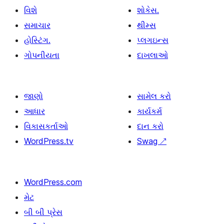
વિશે
શોકેસ.
સમાચાર
થીમ્સ
હોસ્ટિંગ.
પ્લગઇન્સ
ગોપનીયતા
દાખલાઓ
જાણો
સામેલ કરો
આધાર
કાર્યકર્મ
વિકાસકર્તાઓ
દાન કરો
WordPress.tv
Swag
↗
WordPress.com
મેટ
બી બી પ્રેસ