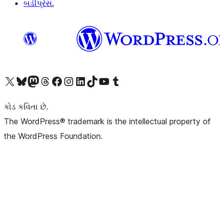
બડીપ્રેસ.
અમારા X (અગાઉ ટ્વિટર) એકાઉન્ટની મુલાકાત લો
અમારા Bluesky એકાઉન્ટની મુલાકાત લો
અમારા માસ્ટોડોન એકાઉન્ટની મુલાકાત લો
અમારા Threads એકાઉન્ટની મુલાકાત લો
અમારા ફેસબુક પેજની મુલાકાત લો
અમારા ઇન્સ્ટાગ્રામ એકાઉન્ટની મુલાકાત લો
અમારા LinkedIn એકાઉન્ટની મુલાકાત લો
અમારા TikTok એકાઉન્ટની મુલાકાત લો
અમારી YouTube ચેનલની મુલાકાત લો
અમારા Tumblr એકાઉન્ટની મુલાકાત લો
કોડ કવિતા છે.
The WordPress® trademark is the intellectual property of
the WordPress Foundation.