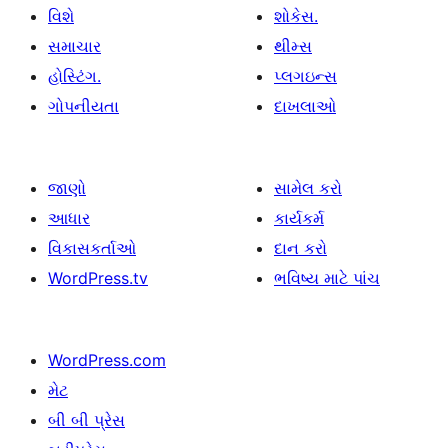
વિશે
શોકેસ.
સમાચાર
થીમ્સ
હોસ્ટિંગ.
પ્લગઇન્સ
ગોપનીયતા
દાખલાઓ
જાણો
સામેલ કરો
આધાર
કાર્યકર્મ
વિકાસકર્તાઓ
દાન કરો
WordPress.tv
ભવિષ્ય માટે પાંચ
WordPress.com
મેટ
બી બી પ્રેસ