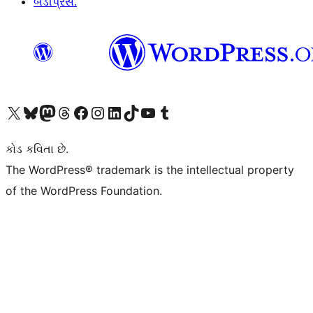
બડીપ્રેસ.
અમારા X (અગાઉ ટ્વિટર) એકાઉન્ટની મુલાકાત લો
અમારા Bluesky એકાઉન્ટની મુલાકાત લો
અમારા માસ્ટોડોન એકાઉન્ટની મુલાકાત લો
અમારા Threads એકાઉન્ટની મુલાકાત લો
અમારા ફેસબુક પેજની મુલાકાત લો
અમારા ઇન્સ્ટાગ્રામ એકાઉન્ટની મુલાકાત લો
અમારા LinkedIn એકાઉન્ટની મુલાકાત લો
અમારા TikTok એકાઉન્ટની મુલાકાત લો
અમારી YouTube ચેનલની મુલાકાત લો
અમારા Tumblr એકાઉન્ટની મુલાકાત લો
કોડ કવિતા છે.
The WordPress® trademark is the intellectual property
of the WordPress Foundation.