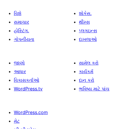
વિશે
શોકેસ.
સમાચાર
થીમ્સ
હોસ્ટિંગ.
પ્લગઇન્સ
ગોપનીયતા
દાખલાઓ
જાણો
સામેલ કરો
આધાર
કાર્યકર્મ
વિકાસકર્તાઓ
દાન કરો
WordPress.tv
ભવિષ્ય માટે પાંચ
WordPress.com
મેટ