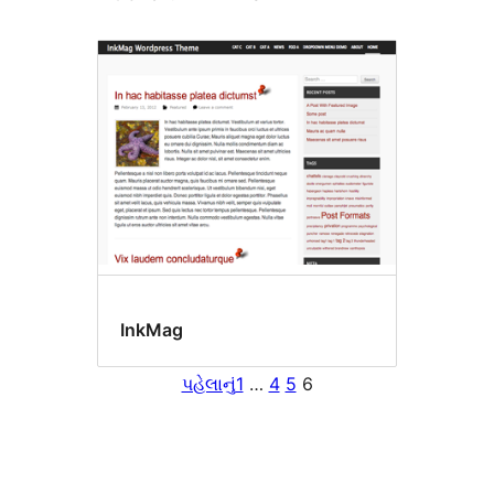
InkMag
પહેલાનું
1
…
4
5
6