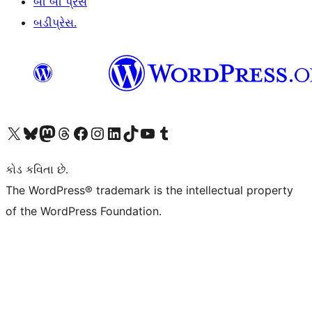
બી બી પ્રેસ
બડીપ્રેસ.
અમારા X (અગાઉ ટ્વિટર) એકાઉન્ટની મુલાકાત લો
અમારા Bluesky એકાઉન્ટની મુલાકાત લો
અમારા માસ્ટોડોન એકાઉન્ટની મુલાકાત લો
અમારા Threads એકાઉન્ટની મુલાકાત લો
અમારા ફેસબુક પેજની મુલાકાત લો
અમારા ઇન્સ્ટાગ્રામ એકાઉન્ટની મુલાકાત લો
અમારા LinkedIn એકાઉન્ટની મુલાકાત લો
અમારા TikTok એકાઉન્ટની મુલાકાત લો
અમારી YouTube ચેનલની મુલાકાત લો
અમારા Tumblr એકાઉન્ટની મુલાકાત લો
કોડ કવિતા છે.
The WordPress® trademark is the intellectual property
of the WordPress Foundation.