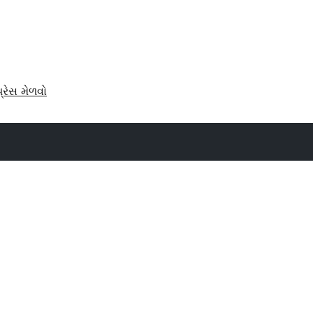
પ્રેસ મેળવો