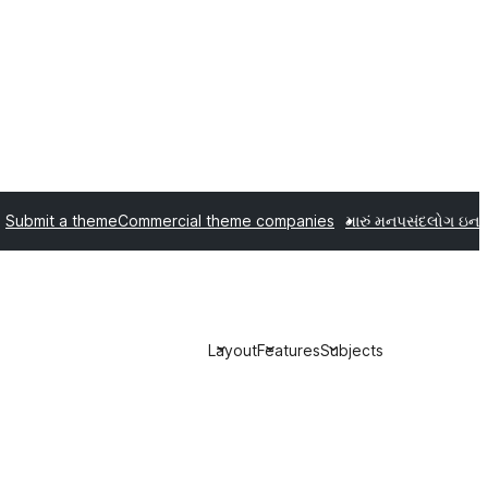
Submit a theme
Commercial theme companies
મારું મનપસંદ
લોગ ઇન
Layout
Features
Subjects