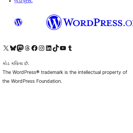
બડીપ્રેસ.
અમારા X (અગાઉ ટ્વિટર) એકાઉન્ટની મુલાકાત લો
અમારા Bluesky એકાઉન્ટની મુલાકાત લો
અમારા માસ્ટોડોન એકાઉન્ટની મુલાકાત લો
અમારા Threads એકાઉન્ટની મુલાકાત લો
અમારા ફેસબુક પેજની મુલાકાત લો
અમારા ઇન્સ્ટાગ્રામ એકાઉન્ટની મુલાકાત લો
અમારા LinkedIn એકાઉન્ટની મુલાકાત લો
અમારા TikTok એકાઉન્ટની મુલાકાત લો
અમારી YouTube ચેનલની મુલાકાત લો
અમારા Tumblr એકાઉન્ટની મુલાકાત લો
કોડ કવિતા છે.
The WordPress® trademark is the intellectual property of
the WordPress Foundation.