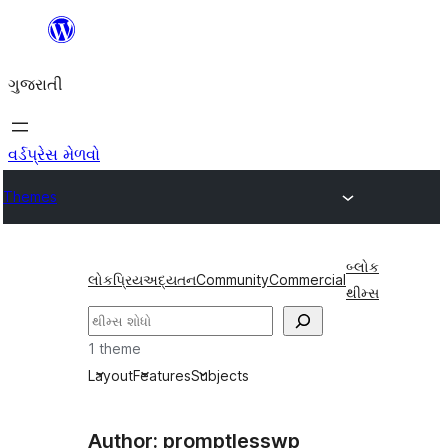
કંટેન્ટ(લખાણ)
પર
ગુજરાતી
જાઓ
વર્ડપ્રેસ મેળવો
Themes
બ્લોક
લોકપ્રિય
અદ્યતન
Community
Commercial
થીમ્સ
શોધો
1 theme
Layout
Features
Subjects
Author: promptlesswp