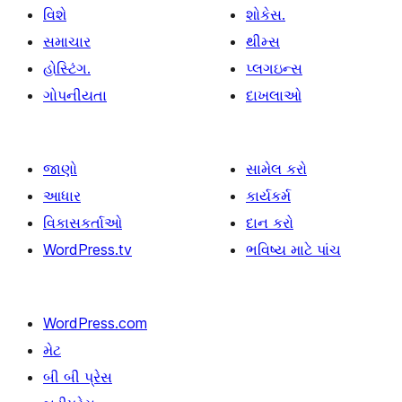
વિશે
શોકેસ.
સમાચાર
થીમ્સ
હોસ્ટિંગ.
પ્લગઇન્સ
ગોપનીયતા
દાખલાઓ
જાણો
સામેલ કરો
આધાર
કાર્યકર્મ
વિકાસકર્તાઓ
દાન કરો
WordPress.tv
ભવિષ્ય માટે પાંચ
WordPress.com
મેટ
બી બી પ્રેસ