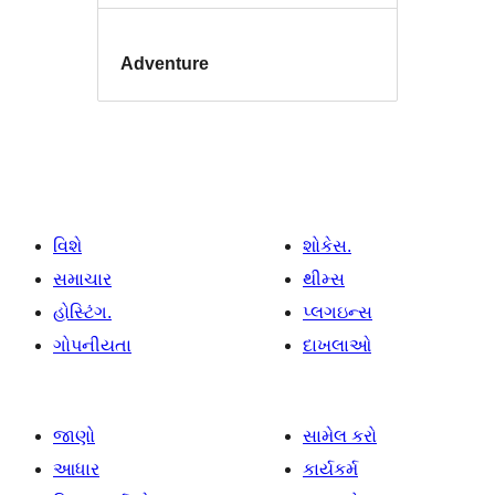
Adventure
વિશે
શોકેસ.
સમાચાર
થીમ્સ
હોસ્ટિંગ.
પ્લગઇન્સ
ગોપનીયતા
દાખલાઓ
જાણો
સામેલ કરો
આધાર
કાર્યકર્મ