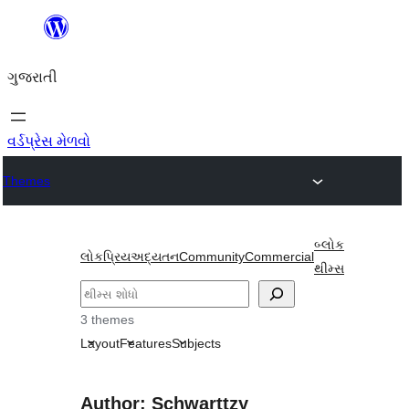
કંટેન્ટ(લખાણ)
પર
ગુજરાતી
જાઓ
વર્ડપ્રેસ મેળવો
Themes
બ્લોક
લોકપ્રિય
અદ્યતન
Community
Commercial
થીમ્સ
શોધો
3 themes
Layout
Features
Subjects
Author: Schwarttzy