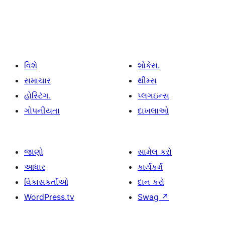
વિશે
શોકેસ.
સમાચાર
થીમ્સ
હોસ્ટિંગ.
પ્લગઇન્સ
ગોપનીયતા
દાખલાઓ
જાણો
સામેલ કરો
આધાર
કાર્યકર્મ
વિકાસકર્તાઓ
દાન કરો
WordPress.tv
Swag
↗