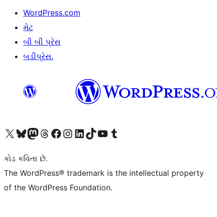
WordPress.com
મેટ
બી બી પ્રેસ
બડીપ્રેસ.
અમારા X (અગાઉ ટ્વિટર) એકાઉન્ટની મુલાકાત લો
અમારા Bluesky એકાઉન્ટની મુલાકાત લો
અમારા માસ્ટોડોન એકાઉન્ટની મુલાકાત લો
અમારા Threads એકાઉન્ટની મુલાકાત લો
અમારા ફેસબુક પેજની મુલાકાત લો
અમારા ઇન્સ્ટાગ્રામ એકાઉન્ટની મુલાકાત લો
અમારા LinkedIn એકાઉન્ટની મુલાકાત લો
અમારા TikTok એકાઉન્ટની મુલાકાત લો
અમારી YouTube ચેનલની મુલાકાત લો
અમારા Tumblr એકાઉન્ટની મુલાકાત લો
કોડ કવિતા છે.
The WordPress® trademark is the intellectual property
of the WordPress Foundation.