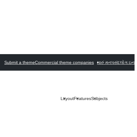
Submit a theme
Commercial theme companies
મારું મનપસંદ
લોગ ઇન
Layout
Features
Subjects