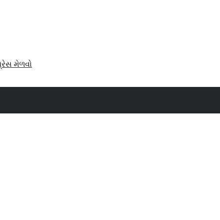
પ્રેસ મેળવો