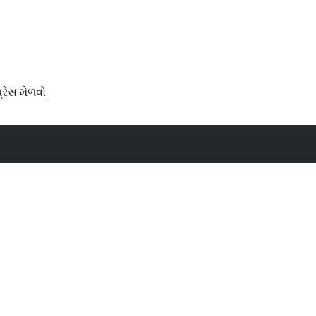
પ્રેસ મેળવો