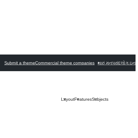
Submit a theme
Commercial theme companies
મારું મનપસંદ
લોગ ઇન
Layout
Features
Subjects