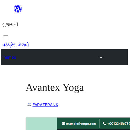
કંટેન્ટ(લખાણ)
પર
ગુજરાતી
જાઓ
વર્ડપ્રેસ મેળવો
Themes
Avantex Yoga
FARAZFRANK