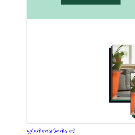
પૂર્વાવલોકન
ડાઉનલોડ કરો