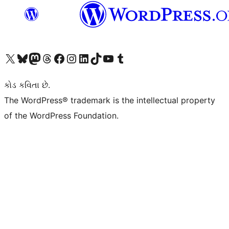
અમારા X (અગાઉ ટ્વિટર) એકાઉન્ટની મુલાકાત લો
અમારા Bluesky એકાઉન્ટની મુલાકાત લો
અમારા માસ્ટોડોન એકાઉન્ટની મુલાકાત લો
અમારા Threads એકાઉન્ટની મુલાકાત લો
અમારા ફેસબુક પેજની મુલાકાત લો
અમારા ઇન્સ્ટાગ્રામ એકાઉન્ટની મુલાકાત લો
અમારા LinkedIn એકાઉન્ટની મુલાકાત લો
અમારા TikTok એકાઉન્ટની મુલાકાત લો
અમારી YouTube ચેનલની મુલાકાત લો
અમારા Tumblr એકાઉન્ટની મુલાકાત લો
કોડ કવિતા છે.
The WordPress® trademark is the intellectual property
of the WordPress Foundation.