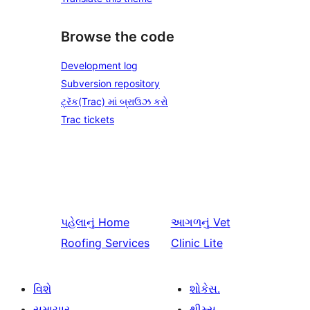
Browse the code
Development log
Subversion repository
ટ્રૅક(Trac) માં બ્રાઉઝ કરો
Trac tickets
પહેલાનું
Home
આગળનું
Vet
Roofing Services
Clinic Lite
વિશે
શોકેસ.
સમાચાર
થીમ્સ