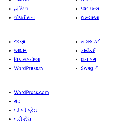
હોસ્ટિંગ.
પ્લગઇન્સ
ગોપનીયતા
દાખલાઓ
જાણો
સામેલ કરો
આધાર
કાર્યકર્મ
વિકાસકર્તાઓ
દાન કરો
WordPress.tv
Swag
↗
WordPress.com
મેટ
બી બી પ્રેસ
બડીપ્રેસ.