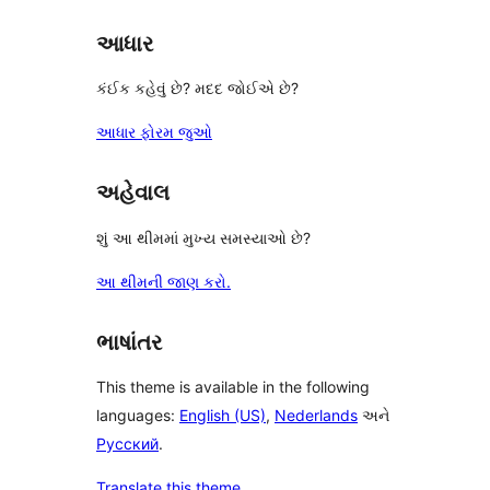
આધાર
કંઈક કહેવું છે? મદદ જોઈએ છે?
આધાર ફોરમ જુઓ
અહેવાલ
શું આ થીમમાં મુખ્ય સમસ્યાઓ છે?
આ થીમની જાણ કરો.
ભાષાંતર
This theme is available in the following
languages:
English (US)
,
Nederlands
અને
Русский
.
Translate this theme