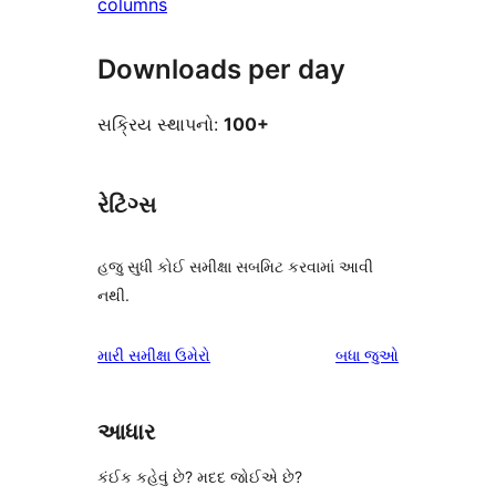
columns
Downloads per day
સક્રિય સ્થાપનો:
100+
રેટિંગ્સ
હજુ સુધી કોઈ સમીક્ષા સબમિટ કરવામાં આવી
નથી.
સમીક્ષાઓ
મારી સમીક્ષા ઉમેરો
બધા
જુઓ
આધાર
કંઈક કહેવું છે? મદદ જોઈએ છે?