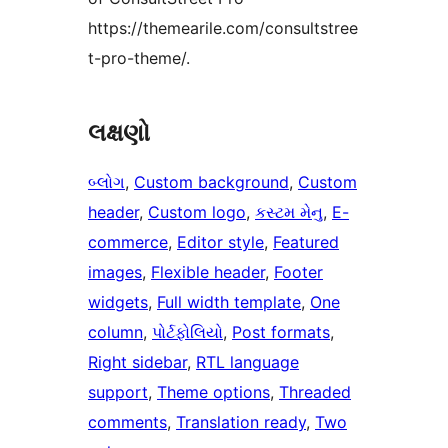
https://themearile.com/consultstree
t-pro-theme/.
લક્ષણો
બ્લોગ
, 
Custom background
, 
Custom
header
, 
Custom logo
, 
કસ્ટમ મેનુ
, 
E-
commerce
, 
Editor style
, 
Featured
images
, 
Flexible header
, 
Footer
widgets
, 
Full width template
, 
One
column
, 
પોર્ટફોલિયો
, 
Post formats
, 
Right sidebar
, 
RTL language
support
, 
Theme options
, 
Threaded
comments
, 
Translation ready
, 
Two