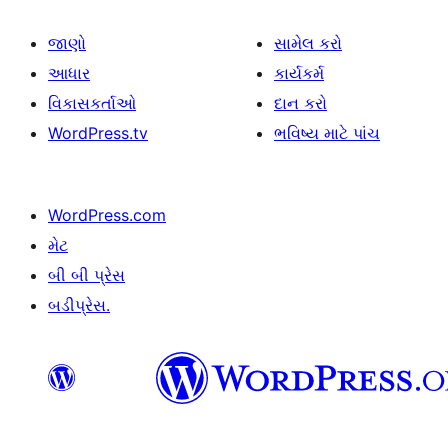
જાણો
સામેલ કરો
આધાર
કાર્યકર્મ
વિકાસકર્તાઓ
દાન કરો
WordPress.tv
ભવિષ્ય માટે પાંચ
WordPress.com
મેટ
બી બી પ્રેસ
બડીપ્રેસ.