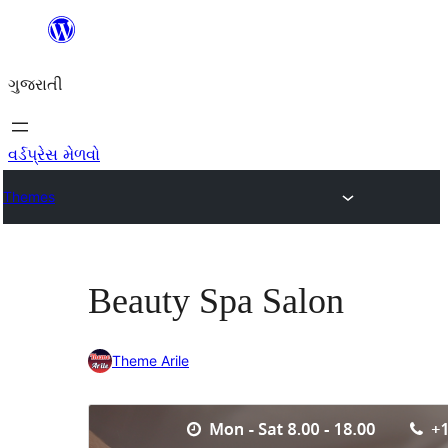
કંટેન્ટ(લખાણ)
પર
ગુજરાતી
જાઓ
વર્ડપ્રેસ મેળવો
Themes
Beauty Spa Salon
Theme Arile