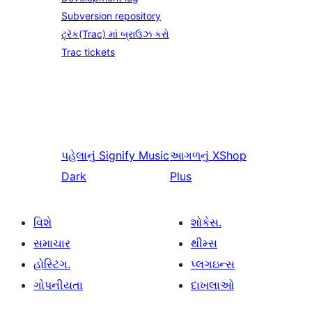
Subversion repository
ટ્રૅક(Trac) માં બ્રાઉઝ કરો
Trac tickets
પહેલાનું
Signify Music
આગળનું
XShop
Dark
Plus
વિશે
શોકેસ.
સમાચાર
થીમ્સ
હોસ્ટિંગ.
પ્લગઇન્સ
ગોપનીયતા
દાખલાઓ