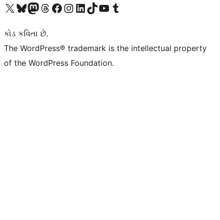
અમારા X (અગાઉ ટ્વિટર) એકાઉન્ટની મુલાકાત લો
અમારા Bluesky એકાઉન્ટની મુલાકાત લો
અમારા માસ્ટોડોન એકાઉન્ટની મુલાકાત લો
અમારા Threads એકાઉન્ટની મુલાકાત લો
અમારા ફેસબુક પેજની મુલાકાત લો
અમારા ઇન્સ્ટાગ્રામ એકાઉન્ટની મુલાકાત લો
અમારા LinkedIn એકાઉન્ટની મુલાકાત લો
અમારા TikTok એકાઉન્ટની મુલાકાત લો
અમારી YouTube ચેનલની મુલાકાત લો
અમારા Tumblr એકાઉન્ટની મુલાકાત લો
કોડ કવિતા છે.
The WordPress® trademark is the intellectual property
of the WordPress Foundation.