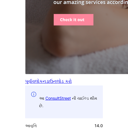
પૂર્વાવલોકન
ડાઉનલોડ કરો
આ
ConsultStreet
ની ચાઈલ્ડ થીમ
છે.
આવૃત્તિ
14.0