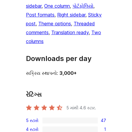
sidebar
, 
One column
, 
પોર્ટફોલિયો
, 
Post formats
, 
Right sidebar
, 
Sticky
post
, 
Theme options
, 
Threaded
comments
, 
Translation ready
, 
Two
columns
Downloads per day
સક્રિય સ્થાપનો:
3,000+
રેટિંગ્સ
5 માંથી
4.6
સ્ટાર.
5 સ્ટારો
47
47
4 સ્ટારો
1
5-