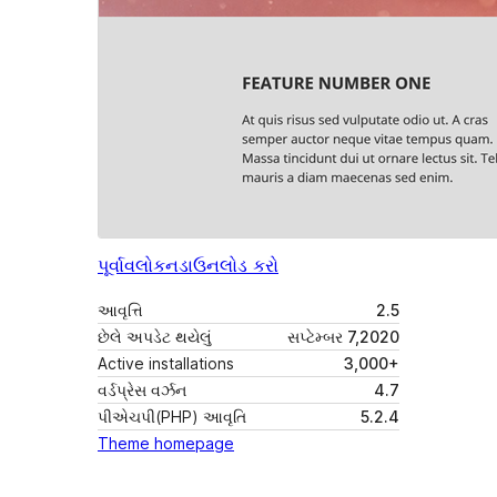
પૂર્વાવલોકન
ડાઉનલોડ કરો
આવૃત્તિ
2.5
છેલે અપડેટ થયેલું
સપ્ટેમ્બર 7,2020
Active installations
3,000+
વર્ડપ્રેસ વર્ઝન
4.7
પીએચપી(PHP) આવૃતિ
5.2.4
Theme homepage