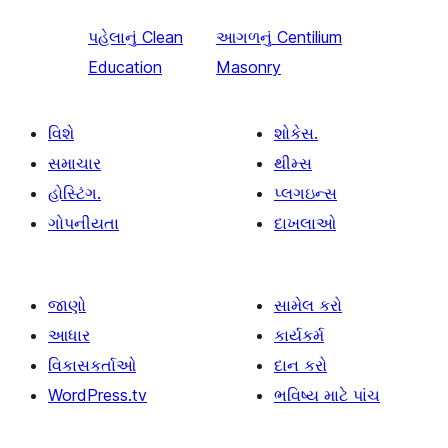
પહેલાનું
Clean
આગળનું
Centilium
Education
Masonry
વિશે
શોકેસ.
સમાચાર
થીમ્સ
હોસ્ટિંગ.
પ્લગઇન્સ
ગોપનીયતા
દાખલાઓ
જાણો
સામેલ કરો
આધાર
કાર્યકર્મ
વિકાસકર્તાઓ
દાન કરો
WordPress.tv
ભવિષ્ય માટે પાંચ