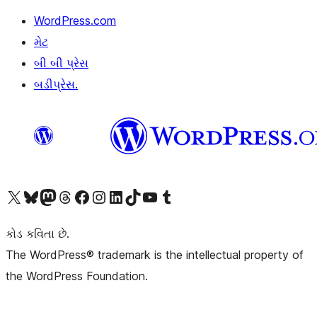
WordPress.com
મેટ
બી બી પ્રેસ
બડીપ્રેસ.
અમારા X (અગાઉ ટ્વિટર) એકાઉન્ટની મુલાકાત લો
અમારા Bluesky એકાઉન્ટની મુલાકાત લો
અમારા માસ્ટોડોન એકાઉન્ટની મુલાકાત લો
અમારા Threads એકાઉન્ટની મુલાકાત લો
અમારા ફેસબુક પેજની મુલાકાત લો
અમારા ઇન્સ્ટાગ્રામ એકાઉન્ટની મુલાકાત લો
અમારા LinkedIn એકાઉન્ટની મુલાકાત લો
અમારા TikTok એકાઉન્ટની મુલાકાત લો
અમારી YouTube ચેનલની મુલાકાત લો
અમારા Tumblr એકાઉન્ટની મુલાકાત લો
કોડ કવિતા છે.
The WordPress® trademark is the intellectual property of
the WordPress Foundation.