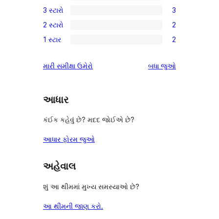
1
3 સ્ટારો
3
સ્ટાર
4-
3
સમીક્ષાઓ
2 સ્ટારો
2
સ્ટાર
3-
2
સમીક્ષા
1 સ્ટાર
2
સ્ટાર
2-
2
સમીક્ષાઓ
સ્ટાર
1-
સમીક્ષાઓ
મારી સમીક્ષા ઉમેરો
બધા
જુઓ
સમીક્ષાઓ
સ્ટાર
સમીક્ષાઓ
આધાર
કંઈક કહેવું છે? મદદ જોઈએ છે?
આધાર ફોરમ જુઓ
અહેવાલ
શું આ થીમમાં મુખ્ય સમસ્યાઓ છે?
આ થીમની જાણ કરો.