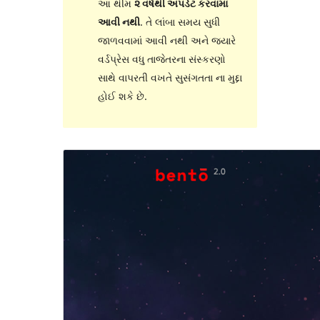
આ થીમ
૨ વર્ષથી અપડેટ કરવામાં
આવી નથી
. તે લાંબા સમય સુધી
જાળવવામાં આવી નથી અને જ્યારે
વર્ડપ્રેસ વધુ તાજેતરના સંસ્કરણો
સાથે વાપરતી વખતે સુસંગતતા ના મુદ્દા
હોઈ શકે છે.