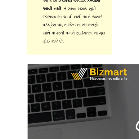
આ થીમ
૨ વર્ષથી અપડેટ કરવામાં
આવી નથી
. તે લાંબા સમય સુધી
જાળવવામાં આવી નથી અને જ્યારે
વર્ડપ્રેસ વધુ તાજેતરના સંસ્કરણો
સાથે વાપરતી વખતે સુસંગતતા ના મુદ્દા
હોઈ શકે છે.