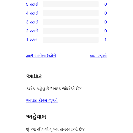
5 સ્ટારો
0
0
4 સ્ટારો
0
5-
0
3 સ્ટારો
0
સ્ટાર
4-
0
સમીક્ષાઓ
2 સ્ટારો
0
સ્ટાર
3-
0
સમીક્ષાઓ
1 સ્ટાર
1
સ્ટાર
2-
1
સમીક્ષાઓ
સ્ટાર
1-
સમીક્ષાઓ
મારી સમીક્ષા ઉમેરો
બધા
જુઓ
સમીક્ષાઓ
સ્ટાર
સમીક્ષા
આધાર
કંઈક કહેવું છે? મદદ જોઈએ છે?
આધાર ફોરમ જુઓ
અહેવાલ
શું આ થીમમાં મુખ્ય સમસ્યાઓ છે?