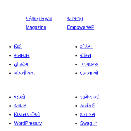
પહેલાનું
Ryan
આગળનું
Magazine
EmpowerWP
વિશે
શોકેસ.
સમાચાર
થીમ્સ
હોસ્ટિંગ.
પ્લગઇન્સ
ગોપનીયતા
દાખલાઓ
જાણો
સામેલ કરો
આધાર
કાર્યકર્મ
વિકાસકર્તાઓ
દાન કરો
WordPress.tv
Swag
↗