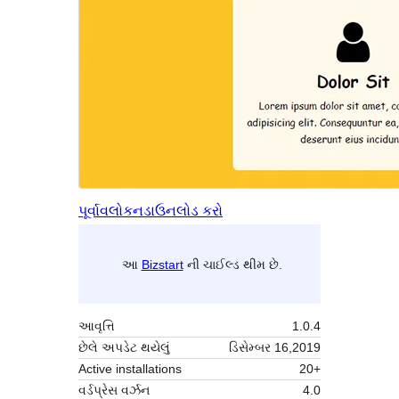
પૂર્વાવલોકન
ડાઉનલોડ કરો
આ
Bizstart
ની ચાઈલ્ડ થીમ છે.
આવૃત્તિ
1.0.4
છેલે અપડેટ થયેલું
ડિસેમ્બર 16,2019
Active installations
20+
વર્ડપ્રેસ વર્ઝન
4.0