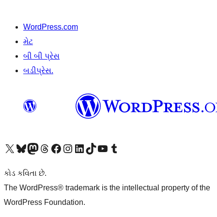
WordPress.com
મેટ
બી બી પ્રેસ
બડીપ્રેસ.
અમારા X (અગાઉ ટ્વિટર) એકાઉન્ટની મુલાકાત લો
અમારા Bluesky એકાઉન્ટની મુલાકાત લો
અમારા માસ્ટોડોન એકાઉન્ટની મુલાકાત લો
અમારા Threads એકાઉન્ટની મુલાકાત લો
અમારા ફેસબુક પેજની મુલાકાત લો
અમારા ઇન્સ્ટાગ્રામ એકાઉન્ટની મુલાકાત લો
અમારા LinkedIn એકાઉન્ટની મુલાકાત લો
અમારા TikTok એકાઉન્ટની મુલાકાત લો
અમારી YouTube ચેનલની મુલાકાત લો
અમારા Tumblr એકાઉન્ટની મુલાકાત લો
કોડ કવિતા છે.
The WordPress® trademark is the intellectual property of the
WordPress Foundation.