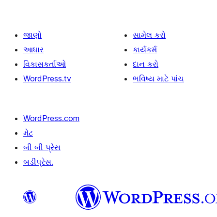
જાણો
સામેલ કરો
આધાર
કાર્યકર્મ
વિકાસકર્તાઓ
દાન કરો
WordPress.tv
ભવિષ્ય માટે પાંચ
WordPress.com
મેટ
બી બી પ્રેસ
બડીપ્રેસ.