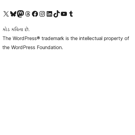
અમારા X (અગાઉ ટ્વિટર) એકાઉન્ટની મુલાકાત લો
અમારા Bluesky એકાઉન્ટની મુલાકાત લો
અમારા માસ્ટોડોન એકાઉન્ટની મુલાકાત લો
અમારા Threads એકાઉન્ટની મુલાકાત લો
અમારા ફેસબુક પેજની મુલાકાત લો
અમારા ઇન્સ્ટાગ્રામ એકાઉન્ટની મુલાકાત લો
અમારા LinkedIn એકાઉન્ટની મુલાકાત લો
અમારા TikTok એકાઉન્ટની મુલાકાત લો
અમારી YouTube ચેનલની મુલાકાત લો
અમારા Tumblr એકાઉન્ટની મુલાકાત લો
કોડ કવિતા છે.
The WordPress® trademark is the intellectual property of
the WordPress Foundation.