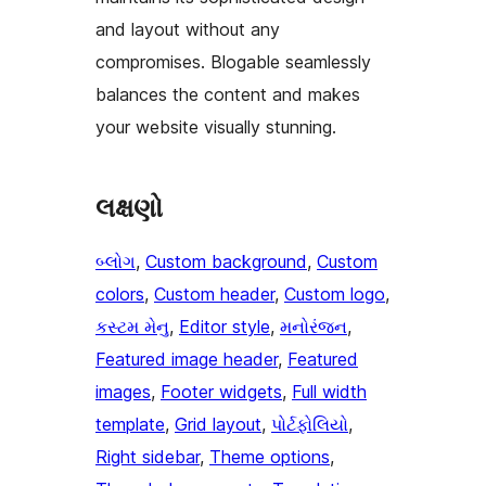
and layout without any
compromises. Blogable seamlessly
balances the content and makes
your website visually stunning.
લક્ષણો
બ્લોગ
, 
Custom background
, 
Custom
colors
, 
Custom header
, 
Custom logo
, 
કસ્ટમ મેનુ
, 
Editor style
, 
મનોરંજન
, 
Featured image header
, 
Featured
images
, 
Footer widgets
, 
Full width
template
, 
Grid layout
, 
પોર્ટફોલિયો
, 
Right sidebar
, 
Theme options
, 