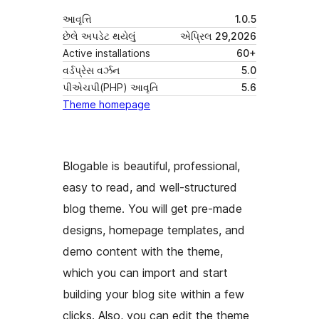
આવૃત્તિ
1.0.5
છેલે અપડેટ થયેલું
એપ્રિલ 29,2026
Active installations
60+
વર્ડપ્રેસ વર્ઝન
5.0
પીએચપી(PHP) આવૃતિ
5.6
Theme homepage
Blogable is beautiful, professional,
easy to read, and well-structured
blog theme. You will get pre-made
designs, homepage templates, and
demo content with the theme,
which you can import and start
building your blog site within a few
clicks. Also, you can edit the theme