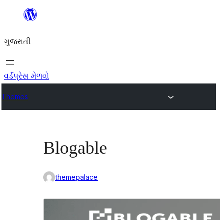
કંટેન્ટ(લખાણ)
પર
ગુજરાતી
જાઓ
વર્ડપ્રેસ મેળવો
Themes
Blogable
themepalace