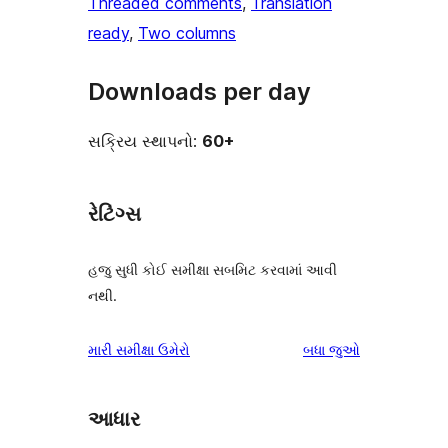
Threaded comments
, 
Translation
ready
, 
Two columns
Downloads per day
સક્રિય સ્થાપનો:
60+
રેટિંગ્સ
હજુ સુધી કોઈ સમીક્ષા સબમિટ કરવામાં આવી
નથી.
સમીક્ષાઓ
મારી સમીક્ષા ઉમેરો
બધા
જુઓ
આધાર