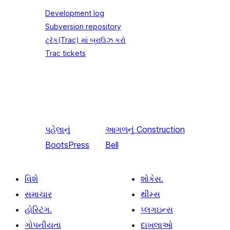
Development log
Subversion repository
ટ્રૅક(Trac) માં બ્રાઉઝ કરો
Trac tickets
પહેલાનું
આગળનું
Construction
BootsPress
Bell
વિશે
શોકેસ.
સમાચાર
થીમ્સ
હોસ્ટિંગ.
પ્લગઇન્સ
ગોપનીયતા
દાખલાઓ