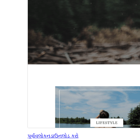
પૂર્વાવલોકન
ડાઉનલોડ કરો