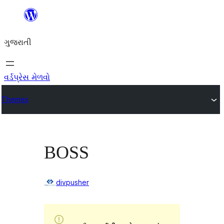
કંટેન્ટ(લખાણ)
પર
ગુજરાતી
જાઓ
વર્ડપ્રેસ મેળવો
Themes
BOSS
divpusher