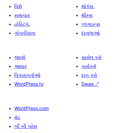
વિશે
શોકેસ.
સમાચાર
થીમ્સ
હોસ્ટિંગ.
પ્લગઇન્સ
ગોપનીયતા
દાખલાઓ
જાણો
સામેલ કરો
આધાર
કાર્યકર્મ
વિકાસકર્તાઓ
દાન કરો
WordPress.tv
Swag
↗
WordPress.com
મેટ
બી બી પ્રેસ