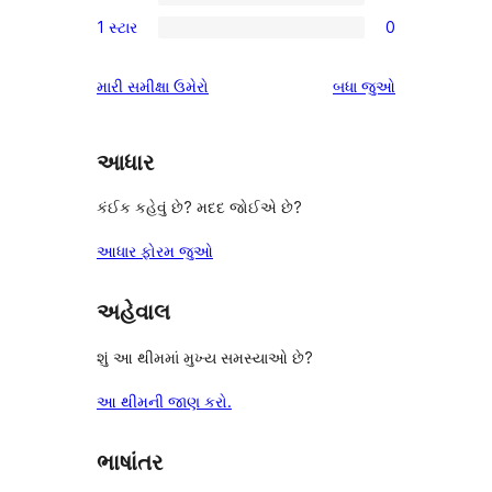
3-
0
સમીક્ષા
1 સ્ટાર
0
સ્ટાર
2-
0
સમીક્ષાઓ
સ્ટાર
1-
સમીક્ષાઓ
મારી સમીક્ષા ઉમેરો
બધા
જુઓ
સમીક્ષાઓ
સ્ટાર
સમીક્ષાઓ
આધાર
કંઈક કહેવું છે? મદદ જોઈએ છે?
આધાર ફોરમ જુઓ
અહેવાલ
શું આ થીમમાં મુખ્ય સમસ્યાઓ છે?
આ થીમની જાણ કરો.
ભાષાંતર