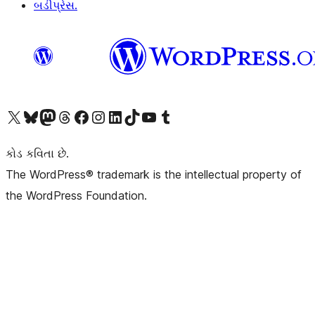
બડીપ્રેસ.
અમારા X (અગાઉ ટ્વિટર) એકાઉન્ટની મુલાકાત લો
અમારા Bluesky એકાઉન્ટની મુલાકાત લો
અમારા માસ્ટોડોન એકાઉન્ટની મુલાકાત લો
અમારા Threads એકાઉન્ટની મુલાકાત લો
અમારા ફેસબુક પેજની મુલાકાત લો
અમારા ઇન્સ્ટાગ્રામ એકાઉન્ટની મુલાકાત લો
અમારા LinkedIn એકાઉન્ટની મુલાકાત લો
અમારા TikTok એકાઉન્ટની મુલાકાત લો
અમારી YouTube ચેનલની મુલાકાત લો
અમારા Tumblr એકાઉન્ટની મુલાકાત લો
કોડ કવિતા છે.
The WordPress® trademark is the intellectual property of
the WordPress Foundation.