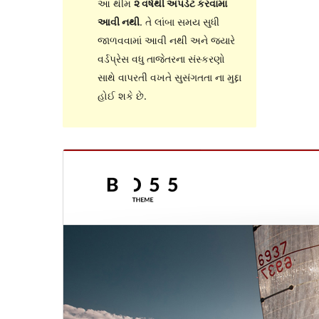
આ થીમ
૨ વર્ષથી અપડેટ કરવામાં
આવી નથી
. તે લાંબા સમય સુધી
જાળવવામાં આવી નથી અને જ્યારે
વર્ડપ્રેસ વધુ તાજેતરના સંસ્કરણો
સાથે વાપરતી વખતે સુસંગતતા ના મુદ્દા
હોઈ શકે છે.