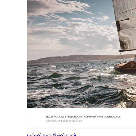
પૂર્વાવલોકન
ડાઉનલોડ કરો