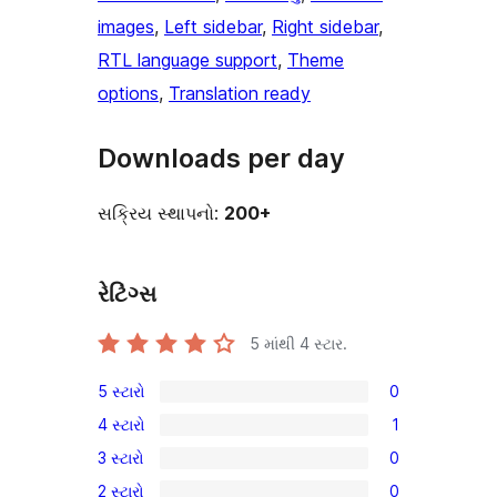
images
, 
Left sidebar
, 
Right sidebar
, 
RTL language support
, 
Theme
options
, 
Translation ready
Downloads per day
સક્રિય સ્થાપનો:
200+
રેટિંગ્સ
5 માંથી
4
સ્ટાર.
5 સ્ટારો
0
0
4 સ્ટારો
1
5-
1
3 સ્ટારો
0
સ્ટાર
4-
0
સમીક્ષાઓ
2 સ્ટારો
0
સ્ટાર