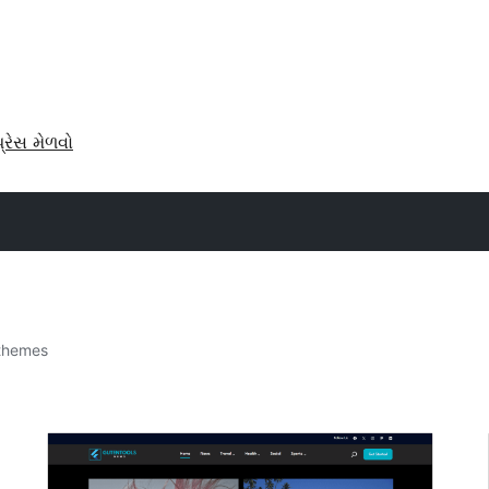
પ્રેસ મેળવો
themes