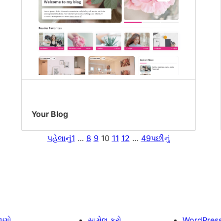
Your Blog
પહેલાનું
1
…
8
9
10
11
12
…
49
પછીનું
ાણો
સામેલ કરો
WordPres