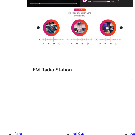
FM Radio Station
વિશે
શોકેસ.
જ