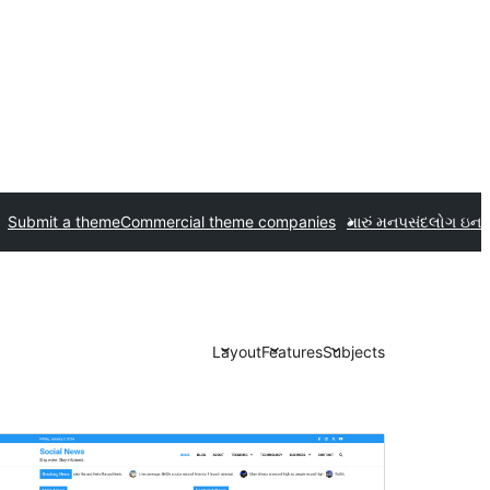
Submit a theme
Commercial theme companies
મારું મનપસંદ
લોગ ઇન
Layout
Features
Subjects