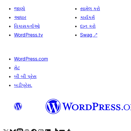
જાણો
સામેલ કરો
આધાર
કાર્યકર્મ
વિકાસકર્તાઓ
દાન કરો
WordPress.tv
Swag
↗
WordPress.com
મેટ
બી બી પ્રેસ
બડીપ્રેસ.