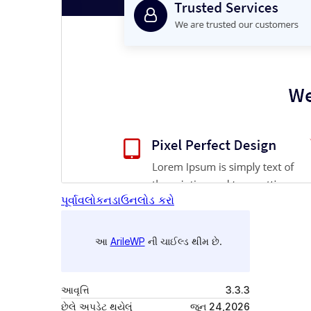
પૂર્વાવલોકન
ડાઉનલોડ કરો
આ
ArileWP
ની ચાઈલ્ડ થીમ છે.
આવૃત્તિ
3.3.3
છેલે અપડેટ થયેલું
જૂન 24,2026