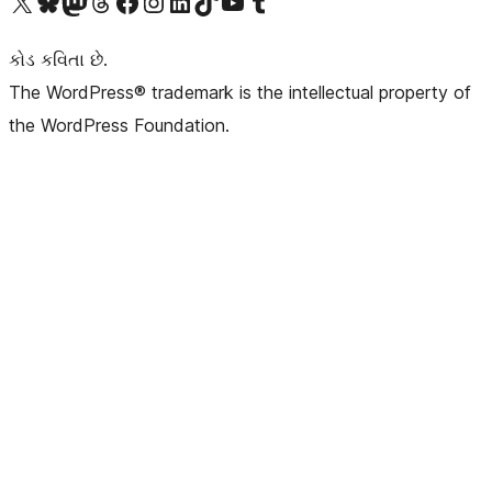
અમારા X (અગાઉ ટ્વિટર) એકાઉન્ટની મુલાકાત લો
અમારા Bluesky એકાઉન્ટની મુલાકાત લો
અમારા માસ્ટોડોન એકાઉન્ટની મુલાકાત લો
અમારા Threads એકાઉન્ટની મુલાકાત લો
અમારા ફેસબુક પેજની મુલાકાત લો
અમારા ઇન્સ્ટાગ્રામ એકાઉન્ટની મુલાકાત લો
અમારા LinkedIn એકાઉન્ટની મુલાકાત લો
અમારા TikTok એકાઉન્ટની મુલાકાત લો
અમારી YouTube ચેનલની મુલાકાત લો
અમારા Tumblr એકાઉન્ટની મુલાકાત લો
કોડ કવિતા છે.
The WordPress® trademark is the intellectual property of
the WordPress Foundation.