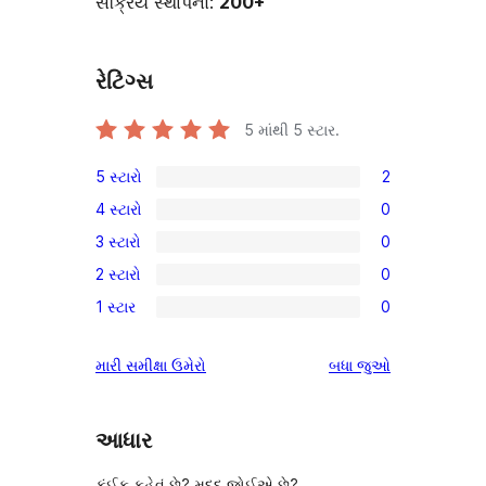
સક્રિય સ્થાપનો:
200+
રેટિંગ્સ
5 માંથી
5
સ્ટાર.
5 સ્ટારો
2
2
4 સ્ટારો
0
5-
0
3 સ્ટારો
0
સ્ટાર
4-
0
સમીક્ષાઓ
2 સ્ટારો
0
સ્ટાર
3-
0
સમીક્ષાઓ
1 સ્ટાર
0
સ્ટાર
2-
0
સમીક્ષાઓ
સ્ટાર
1-
સમીક્ષાઓ
મારી સમીક્ષા ઉમેરો
બધા
જુઓ
સમીક્ષાઓ
સ્ટાર
સમીક્ષાઓ
આધાર
કંઈક કહેવું છે? મદદ જોઈએ છે?