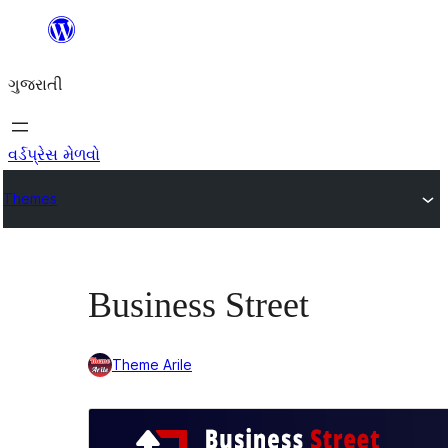
કંટેન્ટ(લખાણ)
પર
ગુજરાતી
જાઓ
વર્ડપ્રેસ મેળવો
Themes
Business Street
Theme Arile