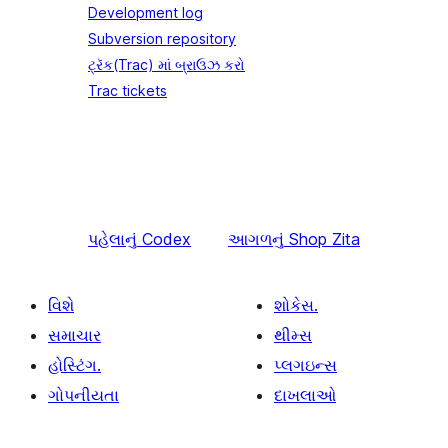
Development log
Subversion repository
ટ્રૅક(Trac) માં બ્રાઉઝ કરો
Trac tickets
પહેલાનું
Codex
આગળનું
Shop Zita
વિશે
શોકેસ.
સમાચાર
થીમ્સ
હોસ્ટિંગ.
પ્લગઇન્સ
ગોપનીયતા
દાખલાઓ