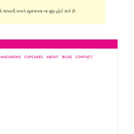
 વાપરતી વખતે સુસંગતતા ના મુદ્દા હોઈ શકે છે.
પૂર્વાવલોકન
ડાઉનલોડ કરો
આવૃત્તિ
1.0.3
છેલે અપડેટ થયેલું
મે 10,2024
Active installations
800+
વર્ડપ્રેસ વર્ઝન
6.0
પીએચપી(PHP) આવૃતિ
5.7
Theme homepage