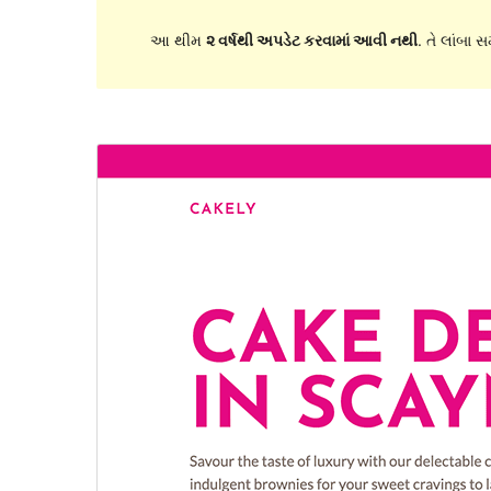
આ થીમ
૨ વર્ષથી અપડેટ કરવામાં આવી નથી
. તે લાંબા 