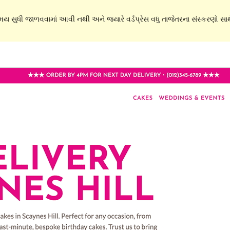
સમય સુધી જાળવવામાં આવી નથી અને જ્યારે વર્ડપ્રેસ વધુ તાજેતરના સંસ્કરણો સાથે