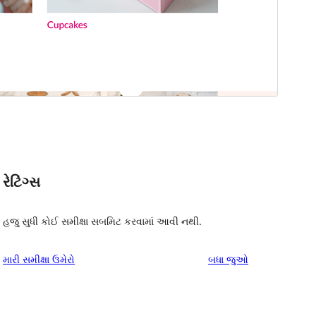
રેટિંગ્સ
હજુ સુધી કોઈ સમીક્ષા સબમિટ કરવામાં આવી નથી.
સમીક્ષાઓ
મારી સમીક્ષા ઉમેરો
બધા
જુઓ