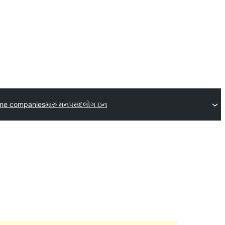
me companies
મારું મનપસંદ
લોગ ઇન