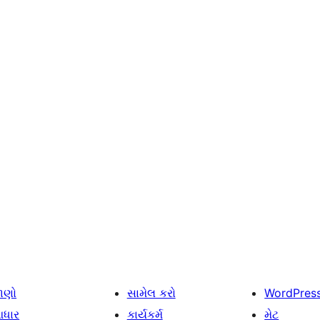
ાણો
સામેલ કરો
WordPres
ધાર
કાર્યકર્મ
મેટ