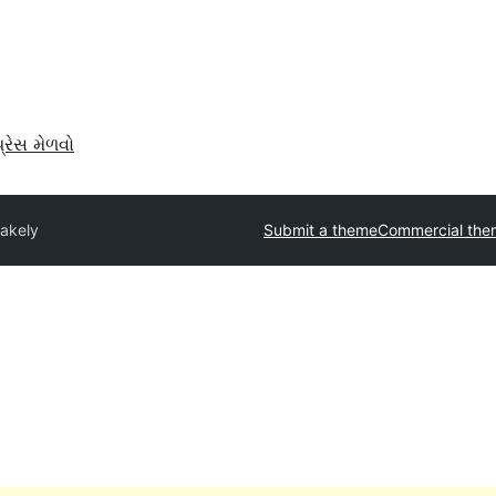
પ્રેસ મેળવો
akely
Submit a theme
Commercial the