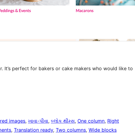
r. It’s perfect for bakers or cake makers who would like to
ured images
, 
ખાવા-પીવા
, 
બ્લોક થીમ્સ
, 
One column
, 
Right
ments
, 
Translation ready
, 
Two columns
, 
Wide blocks