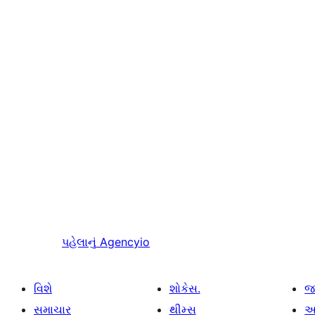
પહેલાનું
Agencyio
વિશે
શોકેસ.
જ
સમાચાર
થીમ્સ
આ