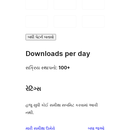
બધી પેટર્ન બતાવો
Downloads per day
સક્રિય સ્થાપનો:
100+
રેટિંગ્સ
હજુ સુધી કોઈ સમીક્ષા સબમિટ કરવામાં આવી
નથી.
સમીક્ષાઓ
મારી સમીક્ષા ઉમેરો
બધા
જુઓ