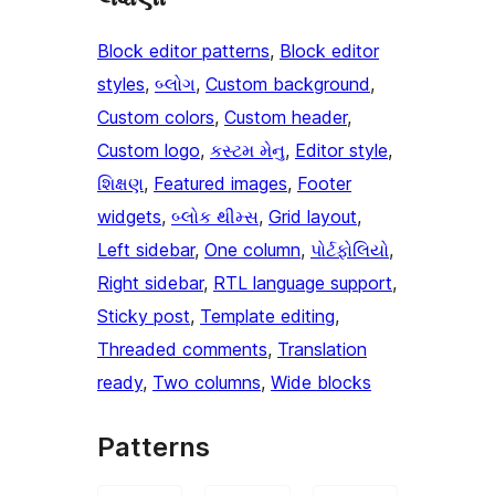
Block editor patterns
, 
Block editor
styles
, 
બ્લોગ
, 
Custom background
, 
Custom colors
, 
Custom header
, 
Custom logo
, 
કસ્ટમ મેનુ
, 
Editor style
, 
શિક્ષણ
, 
Featured images
, 
Footer
widgets
, 
બ્લોક થીમ્સ
, 
Grid layout
, 
Left sidebar
, 
One column
, 
પોર્ટફોલિયો
, 
Right sidebar
, 
RTL language support
, 
Sticky post
, 
Template editing
, 
Threaded comments
, 
Translation
ready
, 
Two columns
, 
Wide blocks
Patterns