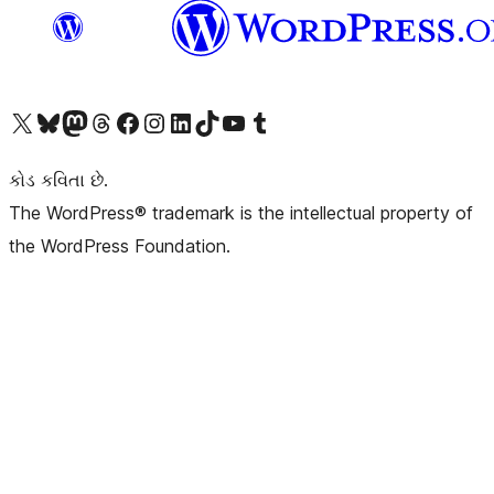
અમારા X (અગાઉ ટ્વિટર) એકાઉન્ટની મુલાકાત લો
અમારા Bluesky એકાઉન્ટની મુલાકાત લો
અમારા માસ્ટોડોન એકાઉન્ટની મુલાકાત લો
અમારા Threads એકાઉન્ટની મુલાકાત લો
અમારા ફેસબુક પેજની મુલાકાત લો
અમારા ઇન્સ્ટાગ્રામ એકાઉન્ટની મુલાકાત લો
અમારા LinkedIn એકાઉન્ટની મુલાકાત લો
અમારા TikTok એકાઉન્ટની મુલાકાત લો
અમારી YouTube ચેનલની મુલાકાત લો
અમારા Tumblr એકાઉન્ટની મુલાકાત લો
કોડ કવિતા છે.
The WordPress® trademark is the intellectual property of
the WordPress Foundation.