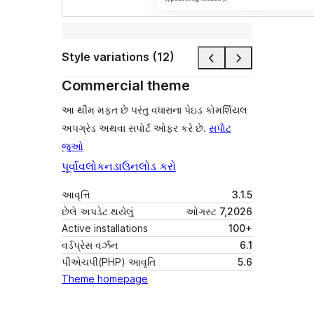
Style variations (12)
Commercial theme
આ થીમ મફત છે પરંતુ વધારાના પેઇડ કોમર્શિયલ
અપગ્રેડ અથવા સપોર્ટ ઓફર કરે છે.
સપોૅટ
જુઓ
પૂર્વાવલોકન
ડાઉનલોડ કરો
આવૃત્તિ
3.1.5
છેલે અપડેટ થયેલું
ઓગસ્ટ 7,2026
Active installations
100+
વર્ડપ્રેસ વર્ઝન
6.1
પીએચપી(PHP) આવૃતિ
5.6
Theme homepage