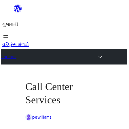
કંટેન્ટ(લખાણ)
પર
ગુજરાતી
જાઓ
વર્ડપ્રેસ મેળવો
Themes
Call Center
Services
pewilliams