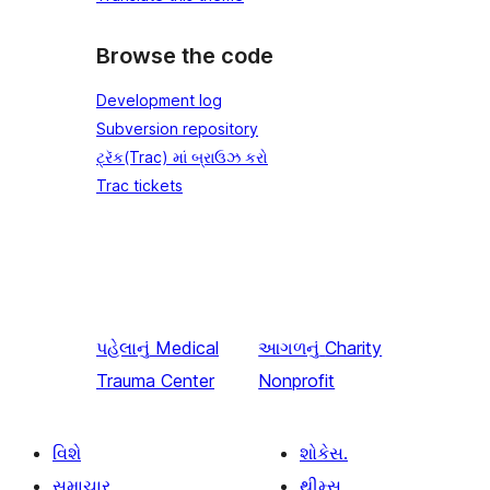
Browse the code
Development log
Subversion repository
ટ્રૅક(Trac) માં બ્રાઉઝ કરો
Trac tickets
પહેલાનું
Medical
આગળનું
Charity
Trauma Center
Nonprofit
વિશે
શોકેસ.
સમાચાર
થીમ્સ