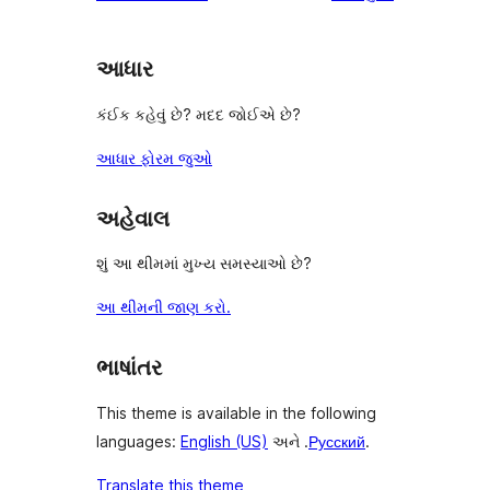
આધાર
કંઈક કહેવું છે? મદદ જોઈએ છે?
આધાર ફોરમ જુઓ
અહેવાલ
શું આ થીમમાં મુખ્ય સમસ્યાઓ છે?
આ થીમની જાણ કરો.
ભાષાંતર
This theme is available in the following
languages:
English (US)
અને .
Русский
.
Translate this theme