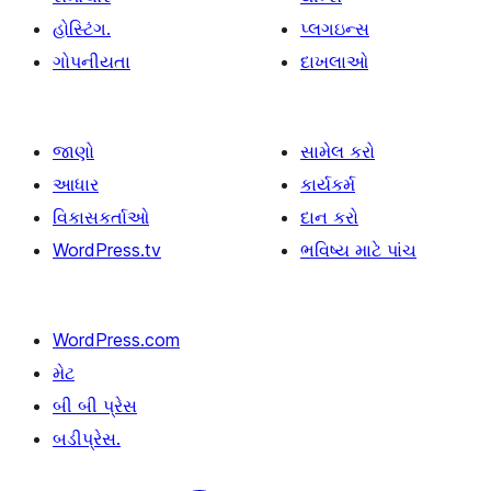
હોસ્ટિંગ.
પ્લગઇન્સ
ગોપનીયતા
દાખલાઓ
જાણો
સામેલ કરો
આધાર
કાર્યકર્મ
વિકાસકર્તાઓ
દાન કરો
WordPress.tv
ભવિષ્ય માટે પાંચ
WordPress.com
મેટ
બી બી પ્રેસ
બડીપ્રેસ.