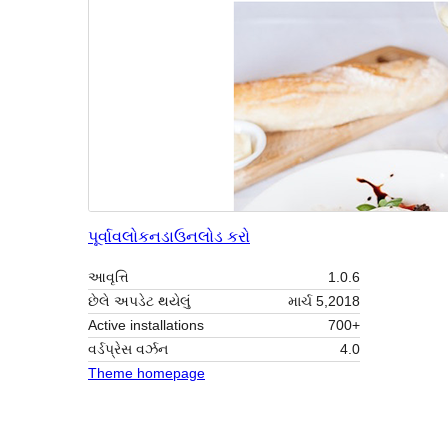
પૂર્વાવલોકન
ડાઉનલોડ કરો
આવૃત્તિ
1.0.6
છેલે અપડેટ થયેલું
માર્ચ 5,2018
Active installations
700+
વર્ડપ્રેસ વર્ઝન
4.0
Theme homepage