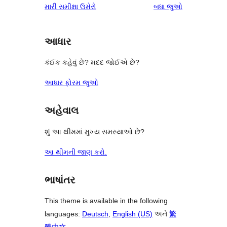
સમીક્ષાઓ
મારી સમીક્ષા ઉમેરો
બધા
જુઓ
સમીક્ષાઓ
સ્ટાર
સમીક્ષાઓ
આધાર
કંઈક કહેવું છે? મદદ જોઈએ છે?
આધાર ફોરમ જુઓ
અહેવાલ
શું આ થીમમાં મુખ્ય સમસ્યાઓ છે?
આ થીમની જાણ કરો.
ભાષાંતર
This theme is available in the following
languages:
Deutsch
,
English (US)
અને
繁