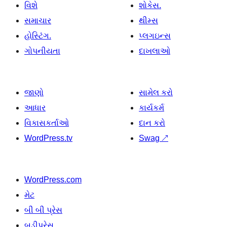
વિશે
શોકેસ.
સમાચાર
થીમ્સ
હોસ્ટિંગ.
પ્લગઇન્સ
ગોપનીયતા
દાખલાઓ
જાણો
સામેલ કરો
આધાર
કાર્યકર્મ
વિકાસકર્તાઓ
દાન કરો
WordPress.tv
Swag
↗
WordPress.com
મેટ
બી બી પ્રેસ
બડીપ્રેસ.