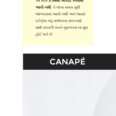
આ થીમ
૨ વર્ષથી અપડેટ કરવામાં
આવી નથી
. તે લાંબા સમય સુધી
જાળવવામાં આવી નથી અને જ્યારે
વર્ડપ્રેસ વધુ તાજેતરના સંસ્કરણો
સાથે વાપરતી વખતે સુસંગતતા ના મુદ્દા
હોઈ શકે છે.