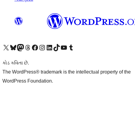
અમારા X (અગાઉ ટ્વિટર) એકાઉન્ટની મુલાકાત લો
અમારા Bluesky એકાઉન્ટની મુલાકાત લો
અમારા માસ્ટોડોન એકાઉન્ટની મુલાકાત લો
અમારા Threads એકાઉન્ટની મુલાકાત લો
અમારા ફેસબુક પેજની મુલાકાત લો
અમારા ઇન્સ્ટાગ્રામ એકાઉન્ટની મુલાકાત લો
અમારા LinkedIn એકાઉન્ટની મુલાકાત લો
અમારા TikTok એકાઉન્ટની મુલાકાત લો
અમારી YouTube ચેનલની મુલાકાત લો
અમારા Tumblr એકાઉન્ટની મુલાકાત લો
કોડ કવિતા છે.
The WordPress® trademark is the intellectual property of the
WordPress Foundation.