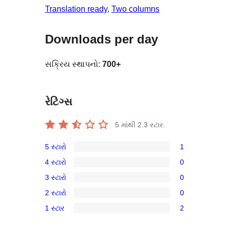
Translation ready
, 
Two columns
Downloads per day
સક્રિય સ્થાપનો:
700+
રેટિંગ્સ
5 માંથી
2.3
સ્ટાર.
5 સ્ટારો
1
1
4 સ્ટારો
0
5-
0
3 સ્ટારો
0
સ્ટાર
4-
0
સમીક્ષા
2 સ્ટારો
0
સ્ટાર
3-
0
સમીક્ષાઓ
1 સ્ટાર
2
સ્ટાર
2-
2
સમીક્ષાઓ
સ્ટાર
1-