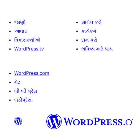
જાણો
સામેલ કરો
આધાર
કાર્યકર્મ
વિકાસકર્તાઓ
દાન કરો
WordPress.tv
ભવિષ્ય માટે પાંચ
WordPress.com
મેટ
બી બી પ્રેસ
બડીપ્રેસ.