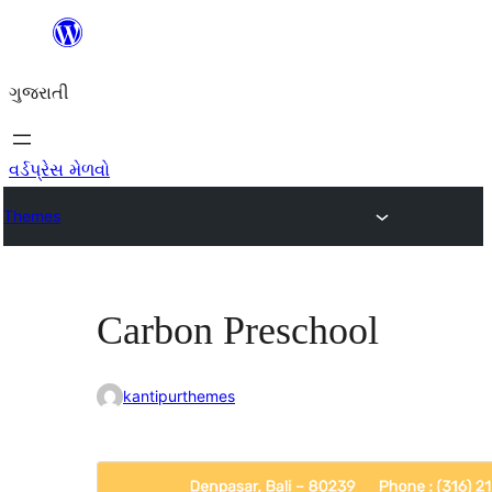
કંટેન્ટ(લખાણ)
પર
ગુજરાતી
જાઓ
વર્ડપ્રેસ મેળવો
Themes
Carbon Preschool
kantipurthemes