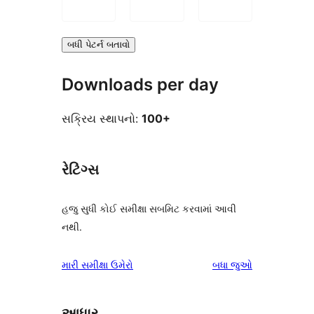
બધી પેટર્ન બતાવો
Downloads per day
સક્રિય સ્થાપનો:
100+
રેટિંગ્સ
હજુ સુધી કોઈ સમીક્ષા સબમિટ કરવામાં આવી
નથી.
સમીક્ષાઓ
મારી સમીક્ષા ઉમેરો
બધા
જુઓ
આધાર