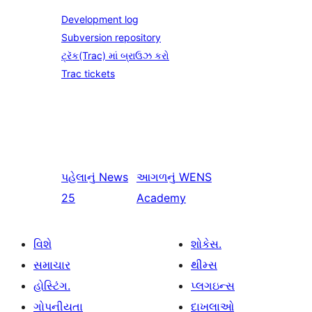
Development log
Subversion repository
ટ્રૅક(Trac) માં બ્રાઉઝ કરો
Trac tickets
પહેલાનું
News
આગળનું
WENS
25
Academy
વિશે
શોકેસ.
સમાચાર
થીમ્સ
હોસ્ટિંગ.
પ્લગઇન્સ
ગોપનીયતા
દાખલાઓ