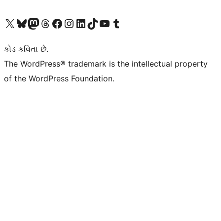
અમારા X (અગાઉ ટ્વિટર) એકાઉન્ટની મુલાકાત લો
અમારા Bluesky એકાઉન્ટની મુલાકાત લો
અમારા માસ્ટોડોન એકાઉન્ટની મુલાકાત લો
અમારા Threads એકાઉન્ટની મુલાકાત લો
અમારા ફેસબુક પેજની મુલાકાત લો
અમારા ઇન્સ્ટાગ્રામ એકાઉન્ટની મુલાકાત લો
અમારા LinkedIn એકાઉન્ટની મુલાકાત લો
અમારા TikTok એકાઉન્ટની મુલાકાત લો
અમારી YouTube ચેનલની મુલાકાત લો
અમારા Tumblr એકાઉન્ટની મુલાકાત લો
કોડ કવિતા છે.
The WordPress® trademark is the intellectual property
of the WordPress Foundation.