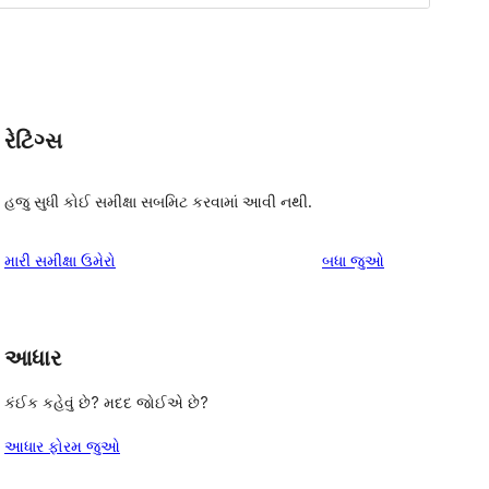
રેટિંગ્સ
હજુ સુધી કોઈ સમીક્ષા સબમિટ કરવામાં આવી નથી.
સમીક્ષાઓ
મારી સમીક્ષા ઉમેરો
બધા
જુઓ
આધાર
કંઈક કહેવું છે? મદદ જોઈએ છે?
આધાર ફોરમ જુઓ