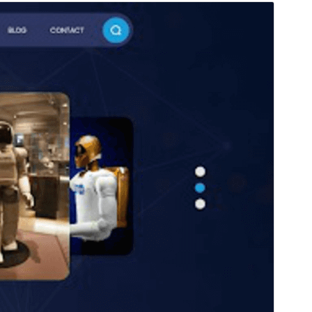
પૂર્વાવલોકન
ડાઉનલોડ કરો
આવૃત્તિ
0.4.5
છેલે અપડેટ થયેલું
જૂન 10,2026
Active installations
80+
વર્ડપ્રેસ વર્ઝન
5.0
પીએચપી(PHP) આવૃતિ
5.6
Theme homepage