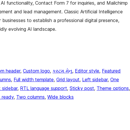
AI functionality, Contact Form 7 for inquiries, and Mailchimp
ment and lead management. Classic Artificial Intelligence
 businesses to establish a professional digital presence,
idly evolving AI landscape.
om header
, 
Custom logo
, 
કસ્ટમ મેનુ
, 
Editor style
, 
Featured
lumns
, 
Full width template
, 
Grid layout
, 
Left sidebar
, 
One
t sidebar
, 
RTL language support
, 
Sticky post
, 
Theme options
n ready
, 
Two columns
, 
Wide blocks