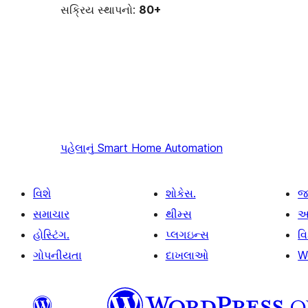
સક્રિય સ્થાપનો:
80+
પહેલાનું
Smart Home Automation
વિશે
શોકેસ.
જ
સમાચાર
થીમ્સ
આ
હોસ્ટિંગ.
પ્લગઇન્સ
વ
ગોપનીયતા
દાખલાઓ
W