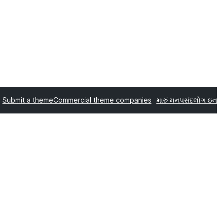
Submit a theme
Commercial theme companies
મારું મનપસંદ
લોગ ઇન