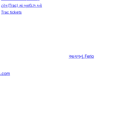
ટ્રૅક(Trac) માં બ્રાઉઝ કરો
Trac tickets
આગળનું
Ferio
s.com