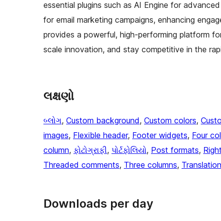
essential plugins such as AI Engine for advanced 
for email marketing campaigns, enhancing engage
provides a powerful, high-performing platform for
scale innovation, and stay competitive in the rap
લક્ષણો
બ્લોગ
, 
Custom background
, 
Custom colors
, 
Cust
images
, 
Flexible header
, 
Footer widgets
, 
Four co
column
, 
ફોટોગ્રાફી
, 
પોર્ટફોલિયો
, 
Post formats
, 
Righ
Threaded comments
, 
Three columns
, 
Translatio
Downloads per day