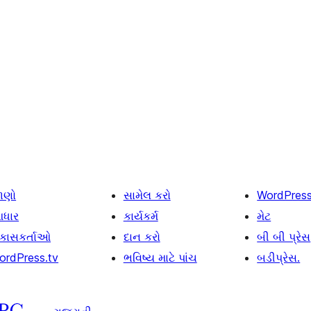
ાણો
સામેલ કરો
WordPres
ધાર
કાર્યકર્મ
મેટ
િકાસકર્તાઓ
દાન કરો
બી બી પ્રેસ
ordPress.tv
ભવિષ્ય માટે પાંચ
બડીપ્રેસ.