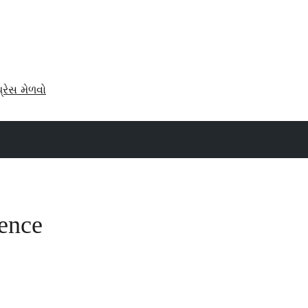
પ્રેસ મેળવો
gence