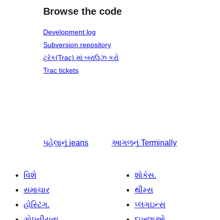
Browse the code
Development log
Subversion repository
ટ્રૅક(Trac) માં બ્રાઉઝ કરો
Trac tickets
પહેલાનું
jeans
આગળનું
Terminally
વિશે
શોકેસ.
સમાચાર
થીમ્સ
હોસ્ટિંગ.
પ્લગઇન્સ
ગોપનીયતા
દાખલાઓ