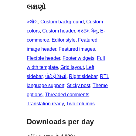
લક્ષણો
બ્લોગ
, 
Custom background
, 
Custom
colors
, 
Custom header
, 
કસ્ટમ મેનુ
, 
E-
commerce
, 
Editor style
, 
Featured
image header
, 
Featured images
, 
Flexible header
, 
Footer widgets
, 
Full
width template
, 
Grid layout
, 
Left
sidebar
, 
પોર્ટફોલિયો
, 
Right sidebar
, 
RTL
language support
, 
Sticky post
, 
Theme
options
, 
Threaded comments
, 
Translation ready
, 
Two columns
Downloads per day