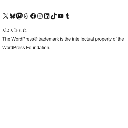
અમારા X (અગાઉ ટ્વિટર) એકાઉન્ટની મુલાકાત લો
અમારા Bluesky એકાઉન્ટની મુલાકાત લો
અમારા માસ્ટોડોન એકાઉન્ટની મુલાકાત લો
અમારા Threads એકાઉન્ટની મુલાકાત લો
અમારા ફેસબુક પેજની મુલાકાત લો
અમારા ઇન્સ્ટાગ્રામ એકાઉન્ટની મુલાકાત લો
અમારા LinkedIn એકાઉન્ટની મુલાકાત લો
અમારા TikTok એકાઉન્ટની મુલાકાત લો
અમારી YouTube ચેનલની મુલાકાત લો
અમારા Tumblr એકાઉન્ટની મુલાકાત લો
કોડ કવિતા છે.
The WordPress® trademark is the intellectual property of the
WordPress Foundation.