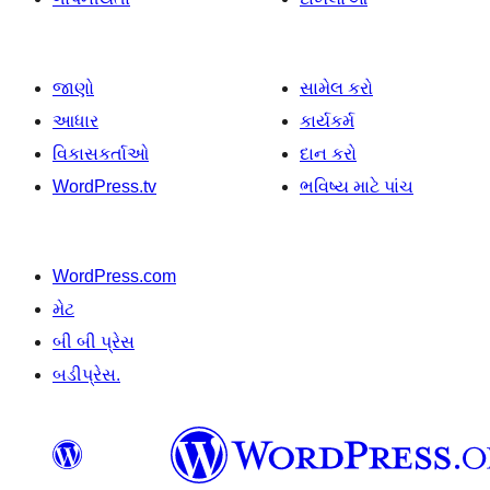
જાણો
સામેલ કરો
આધાર
કાર્યકર્મ
વિકાસકર્તાઓ
દાન કરો
WordPress.tv
ભવિષ્ય માટે પાંચ
WordPress.com
મેટ
બી બી પ્રેસ
બડીપ્રેસ.