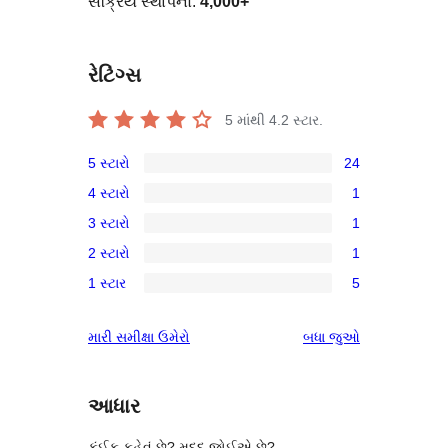
સક્રિય સ્થાપનો:
4,000+
રેટિંગ્સ
5 માંથી
4.2
સ્ટાર.
5 સ્ટારો
24
24
4 સ્ટારો
1
5-
1
3 સ્ટારો
1
સ્ટાર
4-
1
સમીક્ષાઓ
2 સ્ટારો
1
સ્ટાર
3-
1
સમીક્ષા
1 સ્ટાર
5
સ્ટાર
2-
5
સમીક્ષા
સ્ટાર
1-
સમીક્ષાઓ
મારી સમીક્ષા ઉમેરો
બધા
જુઓ
સમીક્ષા
સ્ટાર
સમીક્ષાઓ
આધાર
કંઈક કહેવું છે? મદદ જોઈએ છે?