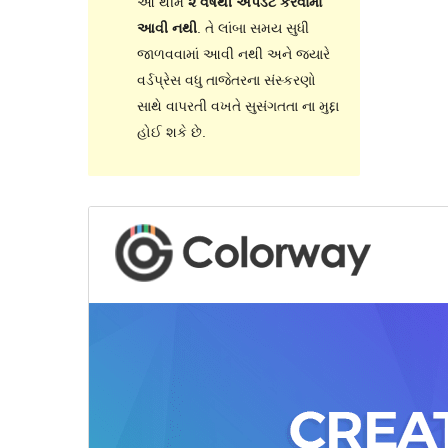
આ થીમ
૨ વર્ષથી અપડેટ કરવામાં
આવી નથી
. તે લાંબા સમય સુધી
જાળવવામાં આવી નથી અને જ્યારે
વર્ડપ્રેસ વધુ તાજેતરના સંસ્કરણો
સાથે વાપરતી વખતે સુસંગતતા ના મુદ્દા
હોઈ શકે છે.