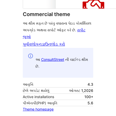
Commercial theme
આ થીમ મફત છે પરંતુ વધારાના પેઇડ કોમર્શિયલ
અપગ્રેડ અથવા સપોર્ટ ઓફર કરે છે.
સપોૅટ
જુઓ
પૂર્વાવલોકન
ડાઉનલોડ કરો
આ
ConsultStreet
ની ચાઈલ્ડ થીમ
છે.
આવૃત્તિ
4.3
છેલે અપડેટ થયેલું
ઓગસ્ટ 1,2026
Active installations
100+
પીએચપી(PHP) આવૃતિ
5.6
Theme homepage