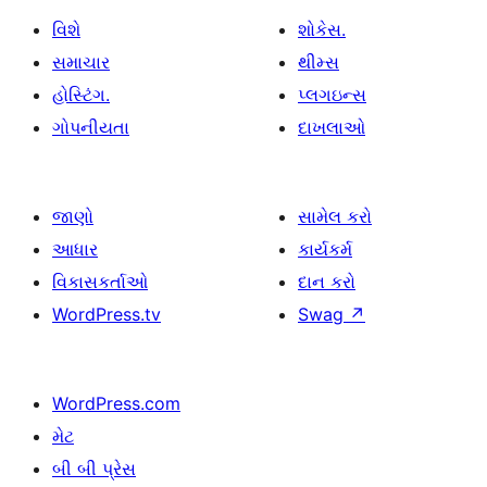
વિશે
શોકેસ.
સમાચાર
થીમ્સ
હોસ્ટિંગ.
પ્લગઇન્સ
ગોપનીયતા
દાખલાઓ
જાણો
સામેલ કરો
આધાર
કાર્યકર્મ
વિકાસકર્તાઓ
દાન કરો
WordPress.tv
Swag
↗
WordPress.com
મેટ
બી બી પ્રેસ