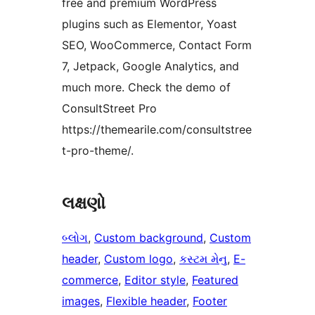
free and premium WordPress
plugins such as Elementor, Yoast
SEO, WooCommerce, Contact Form
7, Jetpack, Google Analytics, and
much more. Check the demo of
ConsultStreet Pro
https://themearile.com/consultstree
t-pro-theme/.
લક્ષણો
બ્લોગ
, 
Custom background
, 
Custom
header
, 
Custom logo
, 
કસ્ટમ મેનુ
, 
E-
commerce
, 
Editor style
, 
Featured
images
, 
Flexible header
, 
Footer