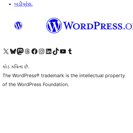
બડીપ્રેસ.
અમારા X (અગાઉ ટ્વિટર) એકાઉન્ટની મુલાકાત લો
અમારા Bluesky એકાઉન્ટની મુલાકાત લો
અમારા માસ્ટોડોન એકાઉન્ટની મુલાકાત લો
અમારા Threads એકાઉન્ટની મુલાકાત લો
અમારા ફેસબુક પેજની મુલાકાત લો
અમારા ઇન્સ્ટાગ્રામ એકાઉન્ટની મુલાકાત લો
અમારા LinkedIn એકાઉન્ટની મુલાકાત લો
અમારા TikTok એકાઉન્ટની મુલાકાત લો
અમારી YouTube ચેનલની મુલાકાત લો
અમારા Tumblr એકાઉન્ટની મુલાકાત લો
કોડ કવિતા છે.
The WordPress® trademark is the intellectual property
of the WordPress Foundation.