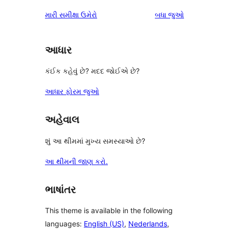
સમીક્ષાઓ
મારી સમીક્ષા ઉમેરો
બધા
જુઓ
આધાર
કંઈક કહેવું છે? મદદ જોઈએ છે?
આધાર ફોરમ જુઓ
અહેવાલ
શું આ થીમમાં મુખ્ય સમસ્યાઓ છે?
આ થીમની જાણ કરો.
ભાષાંતર
This theme is available in the following
languages:
English (US)
,
Nederlands
,