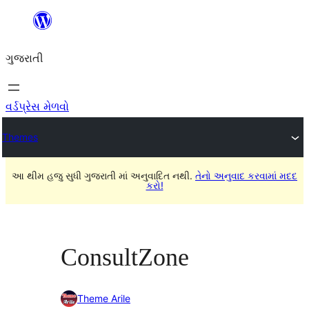
કંટેન્ટ(લખાણ)
પર
ગુજરાતી
જાઓ
વર્ડપ્રેસ મેળવો
Themes
આ થીમ હજુ સુધી ગુજરાતી માં અનુવાદિત નથી.
તેનો અનુવાદ કરવામાં મદદ
કરો!
ConsultZone
Theme Arile