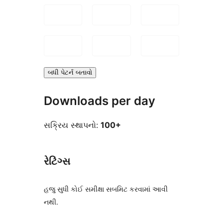
બધી પેટર્ન બતાવો
Downloads per day
સક્રિય સ્થાપનો:
100+
રેટિંગ્સ
હજુ સુધી કોઈ સમીક્ષા સબમિટ કરવામાં આવી
નથી.