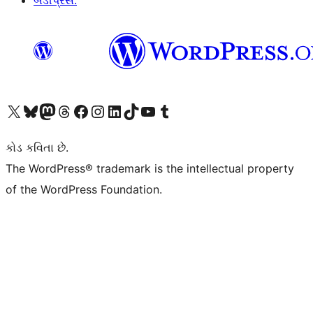
બડીપ્રેસ.
અમારા X (અગાઉ ટ્વિટર) એકાઉન્ટની મુલાકાત લો
અમારા Bluesky એકાઉન્ટની મુલાકાત લો
અમારા માસ્ટોડોન એકાઉન્ટની મુલાકાત લો
અમારા Threads એકાઉન્ટની મુલાકાત લો
અમારા ફેસબુક પેજની મુલાકાત લો
અમારા ઇન્સ્ટાગ્રામ એકાઉન્ટની મુલાકાત લો
અમારા LinkedIn એકાઉન્ટની મુલાકાત લો
અમારા TikTok એકાઉન્ટની મુલાકાત લો
અમારી YouTube ચેનલની મુલાકાત લો
અમારા Tumblr એકાઉન્ટની મુલાકાત લો
કોડ કવિતા છે.
The WordPress® trademark is the intellectual property
of the WordPress Foundation.