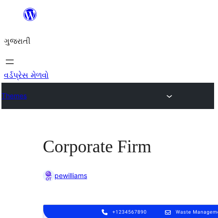
કંટેન્ટ(લખાણ)
પર
ગુજરાતી
જાઓ
વર્ડપ્રેસ મેળવો
Themes
Corporate Firm
pewilliams