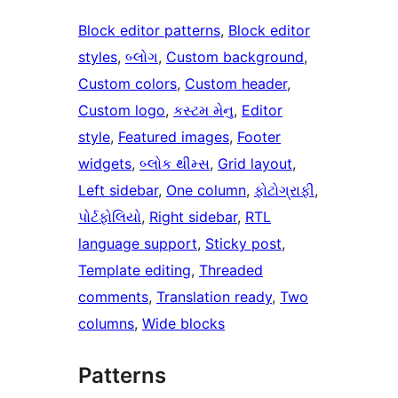
Block editor patterns
, 
Block editor
styles
, 
બ્લોગ
, 
Custom background
, 
Custom colors
, 
Custom header
, 
Custom logo
, 
કસ્ટમ મેનુ
, 
Editor
style
, 
Featured images
, 
Footer
widgets
, 
બ્લોક થીમ્સ
, 
Grid layout
, 
Left sidebar
, 
One column
, 
ફોટોગ્રાફી
, 
પોર્ટફોલિયો
, 
Right sidebar
, 
RTL
language support
, 
Sticky post
, 
Template editing
, 
Threaded
comments
, 
Translation ready
, 
Two
columns
, 
Wide blocks
Patterns