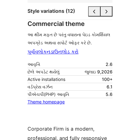
Style variations (12)
Commercial theme
આ થીમ મફત છે પરંતુ વધારાના પેઇડ કોમર્શિયલ
અપગ્રેડ અથવા સપોર્ટ ઓફર કરે છે.
પૂર્વાવલોકન
ડાઉનલોડ કરો
આવૃત્તિ
2.6
છેલે અપડેટ થયેલું
જુલાઇ 9,2026
Active installations
100+
વર્ડપ્રેસ વર્ઝન
6.1
પીએચપી(PHP) આવૃતિ
5.6
Theme homepage
Corporate Firm is a modern,
professional, and fully responsive