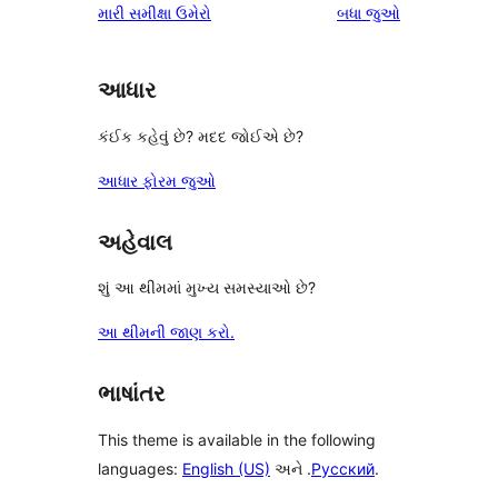
સમીક્ષાઓ
મારી સમીક્ષા ઉમેરો
બધા
જુઓ
આધાર
કંઈક કહેવું છે? મદદ જોઈએ છે?
આધાર ફોરમ જુઓ
અહેવાલ
શું આ થીમમાં મુખ્ય સમસ્યાઓ છે?
આ થીમની જાણ કરો.
ભાષાંતર
This theme is available in the following
languages:
English (US)
અને .
Русский
.