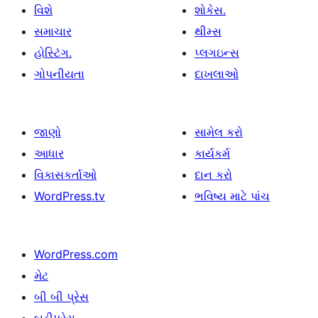
વિશે
શોકેસ.
સમાચાર
થીમ્સ
હોસ્ટિંગ.
પ્લગઇન્સ
ગોપનીયતા
દાખલાઓ
જાણો
સામેલ કરો
આધાર
કાર્યકર્મ
વિકાસકર્તાઓ
દાન કરો
WordPress.tv
ભવિષ્ય માટે પાંચ
WordPress.com
મેટ
બી બી પ્રેસ