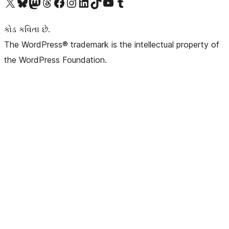
અમારા X (અગાઉ ટ્વિટર) એકાઉન્ટની મુલાકાત લો
અમારા Bluesky એકાઉન્ટની મુલાકાત લો
અમારા માસ્ટોડોન એકાઉન્ટની મુલાકાત લો
અમારા Threads એકાઉન્ટની મુલાકાત લો
અમારા ફેસબુક પેજની મુલાકાત લો
અમારા ઇન્સ્ટાગ્રામ એકાઉન્ટની મુલાકાત લો
અમારા LinkedIn એકાઉન્ટની મુલાકાત લો
અમારા TikTok એકાઉન્ટની મુલાકાત લો
અમારી YouTube ચેનલની મુલાકાત લો
અમારા Tumblr એકાઉન્ટની મુલાકાત લો
કોડ કવિતા છે.
The WordPress® trademark is the intellectual property of
the WordPress Foundation.