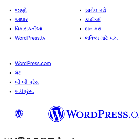
જાણો
સામેલ કરો
આધાર
કાર્યકર્મ
વિકાસકર્તાઓ
દાન કરો
WordPress.tv
ભવિષ્ય માટે પાંચ
WordPress.com
મેટ
બી બી પ્રેસ
બડીપ્રેસ.