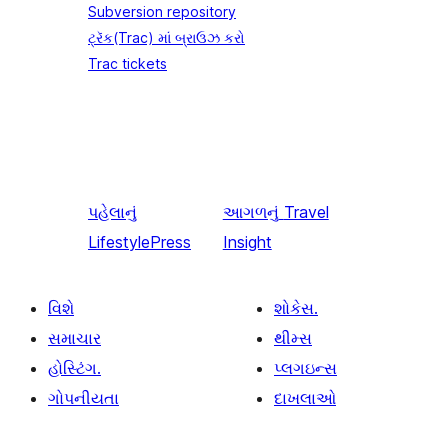
Subversion repository
ટ્રૅક(Trac) માં બ્રાઉઝ કરો
Trac tickets
પહેલાનું
આગળનું
Travel
LifestylePress
Insight
વિશે
શોકેસ.
સમાચાર
થીમ્સ
હોસ્ટિંગ.
પ્લગઇન્સ
ગોપનીયતા
દાખલાઓ