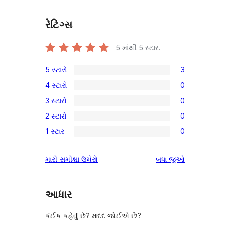
રેટિંગ્સ
5 માંથી
5
સ્ટાર.
5 સ્ટારો
3
3
4 સ્ટારો
0
5-
0
3 સ્ટારો
0
સ્ટાર
4-
0
સમીક્ષાઓ
2 સ્ટારો
0
સ્ટાર
3-
0
સમીક્ષાઓ
1 સ્ટાર
0
સ્ટાર
2-
0
સમીક્ષાઓ
સ્ટાર
1-
સમીક્ષાઓ
મારી સમીક્ષા ઉમેરો
બધા
જુઓ
સમીક્ષાઓ
સ્ટાર
સમીક્ષાઓ
આધાર
કંઈક કહેવું છે? મદદ જોઈએ છે?