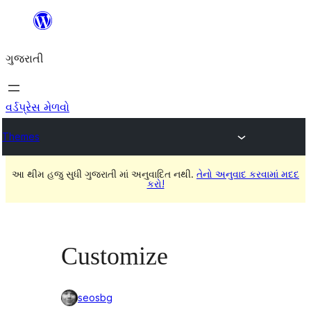
કંટેન્ટ(લખાણ)
પર
ગુજરાતી
જાઓ
વર્ડપ્રેસ મેળવો
Themes
આ થીમ હજુ સુધી ગુજરાતી માં અનુવાદિત નથી.
તેનો અનુવાદ કરવામાં મદદ
કરો!
Customize
seosbg