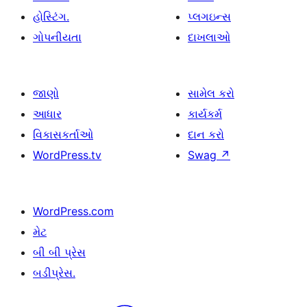
હોસ્ટિંગ.
પ્લગઇન્સ
ગોપનીયતા
દાખલાઓ
જાણો
સામેલ કરો
આધાર
કાર્યકર્મ
વિકાસકર્તાઓ
દાન કરો
WordPress.tv
Swag
↗
WordPress.com
મેટ
બી બી પ્રેસ
બડીપ્રેસ.