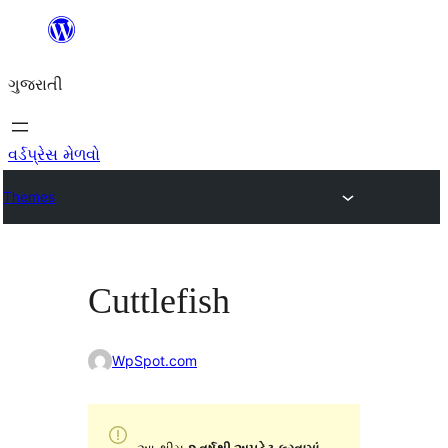
કંટેન્ટ(લખાણ)
પર
ગુજરાતી
જાઓ
વર્ડપ્રેસ મેળવો
Themes
Cuttlefish
WpSpot.com