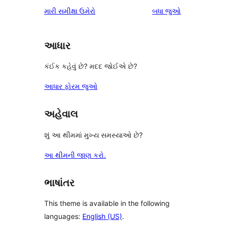
સમીક્ષાઓ
મારી સમીક્ષા ઉમેરો
બધા
જુઓ
આધાર
કંઈક કહેવું છે? મદદ જોઈએ છે?
આધાર ફોરમ જુઓ
અહેવાલ
શું આ થીમમાં મુખ્ય સમસ્યાઓ છે?
આ થીમની જાણ કરો.
ભાષાંતર
This theme is available in the following
languages:
English (US)
.