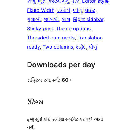
કાળું
, 
ભૂરું
, 
કસ્ટમ મેનુ
, 
ડાર્ક
, 
Editor style
, 
Fixed Width
, 
રાખોડી
, 
લીલું
, 
લાઇટ
, 
ગુલાબી
, 
જાંબલી
, 
લાલ
, 
Right sidebar
, 
Sticky post
, 
Theme options
, 
Threaded comments
, 
Translation
ready
, 
Two columns
, 
સફેદ
, 
પીળું
Downloads per day
સક્રિય સ્થાપનો:
60+
રેટિંગ્સ
હજુ સુધી કોઈ સમીક્ષા સબમિટ કરવામાં આવી
નથી.