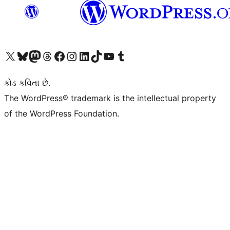
અમારા X (અગાઉ ટ્વિટર) એકાઉન્ટની મુલાકાત લો
અમારા Bluesky એકાઉન્ટની મુલાકાત લો
અમારા માસ્ટોડોન એકાઉન્ટની મુલાકાત લો
અમારા Threads એકાઉન્ટની મુલાકાત લો
અમારા ફેસબુક પેજની મુલાકાત લો
અમારા ઇન્સ્ટાગ્રામ એકાઉન્ટની મુલાકાત લો
અમારા LinkedIn એકાઉન્ટની મુલાકાત લો
અમારા TikTok એકાઉન્ટની મુલાકાત લો
અમારી YouTube ચેનલની મુલાકાત લો
અમારા Tumblr એકાઉન્ટની મુલાકાત લો
કોડ કવિતા છે.
The WordPress® trademark is the intellectual property
of the WordPress Foundation.