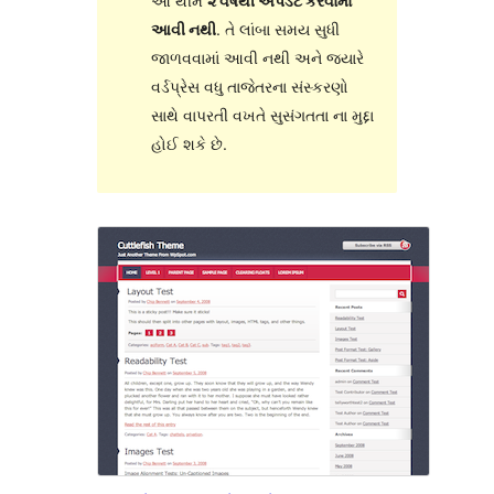
આ થીમ
૨ વર્ષથી અપડેટ કરવામાં
આવી નથી
. તે લાંબા સમય સુધી
જાળવવામાં આવી નથી અને જ્યારે
વર્ડપ્રેસ વધુ તાજેતરના સંસ્કરણો
સાથે વાપરતી વખતે સુસંગતતા ના મુદ્દા
હોઈ શકે છે.