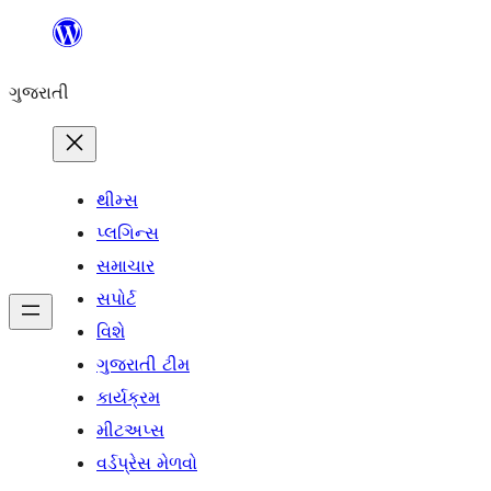
કંટેન્ટ(લખાણ)
પર
ગુજરાતી
જાઓ
થીમ્સ
પ્લગિન્સ
સમાચાર
સપોર્ટ
વિશે
ગુજરાતી ટીમ
કાર્યક્રમ
મીટઅપ્સ
વર્ડપ્રેસ મેળવો