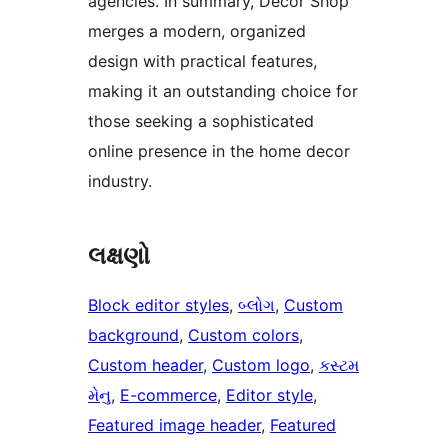
agencies. In summary, Decor Shop
merges a modern, organized
design with practical features,
making it an outstanding choice for
those seeking a sophisticated
online presence in the home decor
industry.
લક્ષણો
Block editor styles
, 
બ્લોગ
, 
Custom
background
, 
Custom colors
, 
Custom header
, 
Custom logo
, 
કસ્ટમ
મેનુ
, 
E-commerce
, 
Editor style
, 
Featured image header
, 
Featured