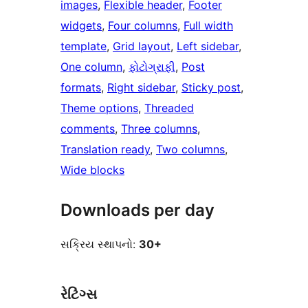
images
, 
Flexible header
, 
Footer
widgets
, 
Four columns
, 
Full width
template
, 
Grid layout
, 
Left sidebar
, 
One column
, 
ફોટોગ્રાફી
, 
Post
formats
, 
Right sidebar
, 
Sticky post
, 
Theme options
, 
Threaded
comments
, 
Three columns
, 
Translation ready
, 
Two columns
, 
Wide blocks
Downloads per day
સક્રિય સ્થાપનો:
30+
રેટિંગ્સ