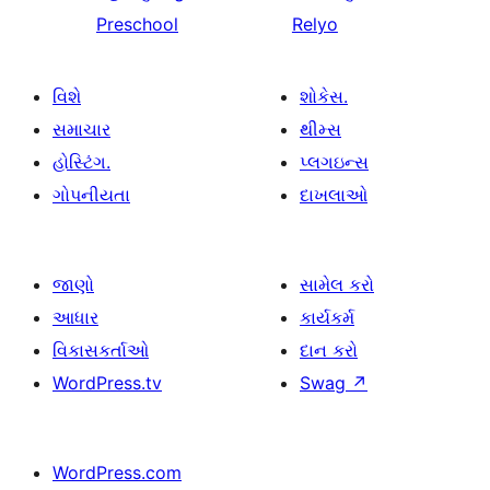
Preschool
Relyo
વિશે
શોકેસ.
સમાચાર
થીમ્સ
હોસ્ટિંગ.
પ્લગઇન્સ
ગોપનીયતા
દાખલાઓ
જાણો
સામેલ કરો
આધાર
કાર્યકર્મ
વિકાસકર્તાઓ
દાન કરો
WordPress.tv
Swag
↗
WordPress.com