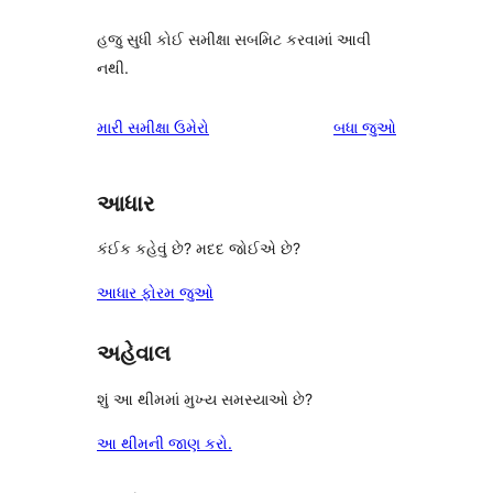
હજુ સુધી કોઈ સમીક્ષા સબમિટ કરવામાં આવી
નથી.
સમીક્ષાઓ
મારી સમીક્ષા ઉમેરો
બધા
જુઓ
આધાર
કંઈક કહેવું છે? મદદ જોઈએ છે?
આધાર ફોરમ જુઓ
અહેવાલ
શું આ થીમમાં મુખ્ય સમસ્યાઓ છે?
આ થીમની જાણ કરો.