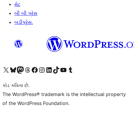
મેટ
બી બી પ્રેસ
બડીપ્રેસ.
અમારા X (અગાઉ ટ્વિટર) એકાઉન્ટની મુલાકાત લો
અમારા Bluesky એકાઉન્ટની મુલાકાત લો
અમારા માસ્ટોડોન એકાઉન્ટની મુલાકાત લો
અમારા Threads એકાઉન્ટની મુલાકાત લો
અમારા ફેસબુક પેજની મુલાકાત લો
અમારા ઇન્સ્ટાગ્રામ એકાઉન્ટની મુલાકાત લો
અમારા LinkedIn એકાઉન્ટની મુલાકાત લો
અમારા TikTok એકાઉન્ટની મુલાકાત લો
અમારી YouTube ચેનલની મુલાકાત લો
અમારા Tumblr એકાઉન્ટની મુલાકાત લો
કોડ કવિતા છે.
The WordPress® trademark is the intellectual property
of the WordPress Foundation.