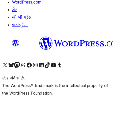
WordPress.com
મેટ
બી બી પ્રેસ
બડીપ્રેસ.
અમારા X (અગાઉ ટ્વિટર) એકાઉન્ટની મુલાકાત લો
અમારા Bluesky એકાઉન્ટની મુલાકાત લો
અમારા માસ્ટોડોન એકાઉન્ટની મુલાકાત લો
અમારા Threads એકાઉન્ટની મુલાકાત લો
અમારા ફેસબુક પેજની મુલાકાત લો
અમારા ઇન્સ્ટાગ્રામ એકાઉન્ટની મુલાકાત લો
અમારા LinkedIn એકાઉન્ટની મુલાકાત લો
અમારા TikTok એકાઉન્ટની મુલાકાત લો
અમારી YouTube ચેનલની મુલાકાત લો
અમારા Tumblr એકાઉન્ટની મુલાકાત લો
કોડ કવિતા છે.
The WordPress® trademark is the intellectual property of
the WordPress Foundation.