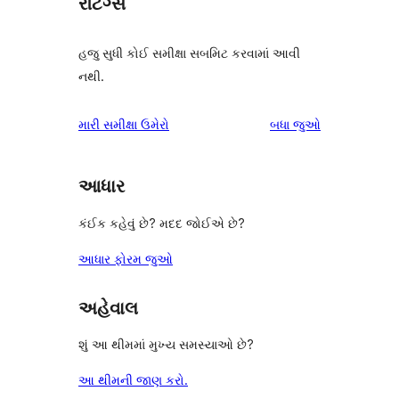
રેટિંગ્સ
હજુ સુધી કોઈ સમીક્ષા સબમિટ કરવામાં આવી
નથી.
સમીક્ષાઓ
મારી સમીક્ષા ઉમેરો
બધા
જુઓ
આધાર
કંઈક કહેવું છે? મદદ જોઈએ છે?
આધાર ફોરમ જુઓ
અહેવાલ
શું આ થીમમાં મુખ્ય સમસ્યાઓ છે?
આ થીમની જાણ કરો.