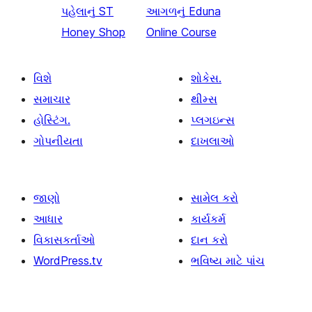
પહેલાનું
ST
આગળનું
Eduna
Honey Shop
Online Course
વિશે
શોકેસ.
સમાચાર
થીમ્સ
હોસ્ટિંગ.
પ્લગઇન્સ
ગોપનીયતા
દાખલાઓ
જાણો
સામેલ કરો
આધાર
કાર્યકર્મ
વિકાસકર્તાઓ
દાન કરો
WordPress.tv
ભવિષ્ય માટે પાંચ