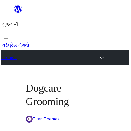
કંટેન્ટ(લખાણ)
પર
ગુજરાતી
જાઓ
વર્ડપ્રેસ મેળવો
Themes
Dogcare
Grooming
Titan Themes