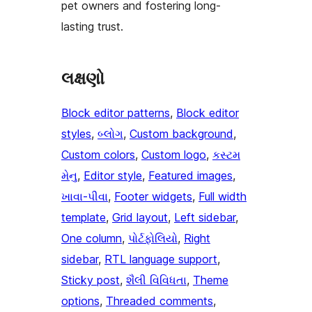
pet owners and fostering long-
lasting trust.
લક્ષણો
Block editor patterns
, 
Block editor
styles
, 
બ્લોગ
, 
Custom background
, 
Custom colors
, 
Custom logo
, 
કસ્ટમ
મેનુ
, 
Editor style
, 
Featured images
, 
ખાવા-પીવા
, 
Footer widgets
, 
Full width
template
, 
Grid layout
, 
Left sidebar
, 
One column
, 
પોર્ટફોલિયો
, 
Right
sidebar
, 
RTL language support
, 
Sticky post
, 
શૈલી વિવિધતા
, 
Theme
options
, 
Threaded comments
, 