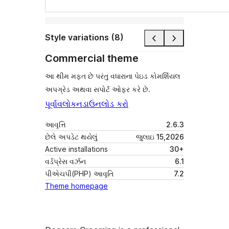
Style variations (8)
Commercial theme
આ થીમ મફત છે પરંતુ વધારાના પેઇડ કોમર્શિયલ
અપગ્રેડ અથવા સપોર્ટ ઓફર કરે છે.
પૂર્વાવલોકન
ડાઉનલોડ કરો
આવૃત્તિ
2.6.3
છેલે અપડેટ થયેલું
જુલાઇ 15,2026
Active installations
30+
વર્ડપ્રેસ વર્ઝન
6.1
પીએચપી(PHP) આવૃતિ
7.2
Theme homepage