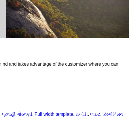
hind and takes advantage of the customizer where you can
, 
પ્રવાહી ગોઠવણી
, 
Full width template
, 
રાખોડી
, 
લાઇટ
, 
રિસ્પોન્સિવ