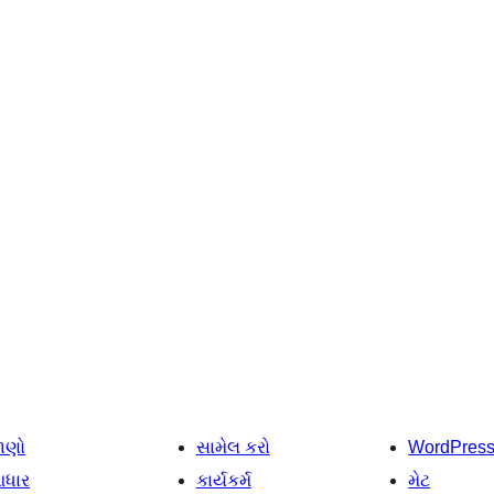
ાણો
સામેલ કરો
WordPres
ધાર
કાર્યકર્મ
મેટ