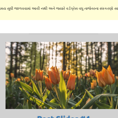
 સમય સુધી જાળવવામાં આવી નથી અને જ્યારે વર્ડપ્રેસ વધુ તાજેતરના સંસ્કરણો સાથ