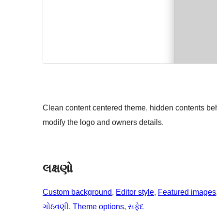
Clean content centered theme, hidden contents be
modify the logo and owners details.
લક્ષણો
Custom background
, 
Editor style
, 
Featured images
ગોઠવણી
, 
Theme options
, 
સફેદ