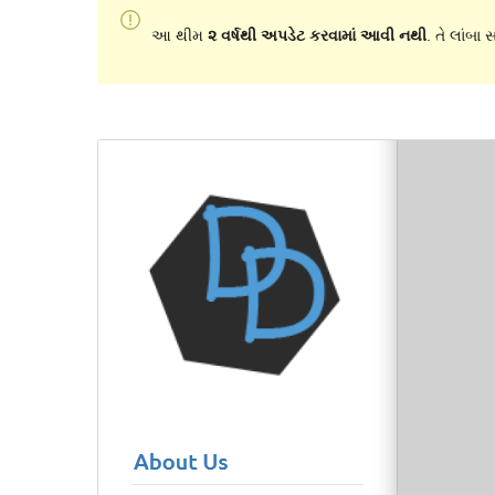
આ થીમ
૨ વર્ષથી અપડેટ કરવામાં આવી નથી
. તે લાંબા