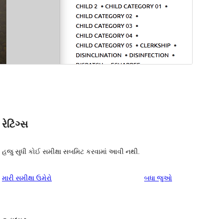
રેટિંગ્સ
હજુ સુધી કોઈ સમીક્ષા સબમિટ કરવામાં આવી નથી.
સમીક્ષાઓ
મારી સમીક્ષા ઉમેરો
બધા
જુઓ