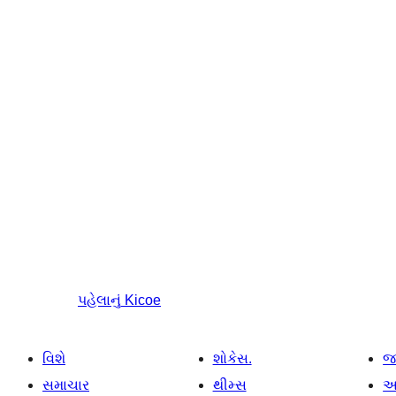
પહેલાનું
Kicoe
વિશે
શોકેસ.
જ
સમાચાર
થીમ્સ
આ