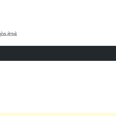
પ્રેસ મેળવો