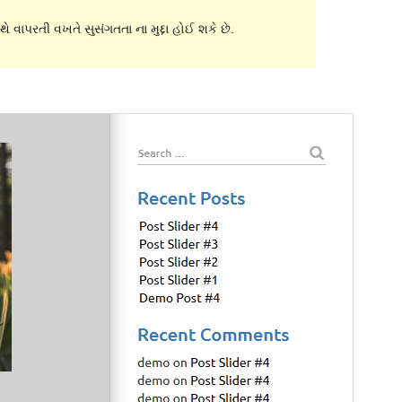
ે વાપરતી વખતે સુસંગતતા ના મુદ્દા હોઈ શકે છે.
પૂર્વાવલોકન
ડાઉનલોડ કરો
આવૃત્તિ
1.4.2
છેલે અપડેટ થયેલું
માર્ચ 4,2016
Active installations
10 કરતાં ઓછું