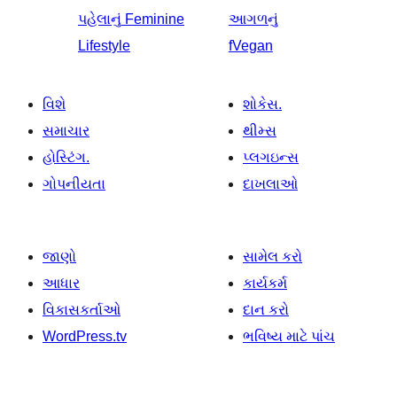
પહેલાનું
Feminine
આગળનું
Lifestyle
fVegan
વિશે
શોકેસ.
સમાચાર
થીમ્સ
હોસ્ટિંગ.
પ્લગઇન્સ
ગોપનીયતા
દાખલાઓ
જાણો
સામેલ કરો
આધાર
કાર્યકર્મ
વિકાસકર્તાઓ
દાન કરો
WordPress.tv
ભવિષ્ય માટે પાંચ