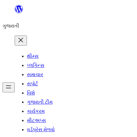
કંટેન્ટ(લખાણ)
પર
ગુજરાતી
જાઓ
થીમ્સ
પ્લગિન્સ
સમાચાર
સપોર્ટ
વિશે
ગુજરાતી ટીમ
કાર્યક્રમ
મીટઅપ્સ
વર્ડપ્રેસ મેળવો