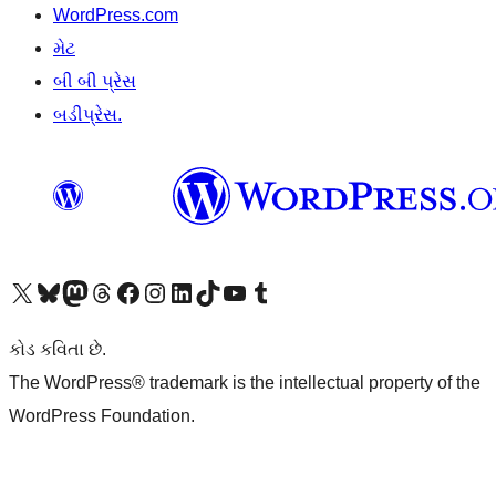
WordPress.com
મેટ
બી બી પ્રેસ
બડીપ્રેસ.
અમારા X (અગાઉ ટ્વિટર) એકાઉન્ટની મુલાકાત લો
અમારા Bluesky એકાઉન્ટની મુલાકાત લો
અમારા માસ્ટોડોન એકાઉન્ટની મુલાકાત લો
અમારા Threads એકાઉન્ટની મુલાકાત લો
અમારા ફેસબુક પેજની મુલાકાત લો
અમારા ઇન્સ્ટાગ્રામ એકાઉન્ટની મુલાકાત લો
અમારા LinkedIn એકાઉન્ટની મુલાકાત લો
અમારા TikTok એકાઉન્ટની મુલાકાત લો
અમારી YouTube ચેનલની મુલાકાત લો
અમારા Tumblr એકાઉન્ટની મુલાકાત લો
કોડ કવિતા છે.
The WordPress® trademark is the intellectual property of the
WordPress Foundation.