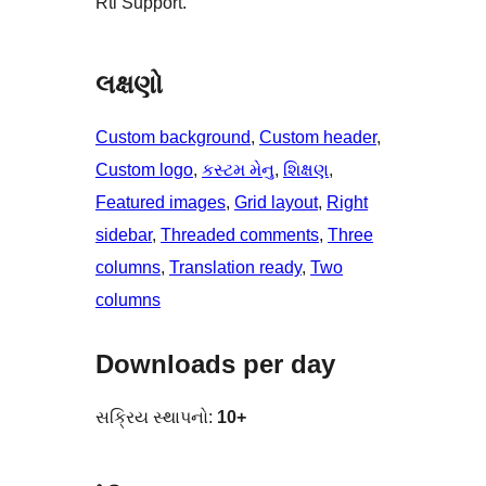
Rtl Support.
લક્ષણો
Custom background
, 
Custom header
, 
Custom logo
, 
કસ્ટમ મેનુ
, 
શિક્ષણ
, 
Featured images
, 
Grid layout
, 
Right
sidebar
, 
Threaded comments
, 
Three
columns
, 
Translation ready
, 
Two
columns
Downloads per day
સક્રિય સ્થાપનો:
10+