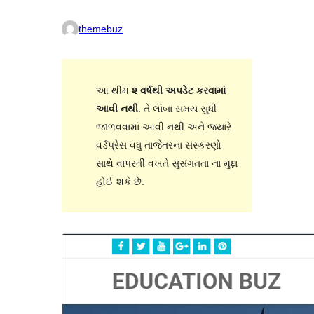
themebuz
આ થીમ
૨ વર્ષથી અપડેટ કરવામાં
આવી નથી
. તે લાંબા સમય સુધી
જાળવવામાં આવી નથી અને જ્યારે
વર્ડપ્રેસ વધુ તાજેતરના સંસ્કરણો
સાથે વાપરતી વખતે સુસંગતતા ના મુદ્દા
હોઈ શકે છે.