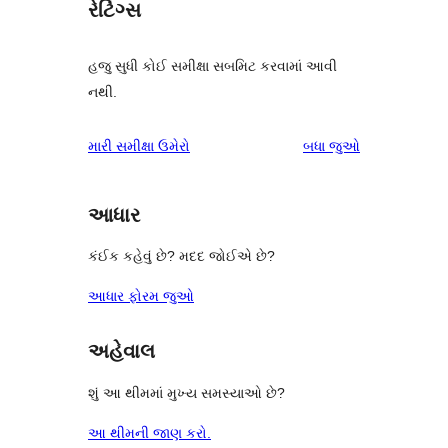
રેટિંગ્સ
હજુ સુધી કોઈ સમીક્ષા સબમિટ કરવામાં આવી
નથી.
સમીક્ષાઓ
મારી સમીક્ષા ઉમેરો
બધા
જુઓ
આધાર
કંઈક કહેવું છે? મદદ જોઈએ છે?
આધાર ફોરમ જુઓ
અહેવાલ
શું આ થીમમાં મુખ્ય સમસ્યાઓ છે?
આ થીમની જાણ કરો.