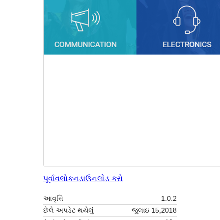
પૂર્વાવલોકન
ડાઉનલોડ કરો
આવૃત્તિ
1.0.2
છેલે અપડેટ થયેલું
જુલાઇ 15,2018