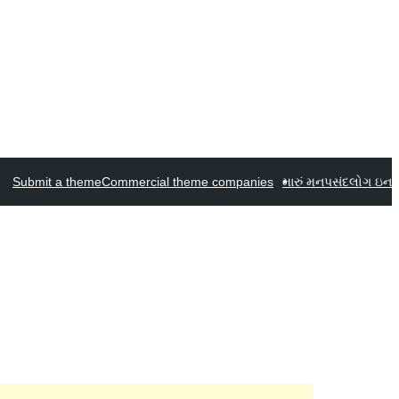
Submit a theme
Commercial theme companies
મારું મનપસંદ
લોગ ઇન