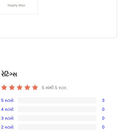
રેટિંગ્સ
5 માંથી
5
સ્ટાર.
5 સ્ટારો
3
3
4 સ્ટારો
0
5-
0
3 સ્ટારો
0
સ્ટાર
4-
0
સમીક્ષાઓ
2 સ્ટારો
0
સ્ટાર
3-
0