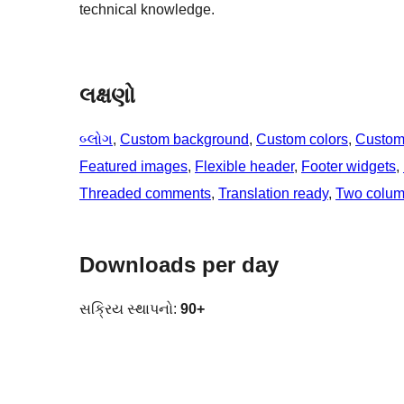
technical knowledge.
લક્ષણો
બ્લોગ
, 
Custom background
, 
Custom colors
, 
Custom
Featured images
, 
Flexible header
, 
Footer widgets
, 
Threaded comments
, 
Translation ready
, 
Two colu
Downloads per day
સક્રિય સ્થાપનો:
90+