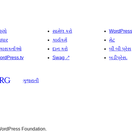
ાણો
સામેલ કરો
WordPres
ધાર
કાર્યકર્મ
મેટ
િકાસકર્તાઓ
દાન કરો
બી બી પ્રેસ
ordPress.tv
Swag
↗
બડીપ્રેસ.
ગુજરાતી
 WordPress Foundation.