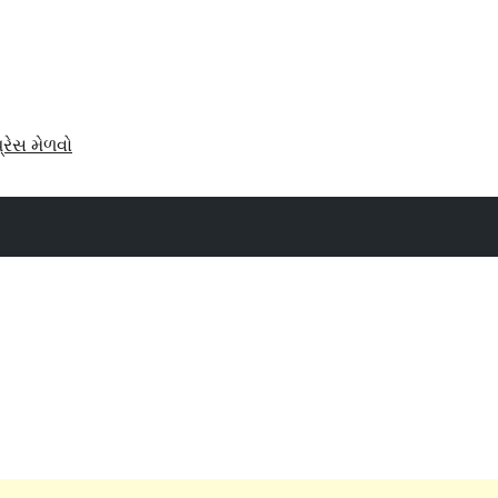
પ્રેસ મેળવો