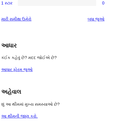
સમીક્ષાઓ
1 સ્ટાર
0
સ્ટાર
2-
0
સમીક્ષાઓ
સ્ટાર
1-
સમીક્ષાઓ
મારી સમીક્ષા ઉમેરો
બધા
જુઓ
સમીક્ષાઓ
સ્ટાર
સમીક્ષાઓ
આધાર
કંઈક કહેવું છે? મદદ જોઈએ છે?
આધાર ફોરમ જુઓ
અહેવાલ
શું આ થીમમાં મુખ્ય સમસ્યાઓ છે?
આ થીમની જાણ કરો.