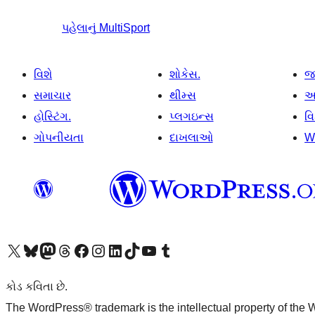
પહેલાનું
MultiSport
વિશે
શોકેસ.
જ
સમાચાર
થીમ્સ
આ
હોસ્ટિંગ.
પ્લગઇન્સ
વ
ગોપનીયતા
દાખલાઓ
W
અમારા X (અગાઉ ટ્વિટર) એકાઉન્ટની મુલાકાત લો
અમારા Bluesky એકાઉન્ટની મુલાકાત લો
અમારા માસ્ટોડોન એકાઉન્ટની મુલાકાત લો
અમારા Threads એકાઉન્ટની મુલાકાત લો
અમારા ફેસબુક પેજની મુલાકાત લો
અમારા ઇન્સ્ટાગ્રામ એકાઉન્ટની મુલાકાત લો
અમારા LinkedIn એકાઉન્ટની મુલાકાત લો
અમારા TikTok એકાઉન્ટની મુલાકાત લો
અમારી YouTube ચેનલની મુલાકાત લો
અમારા Tumblr એકાઉન્ટની મુલાકાત લો
કોડ કવિતા છે.
The WordPress® trademark is the intellectual property of the