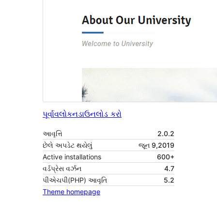
પૂર્વાવલોકન
ડાઉનલોડ કરો
આવૃત્તિ
2.0.2
છેલે અપડેટ થયેલું
જૂન 9,2019
Active installations
600+
વર્ડપ્રેસ વર્ઝન
4.7
પીએચપી(PHP) આવૃતિ
5.2
Theme homepage