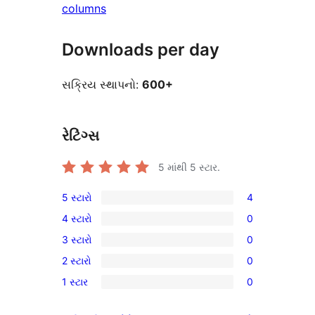
columns
Downloads per day
સક્રિય સ્થાપનો:
600+
રેટિંગ્સ
5 માંથી
5
સ્ટાર.
5 સ્ટારો
4
4
4 સ્ટારો
0
5-
0
3 સ્ટારો
0
સ્ટાર
4-
0
સમીક્ષાઓ
2 સ્ટારો
0
સ્ટાર
3-
0
સમીક્ષાઓ
1 સ્ટાર
0
સ્ટાર
2-
0
સમીક્ષાઓ
સ્ટાર
1-