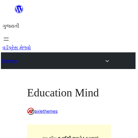
કંટેન્ટ(લખાણ)
પર
ગુજરાતી
જાઓ
વર્ડપ્રેસ મેળવો
Themes
Education Mind
axlethemes