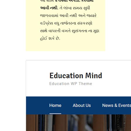
આ થીમ
૨ વર્ષથી અપડેટ કરવામાં
આવી નથી
. તે લાંબા સમય સુધી
જાળવવામાં આવી નથી અને જ્યારે
વર્ડપ્રેસ વધુ તાજેતરના સંસ્કરણો
સાથે વાપરતી વખતે સુસંગતતા ના મુદ્દા
હોઈ શકે છે.