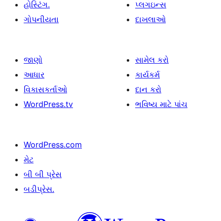
હોસ્ટિંગ.
પ્લગઇન્સ
ગોપનીયતા
દાખલાઓ
જાણો
સામેલ કરો
આધાર
કાર્યકર્મ
વિકાસકર્તાઓ
દાન કરો
WordPress.tv
ભવિષ્ય માટે પાંચ
WordPress.com
મેટ
બી બી પ્રેસ
બડીપ્રેસ.