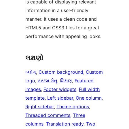
is capable of displaying relevant
information in a user-friendly
manner. It uses a clean code and
HTML5 and CSS3 files for a great
performance with appealing looks.
લક્ષણો
બ્લોગ
, 
Custom background
, 
Custom
logo
, 
કસ્ટમ મેનુ
, 
શિક્ષણ
, 
Featured
images
, 
Footer widgets
, 
Full width
template
, 
Left sidebar
, 
One column
, 
Right sidebar
, 
Theme options
, 
Threaded comments
, 
Three
columns
, 
Translation ready
, 
Two