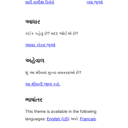
સમીક્ષાઓ
મારી સમીક્ષા ઉમેરો
બધા
જુઓ
સમીક્ષાઓ
સ્ટાર
સમીક્ષાઓ
આધાર
કંઈક કહેવું છે? મદદ જોઈએ છે?
આધાર ફોરમ જુઓ
અહેવાલ
શું આ થીમમાં મુખ્ય સમસ્યાઓ છે?
આ થીમની જાણ કરો.
ભાષાંતર
This theme is available in the following
languages:
English (US)
અને .
Français
.