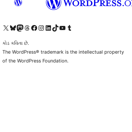
અમારા X (અગાઉ ટ્વિટર) એકાઉન્ટની મુલાકાત લો
અમારા Bluesky એકાઉન્ટની મુલાકાત લો
અમારા માસ્ટોડોન એકાઉન્ટની મુલાકાત લો
અમારા Threads એકાઉન્ટની મુલાકાત લો
અમારા ફેસબુક પેજની મુલાકાત લો
અમારા ઇન્સ્ટાગ્રામ એકાઉન્ટની મુલાકાત લો
અમારા LinkedIn એકાઉન્ટની મુલાકાત લો
અમારા TikTok એકાઉન્ટની મુલાકાત લો
અમારી YouTube ચેનલની મુલાકાત લો
અમારા Tumblr એકાઉન્ટની મુલાકાત લો
કોડ કવિતા છે.
The WordPress® trademark is the intellectual property
of the WordPress Foundation.