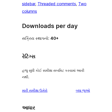
sidebar
, 
Threaded comments
, 
Two
columns
Downloads per day
સક્રિય સ્થાપનો:
40+
રેટિંગ્સ
હજુ સુધી કોઈ સમીક્ષા સબમિટ કરવામાં આવી
નથી.
સમીક્ષાઓ
મારી સમીક્ષા ઉમેરો
બધા
જુઓ
આધાર