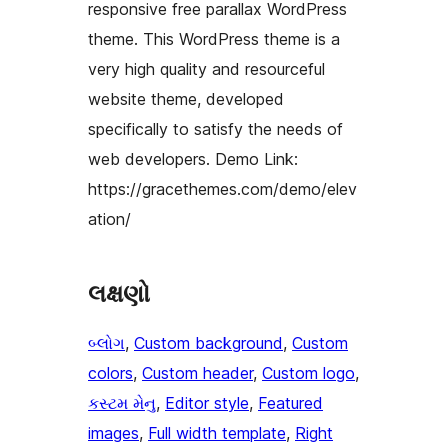
responsive free parallax WordPress
theme. This WordPress theme is a
very high quality and resourceful
website theme, developed
specifically to satisfy the needs of
web developers. Demo Link:
https://gracethemes.com/demo/elev
ation/
લક્ષણો
બ્લોગ
, 
Custom background
, 
Custom
colors
, 
Custom header
, 
Custom logo
, 
કસ્ટમ મેનુ
, 
Editor style
, 
Featured
images
, 
Full width template
, 
Right