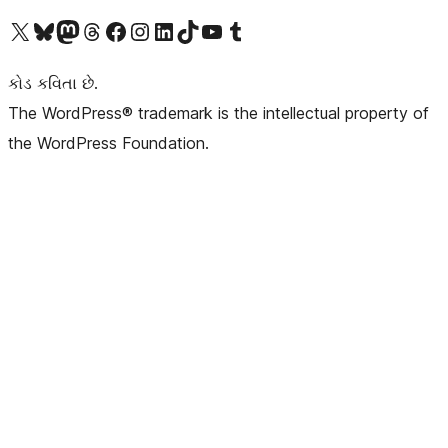
અમારા X (અગાઉ ટ્વિટર) એકાઉન્ટની મુલાકાત લો
અમારા Bluesky એકાઉન્ટની મુલાકાત લો
અમારા માસ્ટોડોન એકાઉન્ટની મુલાકાત લો
અમારા Threads એકાઉન્ટની મુલાકાત લો
અમારા ફેસબુક પેજની મુલાકાત લો
અમારા ઇન્સ્ટાગ્રામ એકાઉન્ટની મુલાકાત લો
અમારા LinkedIn એકાઉન્ટની મુલાકાત લો
અમારા TikTok એકાઉન્ટની મુલાકાત લો
અમારી YouTube ચેનલની મુલાકાત લો
અમારા Tumblr એકાઉન્ટની મુલાકાત લો
કોડ કવિતા છે.
The WordPress® trademark is the intellectual property of
the WordPress Foundation.