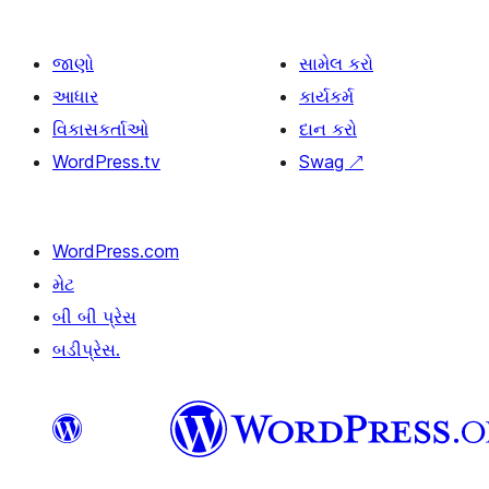
જાણો
સામેલ કરો
આધાર
કાર્યકર્મ
વિકાસકર્તાઓ
દાન કરો
WordPress.tv
Swag
↗
WordPress.com
મેટ
બી બી પ્રેસ
બડીપ્રેસ.