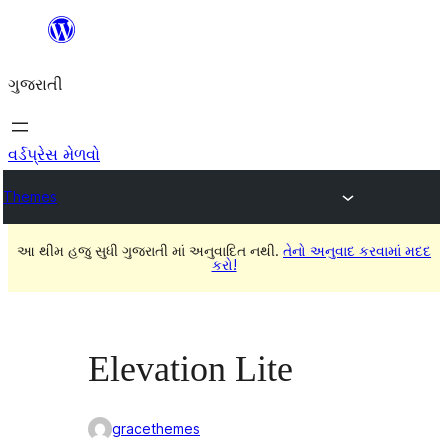
કંટેન્ટ(લખાણ)
પર
ગુજરાતી
જાઓ
વર્ડપ્રેસ મેળવો
Themes
આ થીમ હજુ સુધી ગુજરાતી માં અનુવાદિત નથી.
તેનો અનુવાદ કરવામાં મદદ
કરો!
Elevation Lite
gracethemes