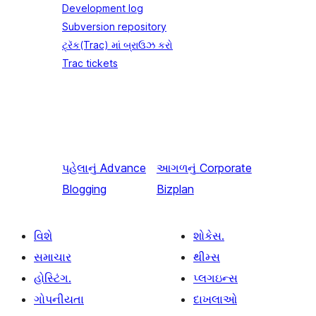
Development log
Subversion repository
ટ્રૅક(Trac) માં બ્રાઉઝ કરો
Trac tickets
પહેલાનું
Advance
આગળનું
Corporate
Blogging
Bizplan
વિશે
શોકેસ.
સમાચાર
થીમ્સ
હોસ્ટિંગ.
પ્લગઇન્સ
ગોપનીયતા
દાખલાઓ