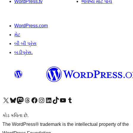
WordPress.tv
ભવિષ્ય માટે પાંચ
WordPress.com
મેટ
બી બી પ્રેસ
બડીપ્રેસ.
અમારા X (અગાઉ ટ્વિટર) એકાઉન્ટની મુલાકાત લો
અમારા Bluesky એકાઉન્ટની મુલાકાત લો
અમારા માસ્ટોડોન એકાઉન્ટની મુલાકાત લો
અમારા Threads એકાઉન્ટની મુલાકાત લો
અમારા ફેસબુક પેજની મુલાકાત લો
અમારા ઇન્સ્ટાગ્રામ એકાઉન્ટની મુલાકાત લો
અમારા LinkedIn એકાઉન્ટની મુલાકાત લો
અમારા TikTok એકાઉન્ટની મુલાકાત લો
અમારી YouTube ચેનલની મુલાકાત લો
અમારા Tumblr એકાઉન્ટની મુલાકાત લો
કોડ કવિતા છે.
The WordPress® trademark is the intellectual property of the