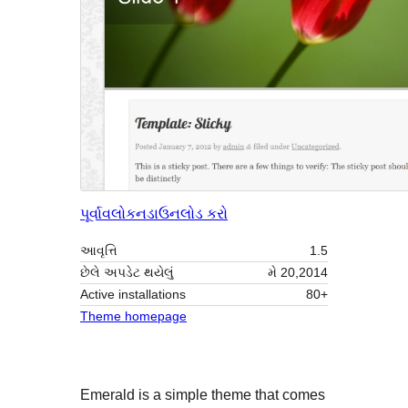
પૂર્વાવલોકન
ડાઉનલોડ કરો
આવૃત્તિ
1.5
છેલે અપડેટ થયેલું
મે 20,2014
Active installations
80+
Theme homepage
Emerald is a simple theme that comes