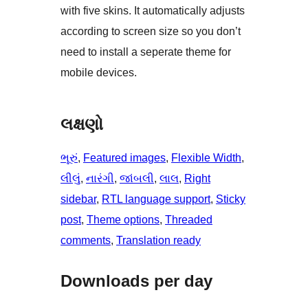
with five skins. It automatically adjusts
according to screen size so you don’t
need to install a seperate theme for
mobile devices.
લક્ષણો
ભૂરું
, 
Featured images
, 
Flexible Width
, 
લીલું
, 
નારંગી
, 
જાંબલી
, 
લાલ
, 
Right
sidebar
, 
RTL language support
, 
Sticky
post
, 
Theme options
, 
Threaded
comments
, 
Translation ready
Downloads per day