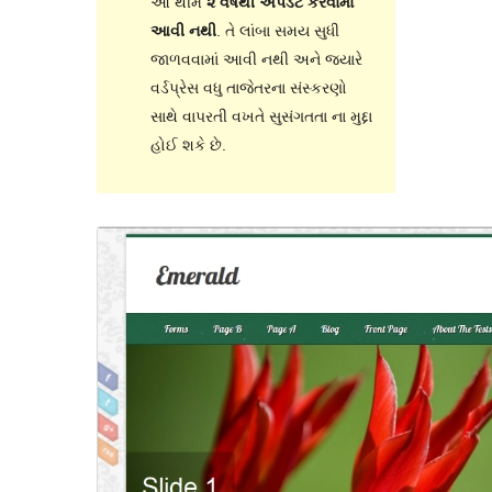
આ થીમ
૨ વર્ષથી અપડેટ કરવામાં
આવી નથી
. તે લાંબા સમય સુધી
જાળવવામાં આવી નથી અને જ્યારે
વર્ડપ્રેસ વધુ તાજેતરના સંસ્કરણો
સાથે વાપરતી વખતે સુસંગતતા ના મુદ્દા
હોઈ શકે છે.