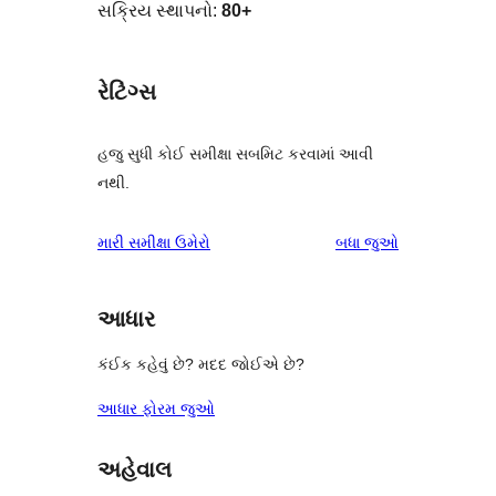
સક્રિય સ્થાપનો:
80+
રેટિંગ્સ
હજુ સુધી કોઈ સમીક્ષા સબમિટ કરવામાં આવી
નથી.
સમીક્ષાઓ
મારી સમીક્ષા ઉમેરો
બધા
જુઓ
આધાર
કંઈક કહેવું છે? મદદ જોઈએ છે?
આધાર ફોરમ જુઓ
અહેવાલ