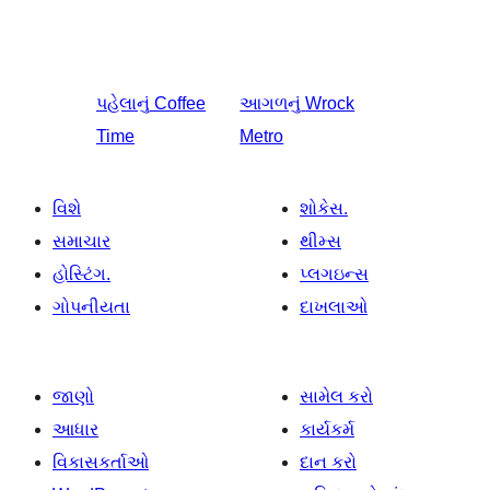
પહેલાનું
Coffee
આગળનું
Wrock
Time
Metro
વિશે
શોકેસ.
સમાચાર
થીમ્સ
હોસ્ટિંગ.
પ્લગઇન્સ
ગોપનીયતા
દાખલાઓ
જાણો
સામેલ કરો
આધાર
કાર્યકર્મ
વિકાસકર્તાઓ
દાન કરો