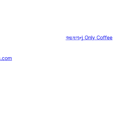
આગળનું
Only Coffee
s.com