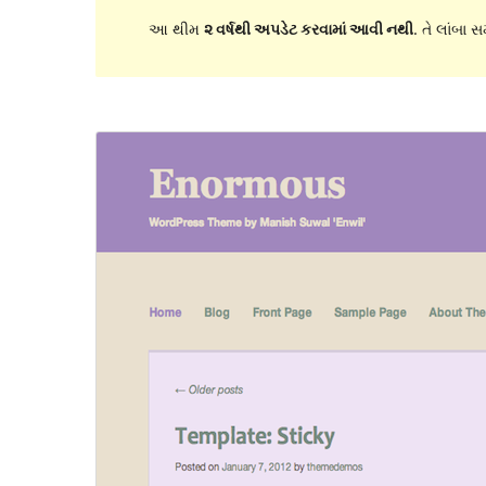
આ થીમ
૨ વર્ષથી અપડેટ કરવામાં આવી નથી
. તે લાંબા 