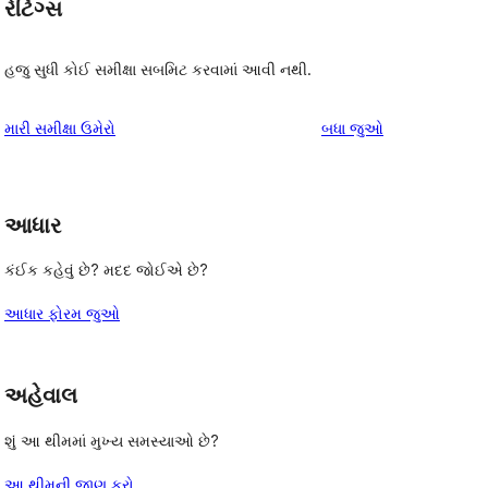
રેટિંગ્સ
હજુ સુધી કોઈ સમીક્ષા સબમિટ કરવામાં આવી નથી.
સમીક્ષાઓ
મારી સમીક્ષા ઉમેરો
બધા
જુઓ
આધાર
 
કંઈક કહેવું છે? મદદ જોઈએ છે?
આધાર ફોરમ જુઓ
અહેવાલ
શું આ થીમમાં મુખ્ય સમસ્યાઓ છે?
આ થીમની જાણ કરો.