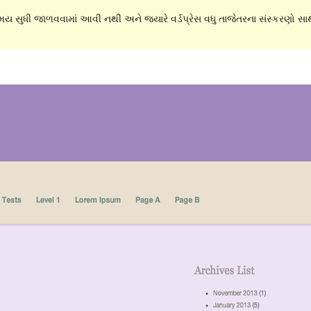
સમય સુધી જાળવવામાં આવી નથી અને જ્યારે વર્ડપ્રેસ વધુ તાજેતરના સંસ્કરણો સાથે