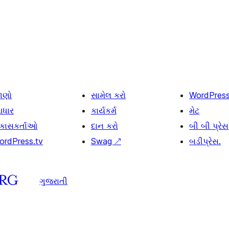
ાણો
સામેલ કરો
WordPres
ધાર
કાર્યકર્મ
મેટ
િકાસકર્તાઓ
દાન કરો
બી બી પ્રેસ
ordPress.tv
Swag
↗
બડીપ્રેસ.
ગુજરાતી