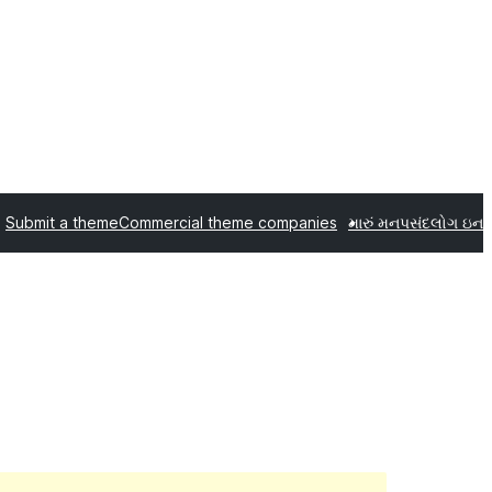
Submit a theme
Commercial theme companies
મારું મનપસંદ
લોગ ઇન