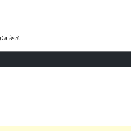
પ્રેસ મેળવો