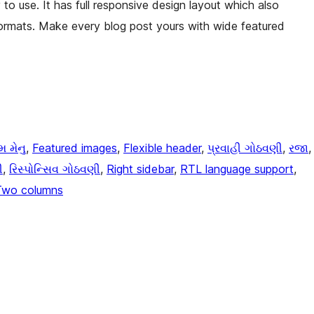
to use. It has full responsive design layout which also
formats. Make every blog post yours with wide featured
મ મેનુ
, 
Featured images
, 
Flexible header
, 
પ્રવાહી ગોઠવણી
, 
રજા
,
ી
, 
રિસ્પોન્સિવ ગોઠવણી
, 
Right sidebar
, 
RTL language support
, 
Two columns