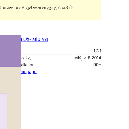
 વાપરતી વખતે સુસંગતતા ના મુદ્દા હોઈ શકે છે.
પૂર્વાવલોકન
ડાઉનલોડ કરો
આવૃત્તિ
1.3.1
છેલે અપડેટ થયેલું
એપ્રિલ 8,2014
Active installations
90+
Theme homepage