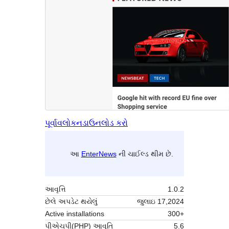
પૂર્વાવલોકન
ડાઉનલોડ કરો
આ
EnterNews
ની ચાઈલ્ડ થીમ છે.
આવૃત્તિ
1.0.2
છેલે અપડેટ થયેલું
જુલાઇ 17,2024
Active installations
300+
પીએચપી(PHP) આવૃતિ
5.6