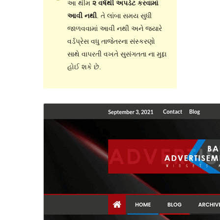
આ થીમ
૨ વર્ષથી અપડેટ કરવામાં
આવી નથી
. તે લાંબા સમય સુધી
જાળવવામાં આવી નથી અને જ્યારે
વર્ડપ્રેસ વધુ તાજેતરના સંસ્કરણો
સાથે વાપરતી વખતે સુસંગતતા ના મુદ્દા
હોઈ શકે છે.