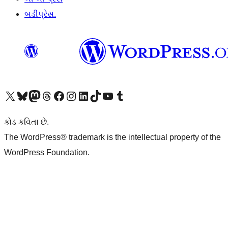
બડીપ્રેસ.
અમારા X (અગાઉ ટ્વિટર) એકાઉન્ટની મુલાકાત લો
અમારા Bluesky એકાઉન્ટની મુલાકાત લો
અમારા માસ્ટોડોન એકાઉન્ટની મુલાકાત લો
અમારા Threads એકાઉન્ટની મુલાકાત લો
અમારા ફેસબુક પેજની મુલાકાત લો
અમારા ઇન્સ્ટાગ્રામ એકાઉન્ટની મુલાકાત લો
અમારા LinkedIn એકાઉન્ટની મુલાકાત લો
અમારા TikTok એકાઉન્ટની મુલાકાત લો
અમારી YouTube ચેનલની મુલાકાત લો
અમારા Tumblr એકાઉન્ટની મુલાકાત લો
કોડ કવિતા છે.
The WordPress® trademark is the intellectual property of the
WordPress Foundation.