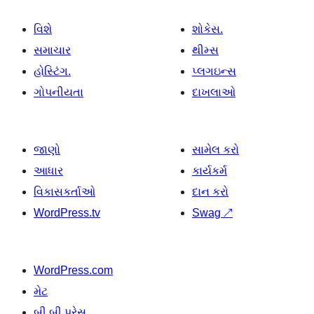
વિશે
શોકેસ.
સમાચાર
થીમ્સ
હોસ્ટિંગ.
પ્લગઇન્સ
ગોપનીયતા
દાખલાઓ
જાણો
સામેલ કરો
આધાર
કાર્યકર્મ
વિકાસકર્તાઓ
દાન કરો
WordPress.tv
Swag
↗
WordPress.com
મેટ
બી બી પ્રેસ