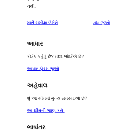
નથી.
સમીક્ષાઓ
મારી સમીક્ષા ઉમેરો
બધા
જુઓ
આધાર
કંઈક કહેવું છે? મદદ જોઈએ છે?
આધાર ફોરમ જુઓ
અહેવાલ
શું આ થીમમાં મુખ્ય સમસ્યાઓ છે?
આ થીમની જાણ કરો.
ભાષાંતર