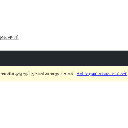
પ્રેસ મેળવો
આ થીમ હજુ સુધી ગુજરાતી માં અનુવાદિત નથી.
તેનો અનુવાદ કરવામાં મદદ કરો!