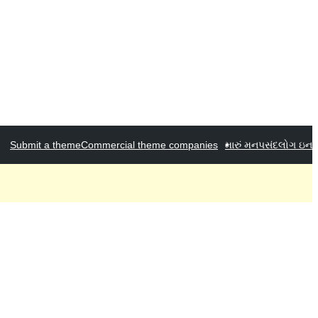
Submit a theme
Commercial theme companies
મારું મનપસંદ
લોગ ઇન