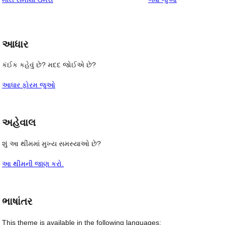
સમીક્ષા
સ્ટાર
સમીક્ષાઓ
આધાર
કંઈક કહેવું છે? મદદ જોઈએ છે?
આધાર ફોરમ જુઓ
અહેવાલ
શું આ થીમમાં મુખ્ય સમસ્યાઓ છે?
આ થીમની જાણ કરો.
ભાષાંતર
This theme is available in the following languages: