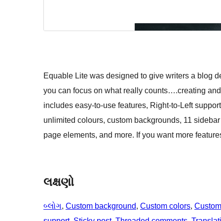
Equable Lite was designed to give writers a blog des
you can focus on what really counts….creating and 
includes easy-to-use features, Right-to-Left support
unlimited colours, custom backgrounds, 11 sidebar p
page elements, and more. If you want more features,
લક્ષણો
બ્લોગ
, 
Custom background
, 
Custom colors
, 
Custom
support
, 
Sticky post
, 
Threaded comments
, 
Translat