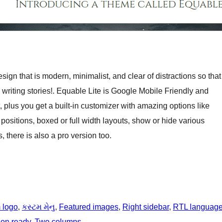
ign that is modern, minimalist, and clear of distractions so that
writing stories!. Equable Lite is Google Mobile Friendly and
, plus you get a built-in customizer with amazing options like
ositions, boxed or full width layouts, show or hide various
 there is also a pro version too.
 logo
, 
કસ્ટમ મેનુ
, 
Featured images
, 
Right sidebar
, 
RTL languag
ion ready
, 
Two columns