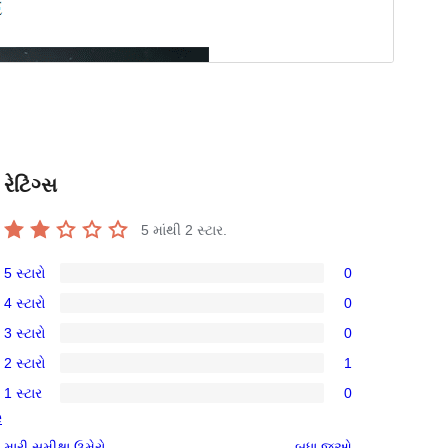
રેટિંગ્સ
5 માંથી
2
સ્ટાર.
5 સ્ટારો
0
0
4 સ્ટારો
0
5-
0
3 સ્ટારો
0
સ્ટાર
4-
0
સમીક્ષાઓ
2 સ્ટારો
1
સ્ટાર
3-
1
સમીક્ષાઓ
1 સ્ટાર
0
સ્ટાર
2-
0
e
સમીક્ષાઓ
સ્ટાર
1-
સમીક્ષાઓ
મારી સમીક્ષા ઉમેરો
બધા
જુઓ