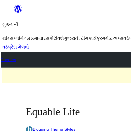
કંટેન્ટ(લખાણ)
પર
ગુજરાતી
જાઓ
થીમ્સ
પ્લગિન્સ
સમાચાર
સપોર્ટ
વિશે
ગુજરાતી ટીમ
કાર્યક્રમ
મીટઅપ્સ
વર્ડ
વર્ડપ્રેસ મેળવો
Themes
Equable Lite
Blogging Theme Styles