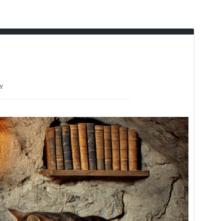
પૂર્વાવલોકન
ડાઉનલોડ કરો
આવૃત્તિ
1.1.4
છેલે અપડેટ થયેલું
સપ્ટેમ્બર 26,2024
Active installations
200+
પીએચપી(PHP) આવૃતિ
7.0
Theme homepage