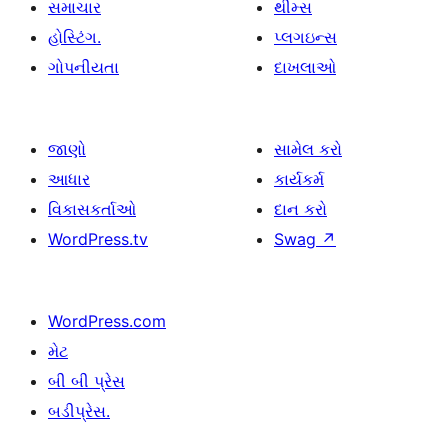
સમાચાર
થીમ્સ
હોસ્ટિંગ.
પ્લગઇન્સ
ગોપનીયતા
દાખલાઓ
જાણો
સામેલ કરો
આધાર
કાર્યકર્મ
વિકાસકર્તાઓ
દાન કરો
WordPress.tv
Swag
↗
WordPress.com
મેટ
બી બી પ્રેસ
બડીપ્રેસ.