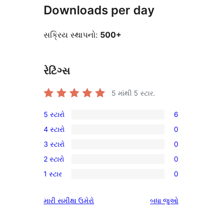
Downloads per day
સક્રિય સ્થાપનો:
500+
રેટિંગ્સ
5 માંથી
5
સ્ટાર.
5 સ્ટારો
6
6
4 સ્ટારો
0
5-
0
3 સ્ટારો
0
સ્ટાર
4-
0
સમીક્ષાઓ
2 સ્ટારો
0
સ્ટાર
3-
0
સમીક્ષાઓ
1 સ્ટાર
0
સ્ટાર
2-
0
સમીક્ષાઓ
સ્ટાર
1-
સમીક્ષાઓ
મારી સમીક્ષા ઉમેરો
બધા
જુઓ
સમીક્ષાઓ
સ્ટાર
સમીક્ષાઓ