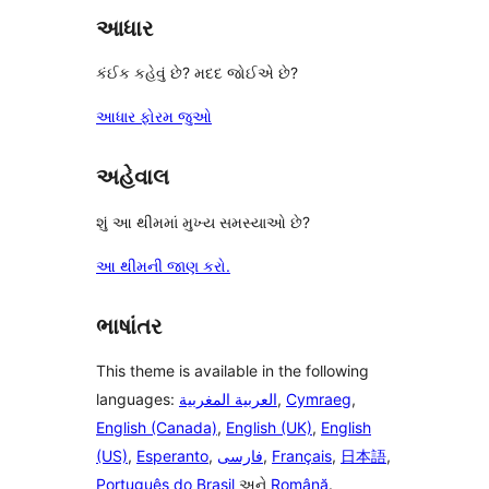
આધાર
કંઈક કહેવું છે? મદદ જોઈએ છે?
આધાર ફોરમ જુઓ
અહેવાલ
શું આ થીમમાં મુખ્ય સમસ્યાઓ છે?
આ થીમની જાણ કરો.
ભાષાંતર
This theme is available in the following
languages:
العربية المغربية
,
Cymraeg
,
English (Canada)
,
English (UK)
,
English
(US)
,
Esperanto
,
فارسی
,
Français
,
日本語
,
Português do Brasil
અને
Română
.