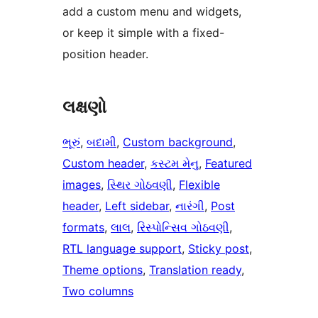
add a custom menu and widgets,
or keep it simple with a fixed-
position header.
લક્ષણો
ભૂરું
, 
બદામી
, 
Custom background
, 
Custom header
, 
કસ્ટમ મેનુ
, 
Featured
images
, 
સ્થિર ગોઠવણી
, 
Flexible
header
, 
Left sidebar
, 
નારંગી
, 
Post
formats
, 
લાલ
, 
રિસ્પોન્સિવ ગોઠવણી
, 
RTL language support
, 
Sticky post
, 
Theme options
, 
Translation ready
, 
Two columns