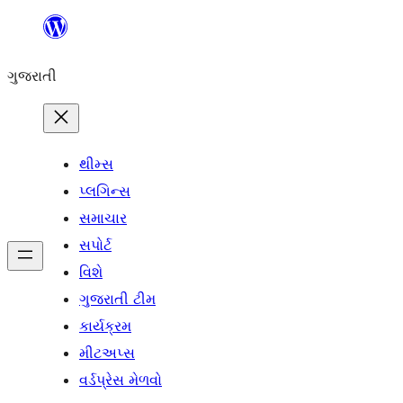
કંટેન્ટ(લખાણ)
પર
ગુજરાતી
જાઓ
થીમ્સ
પ્લગિન્સ
સમાચાર
સપોર્ટ
વિશે
ગુજરાતી ટીમ
કાર્યક્રમ
મીટઅપ્સ
વર્ડપ્રેસ મેળવો