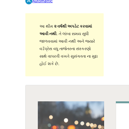
Automattic
આ થીમ
૨ વર્ષથી અપડેટ કરવામાં
આવી નથી
. તે લાંબા સમય સુધી
જાળવવામાં આવી નથી અને જ્યારે
વર્ડપ્રેસ વધુ તાજેતરના સંસ્કરણો
સાથે વાપરતી વખતે સુસંગતતા ના મુદ્દા
હોઈ શકે છે.