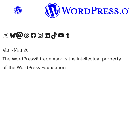
અમારા X (અગાઉ ટ્વિટર) એકાઉન્ટની મુલાકાત લો
અમારા Bluesky એકાઉન્ટની મુલાકાત લો
અમારા માસ્ટોડોન એકાઉન્ટની મુલાકાત લો
અમારા Threads એકાઉન્ટની મુલાકાત લો
અમારા ફેસબુક પેજની મુલાકાત લો
અમારા ઇન્સ્ટાગ્રામ એકાઉન્ટની મુલાકાત લો
અમારા LinkedIn એકાઉન્ટની મુલાકાત લો
અમારા TikTok એકાઉન્ટની મુલાકાત લો
અમારી YouTube ચેનલની મુલાકાત લો
અમારા Tumblr એકાઉન્ટની મુલાકાત લો
કોડ કવિતા છે.
The WordPress® trademark is the intellectual property
of the WordPress Foundation.