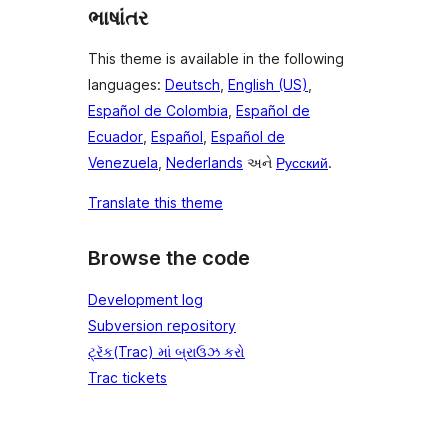
ભાષાંતર
This theme is available in the following
languages:
Deutsch
,
English (US)
,
Español de Colombia
,
Español de
Ecuador
,
Español
,
Español de
Venezuela
,
Nederlands
અને
Русский
.
Translate this theme
Browse the code
Development log
Subversion repository
ટ્રૅક(Trac) માં બ્રાઉઝ કરો
Trac tickets