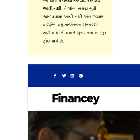
આ થીમ
૨ વર્ષથી અપડેટ કરવામાં
આવી નથી
. તે લાંબા સમય સુધી
જાળવવામાં આવી નથી અને જ્યારે
વર્ડપ્રેસ વધુ તાજેતરના સંસ્કરણો
સાથે વાપરતી વખતે સુસંગતતા ના મુદ્દા
હોઈ શકે છે.