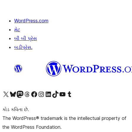
WordPress.com
મેટ
બી બી પ્રેસ
બડીપ્રેસ.
અમારા X (અગાઉ ટ્વિટર) એકાઉન્ટની મુલાકાત લો
અમારા Bluesky એકાઉન્ટની મુલાકાત લો
અમારા માસ્ટોડોન એકાઉન્ટની મુલાકાત લો
અમારા Threads એકાઉન્ટની મુલાકાત લો
અમારા ફેસબુક પેજની મુલાકાત લો
અમારા ઇન્સ્ટાગ્રામ એકાઉન્ટની મુલાકાત લો
અમારા LinkedIn એકાઉન્ટની મુલાકાત લો
અમારા TikTok એકાઉન્ટની મુલાકાત લો
અમારી YouTube ચેનલની મુલાકાત લો
અમારા Tumblr એકાઉન્ટની મુલાકાત લો
કોડ કવિતા છે.
The WordPress® trademark is the intellectual property of
the WordPress Foundation.