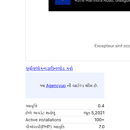
પૂર્વાવલોકન
ડાઉનલોડ કરો
આ
Agencyup
ની ચાઈલ્ડ થીમ છે.
આવૃત્તિ
0.4
છેલે અપડેટ થયેલું
જૂન 5,2021
Active installations
100+
પીએચપી(PHP) આવૃતિ
7.0