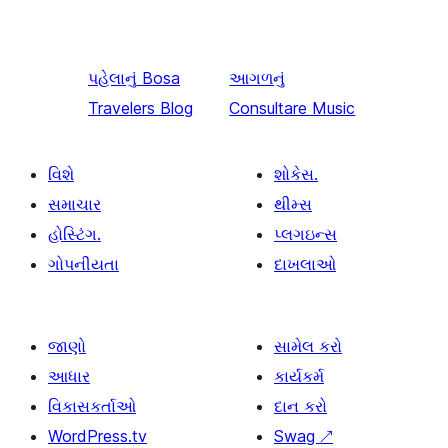
પહેલાનું
Bosa
આગળનું
Travelers Blog
Consultare Music
વિશે
શોકેસ.
સમાચાર
થીમ્સ
હોસ્ટિંગ.
પ્લગઇન્સ
ગોપનીયતા
દાખલાઓ
જાણો
સામેલ કરો
આધાર
કાર્યકર્મ
વિકાસકર્તાઓ
દાન કરો
WordPress.tv
Swag
↗