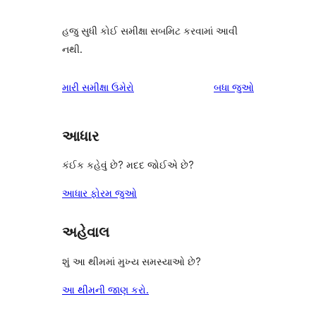
હજુ સુધી કોઈ સમીક્ષા સબમિટ કરવામાં આવી
નથી.
સમીક્ષાઓ
મારી સમીક્ષા ઉમેરો
બધા
જુઓ
આધાર
કંઈક કહેવું છે? મદદ જોઈએ છે?
આધાર ફોરમ જુઓ
અહેવાલ
શું આ થીમમાં મુખ્ય સમસ્યાઓ છે?
આ થીમની જાણ કરો.