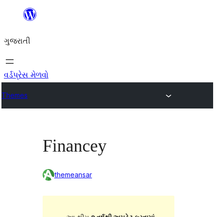
કંટેન્ટ(લખાણ)
પર
ગુજરાતી
જાઓ
વર્ડપ્રેસ મેળવો
Themes
Financey
themeansar