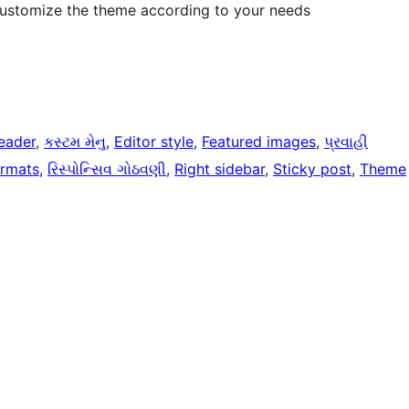
 customize the theme according to your needs
eader
, 
કસ્ટમ મેનુ
, 
Editor style
, 
Featured images
, 
પ્રવાહી
ormats
, 
રિસ્પોન્સિવ ગોઠવણી
, 
Right sidebar
, 
Sticky post
, 
Theme