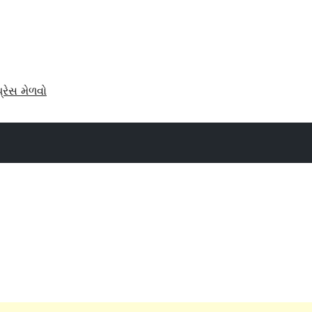
પ્રેસ મેળવો