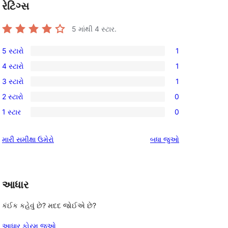
રેટિંગ્સ
5 માંથી
4
સ્ટાર.
5 સ્ટારો
1
1
4 સ્ટારો
1
5-
1
3 સ્ટારો
1
સ્ટાર
4-
1
સમીક્ષા
2 સ્ટારો
0
સ્ટાર
3-
0
સમીક્ષા
1 સ્ટાર
0
સ્ટાર
2-
0
સમીક્ષા
સ્ટાર
1-
સમીક્ષાઓ
મારી સમીક્ષા ઉમેરો
બધા
જુઓ
સમીક્ષાઓ
સ્ટાર
સમીક્ષાઓ
આધાર
કંઈક કહેવું છે? મદદ જોઈએ છે?
આધાર ફોરમ જુઓ