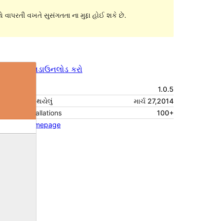
 વાપરતી વખતે સુસંગતતા ના મુદ્દા હોઈ શકે છે.
પૂર્વાવલોકન
ડાઉનલોડ કરો
આવૃત્તિ
1.0.5
છેલે અપડેટ થયેલું
માર્ચ 27,2014
Active installations
100+
Theme homepage