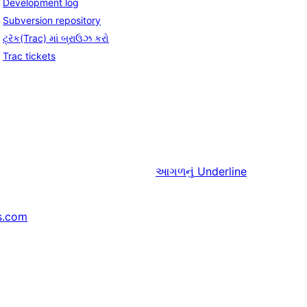
Development log
Subversion repository
ટ્રૅક(Trac) માં બ્રાઉઝ કરો
Trac tickets
આગળનું
Underline
s.com