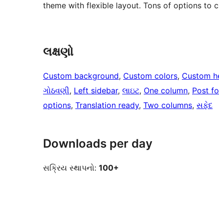
theme with flexible layout. Tons of options to
લક્ષણો
Custom background
, 
Custom colors
, 
Custom h
ગોઠવણી
, 
Left sidebar
, 
લાઇટ
, 
One column
, 
Post f
options
, 
Translation ready
, 
Two columns
, 
સફેદ
Downloads per day
સક્રિય સ્થાપનો:
100+