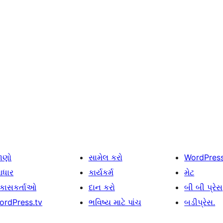
ાણો
સામેલ કરો
WordPres
ધાર
કાર્યકર્મ
મેટ
િકાસકર્તાઓ
દાન કરો
બી બી પ્રેસ
ordPress.tv
ભવિષ્ય માટે પાંચ
બડીપ્રેસ.