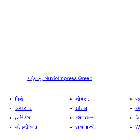
પહેલાનું
NuvioImpress Green
વિશે
શોકેસ.
જ
સમાચાર
થીમ્સ
આ
હોસ્ટિંગ.
પ્લગઇન્સ
વ
ગોપનીયતા
દાખલાઓ
W