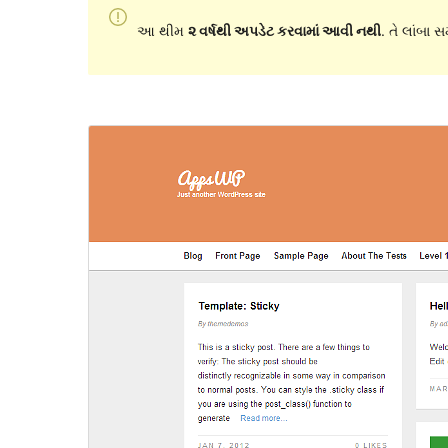
આ થીમ
૨ વર્ષથી અપડેટ કરવામાં આવી નથી
. તે લાંબા 