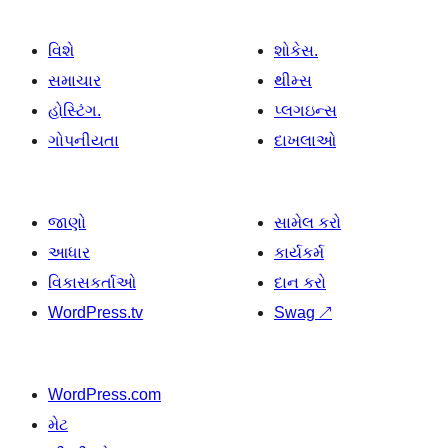
વિશે
શોકેસ.
સમાચાર
થીમ્સ
હોસ્ટિંગ.
પ્લગઇન્સ
ગોપનીયતા
દાખલાઓ
જાણો
સામેલ કરો
આધાર
કાર્યકર્મ
વિકાસકર્તાઓ
દાન કરો
WordPress.tv
Swag
↗
WordPress.com
મેટ