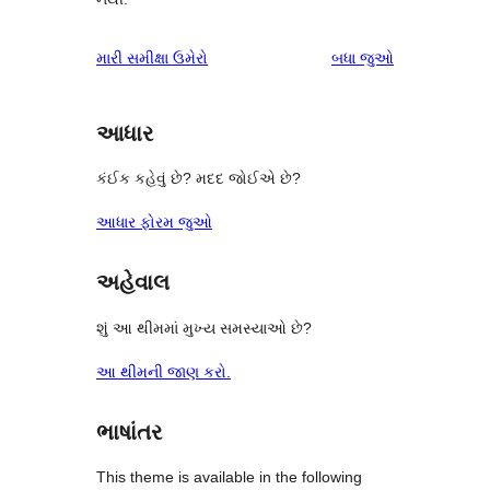
સમીક્ષાઓ
મારી સમીક્ષા ઉમેરો
બધા
જુઓ
આધાર
કંઈક કહેવું છે? મદદ જોઈએ છે?
આધાર ફોરમ જુઓ
અહેવાલ
શું આ થીમમાં મુખ્ય સમસ્યાઓ છે?
આ થીમની જાણ કરો.
ભાષાંતર
This theme is available in the following