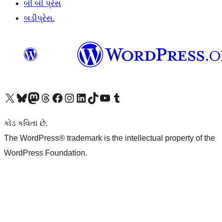
બી બી પ્રેસ
બડીપ્રેસ.
અમારા X (અગાઉ ટ્વિટર) એકાઉન્ટની મુલાકાત લો
અમારા Bluesky એકાઉન્ટની મુલાકાત લો
અમારા માસ્ટોડોન એકાઉન્ટની મુલાકાત લો
અમારા Threads એકાઉન્ટની મુલાકાત લો
અમારા ફેસબુક પેજની મુલાકાત લો
અમારા ઇન્સ્ટાગ્રામ એકાઉન્ટની મુલાકાત લો
અમારા LinkedIn એકાઉન્ટની મુલાકાત લો
અમારા TikTok એકાઉન્ટની મુલાકાત લો
અમારી YouTube ચેનલની મુલાકાત લો
અમારા Tumblr એકાઉન્ટની મુલાકાત લો
કોડ કવિતા છે.
The WordPress® trademark is the intellectual property of the
WordPress Foundation.