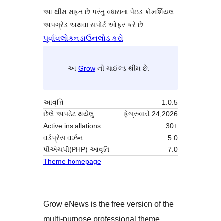
આ થીમ મફત છે પરંતુ વધારાના પેઇડ કોમર્શિયલ
અપગ્રેડ અથવા સપોર્ટ ઓફર કરે છે.
પૂર્વાવલોકન
ડાઉનલોડ કરો
આ
Grow
ની ચાઈલ્ડ થીમ છે.
આવૃત્તિ
1.0.5
છેલે અપડેટ થયેલું
ફેબ્રુવારી 24,2026
Active installations
30+
વર્ડપ્રેસ વર્ઝન
5.0
પીએચપી(PHP) આવૃતિ
7.0
Theme homepage
Grow eNews is the free version of the
multi-purpose professional theme