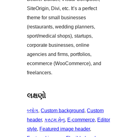
SiteOrigin, Divi, etc. It’s a perfect
theme for small businesses
(restaurants, wedding planners,
sport/medical shops), startups,
corporate businesses, online
agencies and firms, portfolios,
ecommerce (WooCommerce), and
freelancers.
લક્ષણો
બ્લોગ
, 
Custom background
, 
Custom
header
, 
કસ્ટમ મેનુ
, 
E-commerce
, 
Editor
style
, 
Featured image header
, 