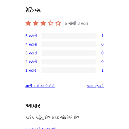
રેટિંગ્સ
5 માંથી
3
સ્ટાર.
5 સ્ટારો
1
1
4 સ્ટારો
0
5-
0
3 સ્ટારો
0
સ્ટાર
4-
0
સમીક્ષા
2 સ્ટારો
0
સ્ટાર
3-
0
સમીક્ષાઓ
1 સ્ટાર
1
સ્ટાર
2-
1
સમીક્ષાઓ
સ્ટાર
1-
સમીક્ષાઓ
મારી સમીક્ષા ઉમેરો
બધા
જુઓ
સમીક્ષાઓ
સ્ટાર
સમીક્ષા
આધાર
કંઈક કહેવું છે? મદદ જોઈએ છે?