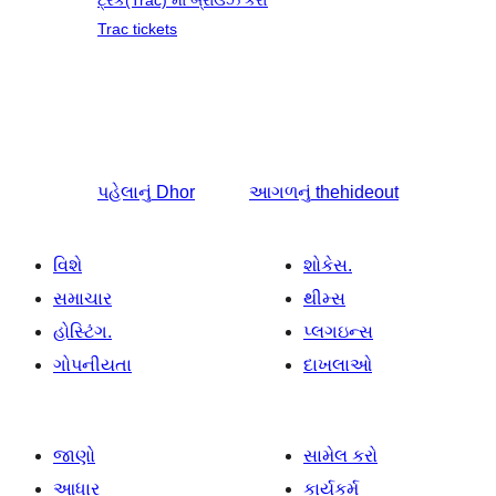
Trac tickets
પહેલાનું
Dhor
આગળનું
thehideout
વિશે
શોકેસ.
સમાચાર
થીમ્સ
હોસ્ટિંગ.
પ્લગઇન્સ
ગોપનીયતા
દાખલાઓ
જાણો
સામેલ કરો
આધાર
કાર્યકર્મ