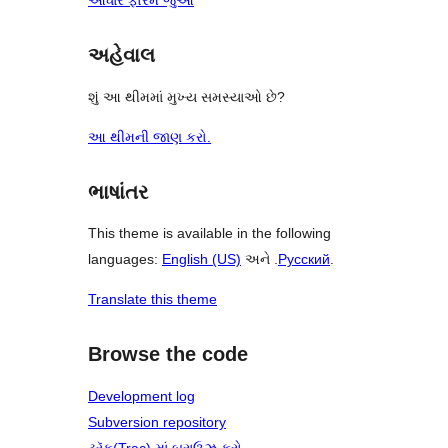
આધાર ફોરમ જુઓ
અહેવાલ
શું આ થીમમાં મુખ્ય સમસ્યાઓ છે?
આ થીમની જાણ કરો.
ભાષાંતર
This theme is available in the following
languages:
English (US)
અને .
Русский
.
Translate this theme
Browse the code
Development log
Subversion repository
ટ્રૅક(Trac) માં બ્રાઉઝ કરો