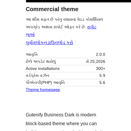
Commercial theme
આ થીમ મફત છે પરંતુ વધારાના પેઇડ કોમર્શિયલ
અપગ્રેડ અથવા સપોર્ટ ઓફર કરે છે.
સપોૅટ
જુઓ
પૂર્વાવલોકન
ડાઉનલોડ કરો
આવૃત્તિ
2.0.0
છેલે અપડેટ થયેલું
મે 25,2026
Active installations
300+
વર્ડપ્રેસ વર્ઝન
5.9
પીએચપી(PHP) આવૃતિ
5.6
Theme homepage
Gutenify Business Dark is modern
block-based theme where you can