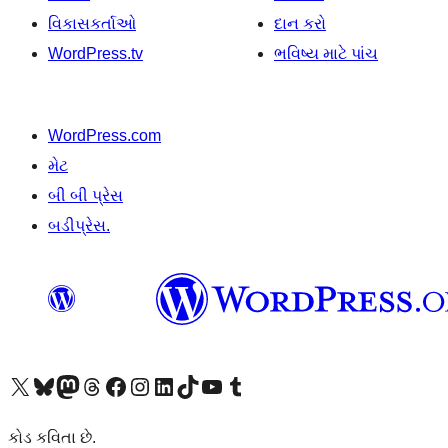
વિકાસકર્તાઓ
દાન કરો
WordPress.tv
ભવિષ્ય માટે પાંચ
WordPress.com
મેટ
બી બી પ્રેસ
બડીપ્રેસ.
અમારા X (અગાઉ ટ્વિટર) એકાઉન્ટની મુલાકાત લો
અમારા Bluesky એકાઉન્ટની મુલાકાત લો
અમારા માસ્ટોડોન એકાઉન્ટની મુલાકાત લો
અમારા Threads એકાઉન્ટની મુલાકાત લો
અમારા ફેસબુક પેજની મુલાકાત લો
અમારા ઇન્સ્ટાગ્રામ એકાઉન્ટની મુલાકાત લો
અમારા LinkedIn એકાઉન્ટની મુલાકાત લો
અમારા TikTok એકાઉન્ટની મુલાકાત લો
અમારી YouTube ચેનલની મુલાકાત લો
અમારા Tumblr એકાઉન્ટની મુલાકાત લો
કોડ કવિતા છે.