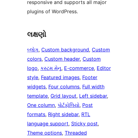
responsive and supports all major
plugins of WordPress.
લક્ષણો
બ્લોગ
, 
Custom background
, 
Custom
colors
, 
Custom header
, 
Custom
logo
, 
કસ્ટમ મેનુ
, 
E-commerce
, 
Editor
style
, 
Featured images
, 
Footer
widgets
, 
Four columns
, 
Full width
template
, 
Grid layout
, 
Left sidebar
, 
One column
, 
પોર્ટફોલિયો
, 
Post
formats
, 
Right sidebar
, 
RTL
language support
, 
Sticky post
, 
Theme options
, 
Threaded