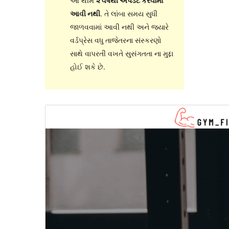
આ થીમ
૨ વર્ષથી અપડેટ કરવામાં
આવી નથી
. તે લાંબા સમય સુધી
જાળવવામાં આવી નથી અને જ્યારે
વર્ડપ્રેસ વધુ તાજેતરના સંસ્કરણો
સાથે વાપરતી વખતે સુસંગતતા ના મુદ્દા
હોઈ શકે છે.