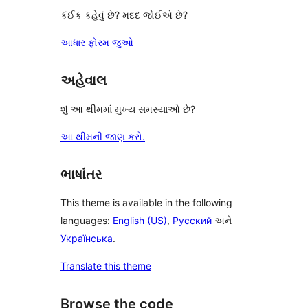
કંઈક કહેવું છે? મદદ જોઈએ છે?
આધાર ફોરમ જુઓ
અહેવાલ
શું આ થીમમાં મુખ્ય સમસ્યાઓ છે?
આ થીમની જાણ કરો.
ભાષાંતર
This theme is available in the following
languages:
English (US)
,
Русский
અને
Українська
.
Translate this theme
Browse the code