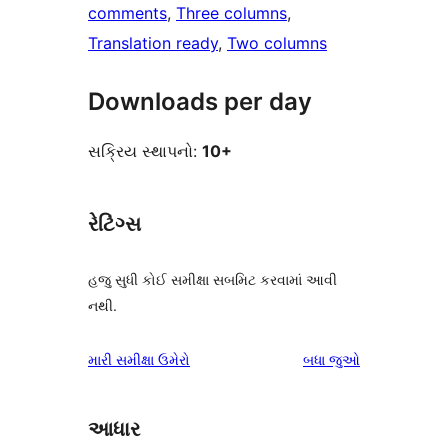
comments
, 
Three columns
, 
Translation ready
, 
Two columns
Downloads per day
સક્રિય સ્થાપનો:
10+
રેટિંગ્સ
હજુ સુધી કોઈ સમીક્ષા સબમિટ કરવામાં આવી
નથી.
સમીક્ષાઓ
મારી સમીક્ષા ઉમેરો
બધા
જુઓ
આધાર