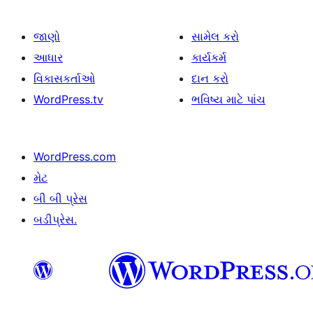
જાણો
સામેલ કરો
આધાર
કાર્યકર્મ
વિકાસકર્તાઓ
દાન કરો
WordPress.tv
ભવિષ્ય માટે પાંચ
WordPress.com
મેટ
બી બી પ્રેસ
બડીપ્રેસ.