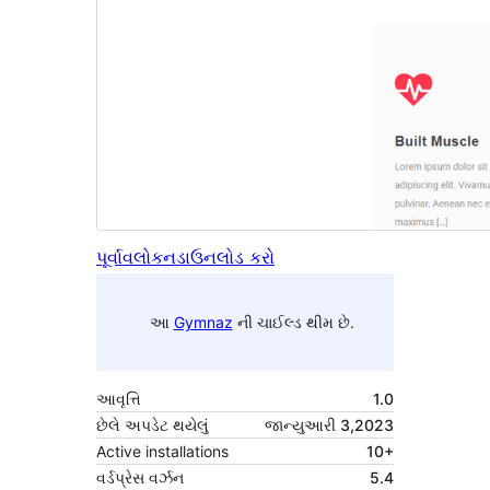
પૂર્વાવલોકન
ડાઉનલોડ કરો
આ
Gymnaz
ની ચાઈલ્ડ થીમ છે.
આવૃત્તિ
1.0
છેલે અપડેટ થયેલું
જાન્યુઆરી 3,2023
Active installations
10+
વર્ડપ્રેસ વર્ઝન
5.4