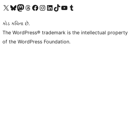
અમારા X (અગાઉ ટ્વિટર) એકાઉન્ટની મુલાકાત લો
અમારા Bluesky એકાઉન્ટની મુલાકાત લો
અમારા માસ્ટોડોન એકાઉન્ટની મુલાકાત લો
અમારા Threads એકાઉન્ટની મુલાકાત લો
અમારા ફેસબુક પેજની મુલાકાત લો
અમારા ઇન્સ્ટાગ્રામ એકાઉન્ટની મુલાકાત લો
અમારા LinkedIn એકાઉન્ટની મુલાકાત લો
અમારા TikTok એકાઉન્ટની મુલાકાત લો
અમારી YouTube ચેનલની મુલાકાત લો
અમારા Tumblr એકાઉન્ટની મુલાકાત લો
કોડ કવિતા છે.
The WordPress® trademark is the intellectual property
of the WordPress Foundation.