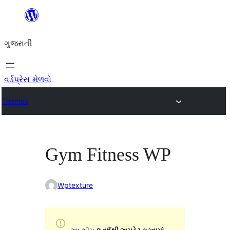
કંટેન્ટ(લખાણ)
પર
ગુજરાતી
જાઓ
વર્ડપ્રેસ મેળવો
Themes
Gym Fitness WP
Wptexture