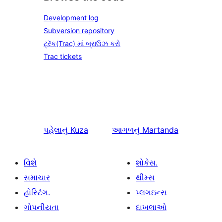
Development log
Subversion repository
ટ્રૅક(Trac) માં બ્રાઉઝ કરો
Trac tickets
પહેલાનું
Kuza
આગળનું
Martanda
વિશે
શોકેસ.
સમાચાર
થીમ્સ
હોસ્ટિંગ.
પ્લગઇન્સ
ગોપનીયતા
દાખલાઓ