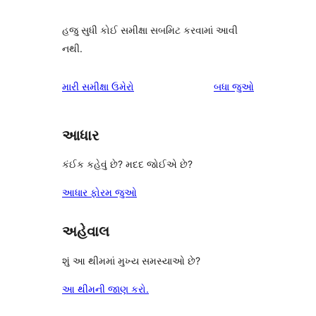
હજુ સુધી કોઈ સમીક્ષા સબમિટ કરવામાં આવી
નથી.
સમીક્ષાઓ
મારી સમીક્ષા ઉમેરો
બધા
જુઓ
આધાર
કંઈક કહેવું છે? મદદ જોઈએ છે?
આધાર ફોરમ જુઓ
અહેવાલ
શું આ થીમમાં મુખ્ય સમસ્યાઓ છે?
આ થીમની જાણ કરો.