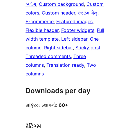
બ્લોગ
, 
Custom background
, 
Custom
colors
, 
Custom header
, 
કસ્ટમ મેનુ
, 
E-commerce
, 
Featured images
, 
Flexible header
, 
Footer widgets
, 
Full
width template
, 
Left sidebar
, 
One
column
, 
Right sidebar
, 
Sticky post
, 
Threaded comments
, 
Three
columns
, 
Translation ready
, 
Two
columns
Downloads per day
સક્રિય સ્થાપનો:
60+
રેટિંગ્સ