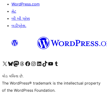
WordPress.com
મેટ
બી બી પ્રેસ
બડીપ્રેસ.
અમારા X (અગાઉ ટ્વિટર) એકાઉન્ટની મુલાકાત લો
અમારા Bluesky એકાઉન્ટની મુલાકાત લો
અમારા માસ્ટોડોન એકાઉન્ટની મુલાકાત લો
અમારા Threads એકાઉન્ટની મુલાકાત લો
અમારા ફેસબુક પેજની મુલાકાત લો
અમારા ઇન્સ્ટાગ્રામ એકાઉન્ટની મુલાકાત લો
અમારા LinkedIn એકાઉન્ટની મુલાકાત લો
અમારા TikTok એકાઉન્ટની મુલાકાત લો
અમારી YouTube ચેનલની મુલાકાત લો
અમારા Tumblr એકાઉન્ટની મુલાકાત લો
કોડ કવિતા છે.
The WordPress® trademark is the intellectual property
of the WordPress Foundation.