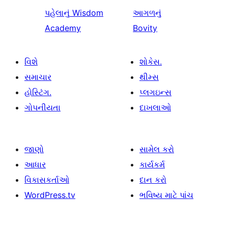
પહેલાનું
Wisdom
આગળનું
Academy
Bovity
વિશે
શોકેસ.
સમાચાર
થીમ્સ
હોસ્ટિંગ.
પ્લગઇન્સ
ગોપનીયતા
દાખલાઓ
જાણો
સામેલ કરો
આધાર
કાર્યકર્મ
વિકાસકર્તાઓ
દાન કરો
WordPress.tv
ભવિષ્ય માટે પાંચ