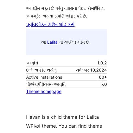
આ થીમ મફત છે પરંતુ વધારાના પેઇડ કોમર્શિયલ
અપગ્રેડ અથવા સપોર્ટ ઓફર કરે છે.
પૂર્વાવલોકન
ડાઉનલોડ કરો
આ
Lalita
ની ચાઈલ્ડ થીમ છે.
આવૃત્તિ
1.0.2
છેલે અપડેટ થયેલું
નવેમ્બર 10,2024
Active installations
60+
પીએચપી(PHP) આવૃતિ
7.0
Theme homepage
Havan is a child theme for Lalita
WPKoi theme. You can find theme