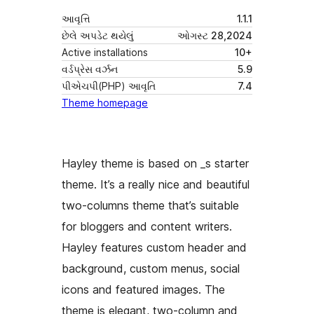
આવૃત્તિ
1.1.1
છેલે અપડેટ થયેલું
ઓગસ્ટ 28,2024
Active installations
10+
વર્ડપ્રેસ વર્ઝન
5.9
પીએચપી(PHP) આવૃતિ
7.4
Theme homepage
Hayley theme is based on _s starter
theme. It’s a really nice and beautiful
two-columns theme that’s suitable
for bloggers and content writers.
Hayley features custom header and
background, custom menus, social
icons and featured images. The
theme is elegant, two-column and