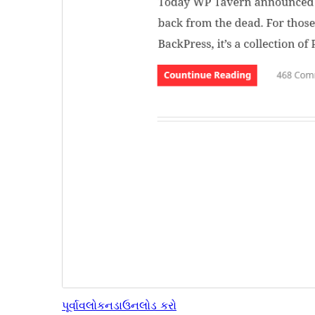
પૂર્વાવલોકન
ડાઉનલોડ કરો