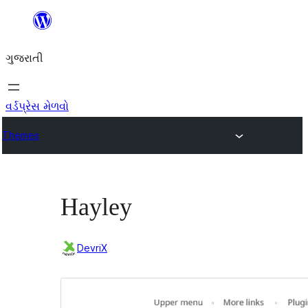
કંટેન્ટ(લખાણ)
પર
ગુજરાતી
જાઓ
વર્ડપ્રેસ મેળવો
Themes
Hayley
DevriX