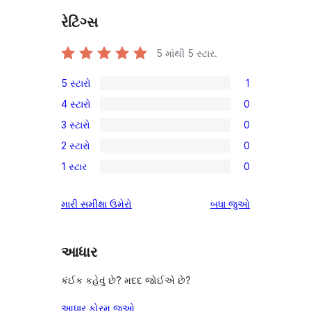
રેટિંગ્સ
5 માંથી
5
સ્ટાર.
5 સ્ટારો
1
1
4 સ્ટારો
0
5-
0
3 સ્ટારો
0
સ્ટાર
4-
0
સમીક્ષા
2 સ્ટારો
0
સ્ટાર
3-
0
સમીક્ષાઓ
1 સ્ટાર
0
સ્ટાર
2-
0
સમીક્ષાઓ
સ્ટાર
1-
સમીક્ષાઓ
મારી સમીક્ષા ઉમેરો
બધા
જુઓ
સમીક્ષાઓ
સ્ટાર
સમીક્ષાઓ
આધાર
કંઈક કહેવું છે? મદદ જોઈએ છે?
આધાર ફોરમ જુઓ