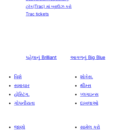
ટ્રૅક(Trac) માં બ્રાઉઝ કરો
Trac tickets
પહેલાનું
Brilliant
આગળનું
Big Blue
વિશે
શોકેસ.
સમાચાર
થીમ્સ
હોસ્ટિંગ.
પ્લગઇન્સ
ગોપનીયતા
દાખલાઓ
જાણો
સામેલ કરો