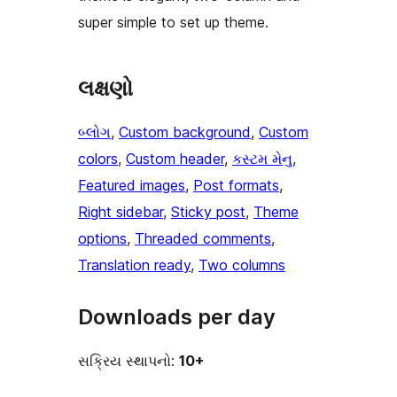
super simple to set up theme.
લક્ષણો
બ્લોગ
, 
Custom background
, 
Custom
colors
, 
Custom header
, 
કસ્ટમ મેનુ
, 
Featured images
, 
Post formats
, 
Right sidebar
, 
Sticky post
, 
Theme
options
, 
Threaded comments
, 
Translation ready
, 
Two columns
Downloads per day
સક્રિય સ્થાપનો:
10+