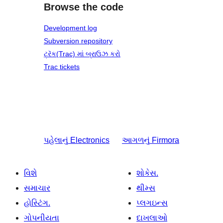
Browse the code
Development log
Subversion repository
ટ્રૅક(Trac) માં બ્રાઉઝ કરો
Trac tickets
પહેલાનું
Electronics
આગળનું
Firmora
વિશે
શોકેસ.
સમાચાર
થીમ્સ
હોસ્ટિંગ.
પ્લગઇન્સ
ગોપનીયતા
દાખલાઓ