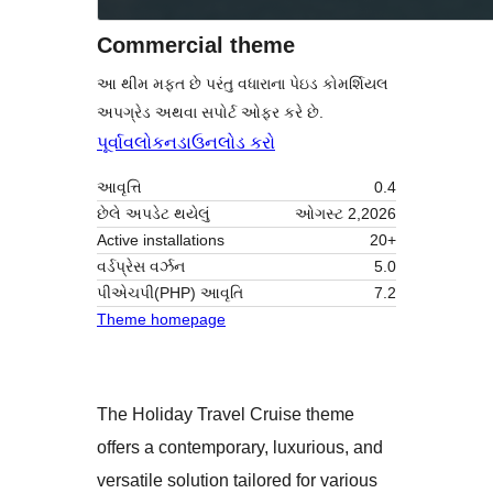
Commercial theme
આ થીમ મફત છે પરંતુ વધારાના પેઇડ કોમર્શિયલ
અપગ્રેડ અથવા સપોર્ટ ઓફર કરે છે.
પૂર્વાવલોકન
ડાઉનલોડ કરો
આવૃત્તિ
0.4
છેલે અપડેટ થયેલું
ઓગસ્ટ 2,2026
Active installations
20+
વર્ડપ્રેસ વર્ઝન
5.0
પીએચપી(PHP) આવૃતિ
7.2
Theme homepage
The Holiday Travel Cruise theme
offers a contemporary, luxurious, and
versatile solution tailored for various