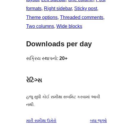
formats
, 
Right sidebar
, 
Sticky post
, 
Theme options
, 
Threaded comments
, 
Two columns
, 
Wide blocks
Downloads per day
સક્રિય સ્થાપનો:
20+
રેટિંગ્સ
હજુ સુધી કોઈ સમીક્ષા સબમિટ કરવામાં આવી
નથી.
સમીક્ષાઓ
મારી સમીક્ષા ઉમેરો
બધા
જુઓ