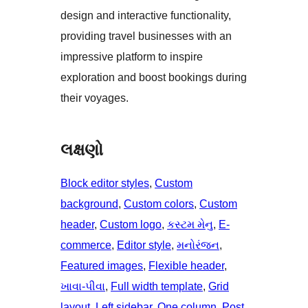
design and interactive functionality,
providing travel businesses with an
impressive platform to inspire
exploration and boost bookings during
their voyages.
લક્ષણો
Block editor styles
, 
Custom
background
, 
Custom colors
, 
Custom
header
, 
Custom logo
, 
કસ્ટમ મેનુ
, 
E-
commerce
, 
Editor style
, 
મનોરંજન
, 
Featured images
, 
Flexible header
, 
ખાવા-પીવા
, 
Full width template
, 
Grid
layout
, 
Left sidebar
, 
One column
, 
Post