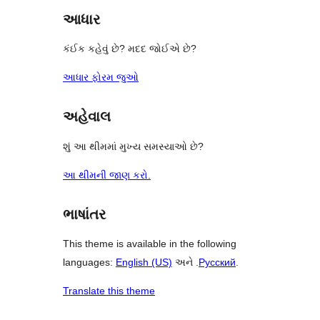
આધાર
કંઈક કહેવું છે? મદદ જોઈએ છે?
આધાર ફોરમ જુઓ
અહેવાલ
શું આ થીમમાં મુખ્ય સમસ્યાઓ છે?
આ થીમની જાણ કરો.
ભાષાંતર
This theme is available in the following
languages:
English (US)
અને .
Русский
.
Translate this theme