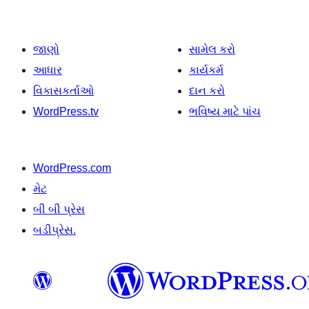
જાણો
સામેલ કરો
આધાર
કાર્યકર્મ
વિકાસકર્તાઓ
દાન કરો
WordPress.tv
ભવિષ્ય માટે પાંચ
WordPress.com
મેટ
બી બી પ્રેસ
બડીપ્રેસ.