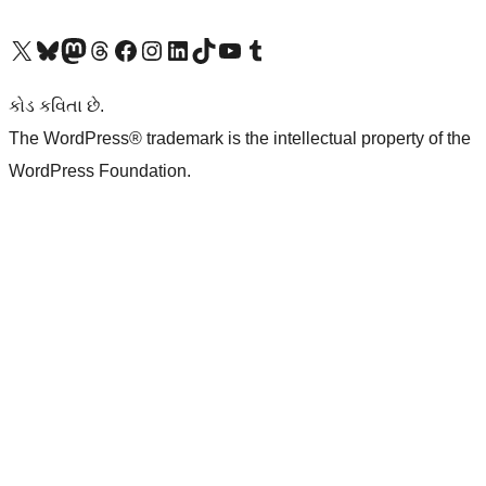
અમારા X (અગાઉ ટ્વિટર) એકાઉન્ટની મુલાકાત લો
અમારા Bluesky એકાઉન્ટની મુલાકાત લો
અમારા માસ્ટોડોન એકાઉન્ટની મુલાકાત લો
અમારા Threads એકાઉન્ટની મુલાકાત લો
અમારા ફેસબુક પેજની મુલાકાત લો
અમારા ઇન્સ્ટાગ્રામ એકાઉન્ટની મુલાકાત લો
અમારા LinkedIn એકાઉન્ટની મુલાકાત લો
અમારા TikTok એકાઉન્ટની મુલાકાત લો
અમારી YouTube ચેનલની મુલાકાત લો
અમારા Tumblr એકાઉન્ટની મુલાકાત લો
કોડ કવિતા છે.
The WordPress® trademark is the intellectual property of the
WordPress Foundation.