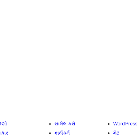
ાણો
સામેલ કરો
WordPres
ધાર
કાર્યકર્મ
મેટ