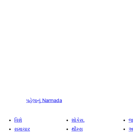
પહેલાનું
Narmada
વિશે
શોકેસ.
જ
સમાચાર
થીમ્સ
આ