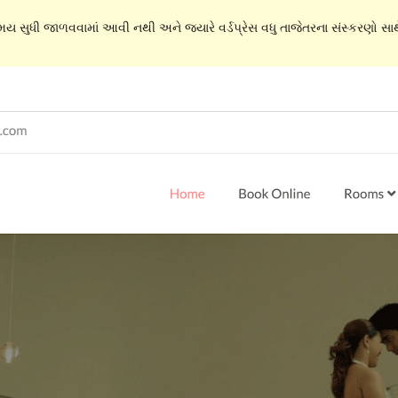
સમય સુધી જાળવવામાં આવી નથી અને જ્યારે વર્ડપ્રેસ વધુ તાજેતરના સંસ્કરણો સાથે