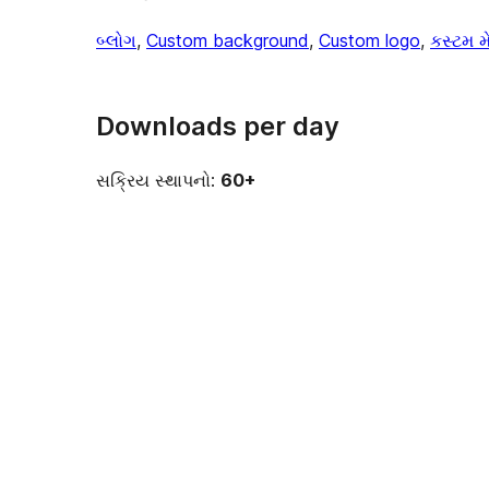
બ્લોગ
, 
Custom background
, 
Custom logo
, 
કસ્ટમ મ
Downloads per day
સક્રિય સ્થાપનો:
60+