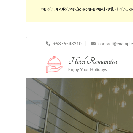
આ થીમ
૨ વર્ષથી અપડેટ કરવામાં આવી નથી
. તે લાંબા 