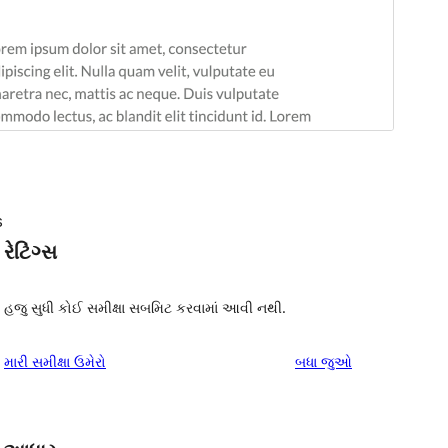
s
રેટિંગ્સ
હજુ સુધી કોઈ સમીક્ષા સબમિટ કરવામાં આવી નથી.
સમીક્ષાઓ
મારી સમીક્ષા ઉમેરો
બધા
જુઓ