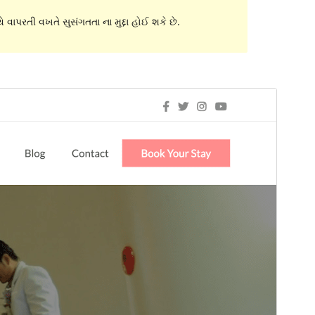
 વાપરતી વખતે સુસંગતતા ના મુદ્દા હોઈ શકે છે.
પૂર્વાવલોકન
ડાઉનલોડ કરો
આવૃત્તિ
1.0.5
છેલે અપડેટ થયેલું
ફેબ્રુવારી 28,2020
Active installations
60+
વર્ડપ્રેસ વર્ઝન
5.1
પીએચપી(PHP) આવૃતિ
5.6.20
Theme homepage