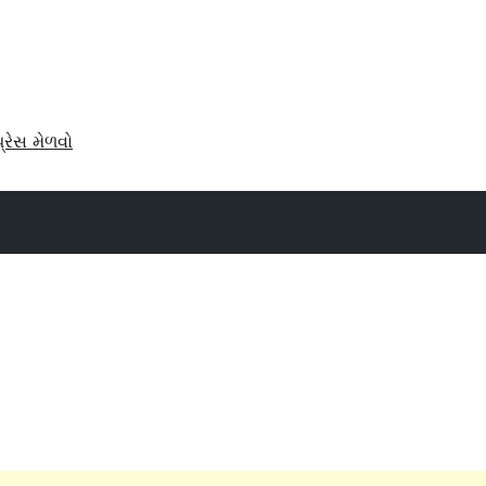
પ્રેસ મેળવો