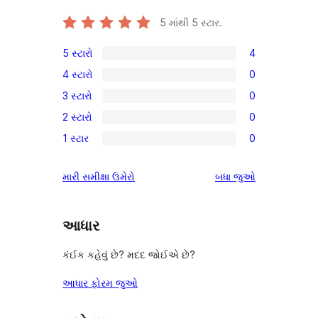
5 માંથી
5
સ્ટાર.
5 સ્ટારો
4
4
4 સ્ટારો
0
5-
0
3 સ્ટારો
0
સ્ટાર
4-
0
સમીક્ષાઓ
2 સ્ટારો
0
સ્ટાર
3-
0
સમીક્ષાઓ
1 સ્ટાર
0
સ્ટાર
2-
0
સમીક્ષાઓ
સ્ટાર
1-
સમીક્ષાઓ
મારી સમીક્ષા ઉમેરો
બધા
જુઓ
સમીક્ષાઓ
સ્ટાર
સમીક્ષાઓ
આધાર
કંઈક કહેવું છે? મદદ જોઈએ છે?
આધાર ફોરમ જુઓ