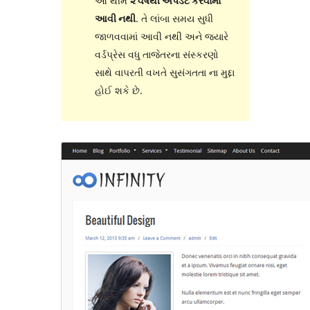
આ થીમ
૨ વર્ષથી અપડેટ કરવામાં
આવી નથી
. તે લાંબા સમય સુધી
જાળવવામાં આવી નથી અને જ્યારે
વર્ડપ્રેસ વધુ તાજેતરના સંસ્કરણો
સાથે વાપરતી વખતે સુસંગતતા ના મુદ્દા
હોઈ શકે છે.