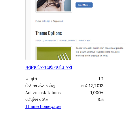
પૂર્વાવલોકન
ડાઉનલોડ કરો
આવૃત્તિ
1.2
છેલે અપડેટ થયેલું
માર્ચ 12,2013
Active installations
1,000+
વર્ડપ્રેસ વર્ઝન
3.5
Theme homepage