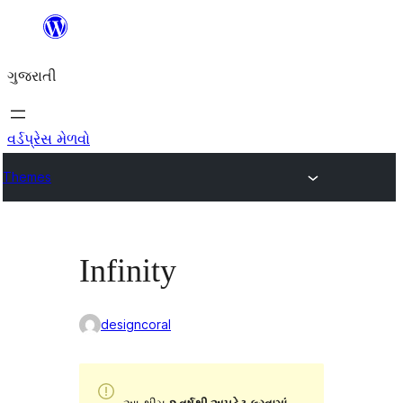
કંટેન્ટ(લખાણ)
પર
ગુજરાતી
જાઓ
વર્ડપ્રેસ મેળવો
Themes
Infinity
designcoral