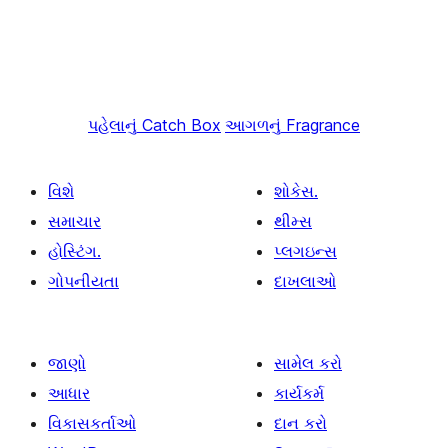
પહેલાનું
Catch Box
આગળનું
Fragrance
વિશે
શોકેસ.
સમાચાર
થીમ્સ
હોસ્ટિંગ.
પ્લગઇન્સ
ગોપનીયતા
દાખલાઓ
જાણો
સામેલ કરો
આધાર
કાર્યકર્મ
વિકાસકર્તાઓ
દાન કરો