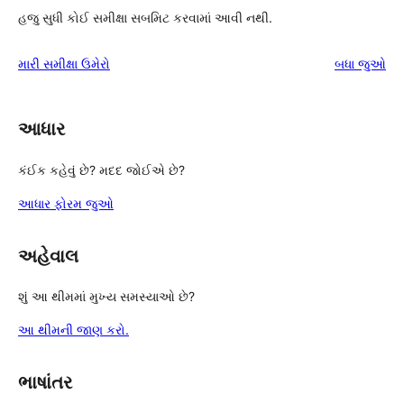
હજુ સુધી કોઈ સમીક્ષા સબમિટ કરવામાં આવી નથી.
સમીક્ષા
મારી સમીક્ષા ઉમેરો
બધા
જુઓ
આધાર
કંઈક કહેવું છે? મદદ જોઈએ છે?
આધાર ફોરમ જુઓ
અહેવાલ
શું આ થીમમાં મુખ્ય સમસ્યાઓ છે?
આ થીમની જાણ કરો.
ભાષાંતર