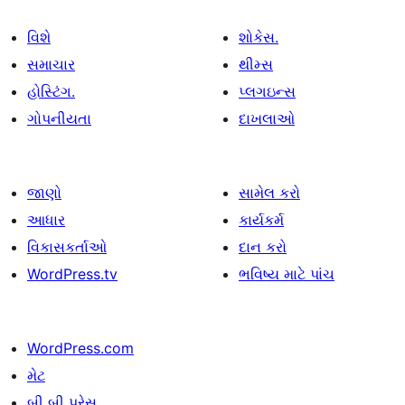
વિશે
શોકેસ.
સમાચાર
થીમ્સ
હોસ્ટિંગ.
પ્લગઇન્સ
ગોપનીયતા
દાખલાઓ
જાણો
સામેલ કરો
આધાર
કાર્યકર્મ
વિકાસકર્તાઓ
દાન કરો
WordPress.tv
ભવિષ્ય માટે પાંચ
WordPress.com
મેટ
બી બી પ્રેસ