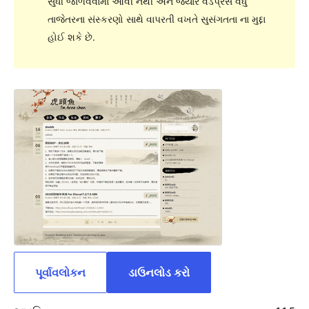
સુધી જાળવવામાં આવી નથી અને જ્યારે વર્ડપ્રેસ વધુ
તાજેતરના સંસ્કરણો સાથે વાપરતી વખતે સુસંગતતા ના મુદ્દા
હોઈ શકે છે.
પૂર્વાવલોકન
ડાઉનલોડ કરો