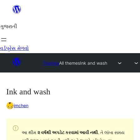
કંટેન્ટ(લખાણ)
પર
જાઓ
ગુજરાતી
વર્ડપ્રેસ મેળવો
Themes
All themes
Ink and wash
Ink and wash
imchen
આ થીમ
૨ વર્ષથી અપડેટ કરવામાં આવી નથી
. તે લાંબા સમય